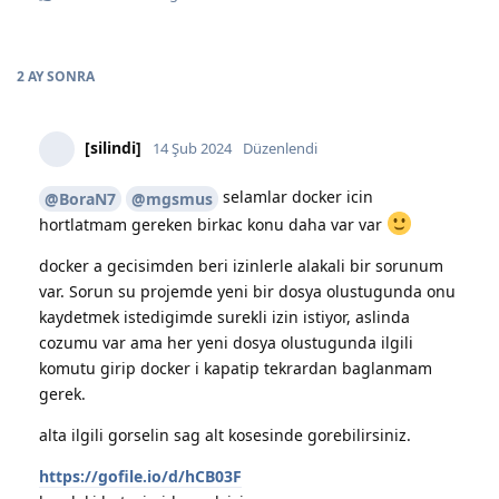
2 AY
SONRA
[silindi]
14 Şub 2024
Düzenlendi
selamlar docker icin
@BoraN7
@mgsmus
hortlatmam gereken birkac konu daha var var
docker a gecisimden beri izinlerle alakali bir sorunum
var. Sorun su projemde yeni bir dosya olustugunda onu
kaydetmek istedigimde surekli izin istiyor, aslinda
cozumu var ama her yeni dosya olustugunda ilgili
komutu girip docker i kapatip tekrardan baglanmam
gerek.
alta ilgili gorselin sag alt kosesinde gorebilirsiniz.
https://gofile.io/d/hCB03F