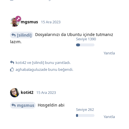
mgsmus
15 Ara 2023
Dosyalarınızı da Ubuntu içinde tutmanız
[silindi]
Seviye
1390
lazım.
Yanıtla
koti42
ve
[silindi]
bunu yanıtladı.
aghabalaguluzade
bunu beğendi
.
koti42
15 Ara 2023
Hosgeldin abi
mgsmus
Seviye
262
Yanıtla