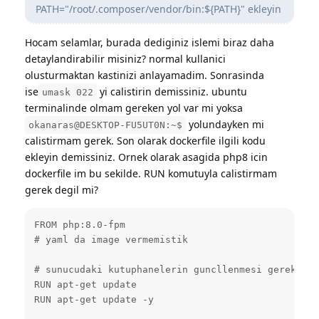
PATH="/root/.composer/vendor/bin:${PATH}" ekleyin
Hocam selamlar, burada dediginiz islemi biraz daha
detaylandirabilir misiniz? normal kullanici
olusturmaktan kastinizi anlayamadim. Sonrasinda
ise
yi calistirin demissiniz. ubuntu
umask 022
terminalinde olmam gereken yol var mi yoksa
yolundayken mi
okanaras@DESKTOP-FU5UT0N:~$
calistirmam gerek. Son olarak dockerfile ilgili kodu
ekleyin demissiniz. Ornek olarak asagida php8 icin
dockerfile im bu sekilde. RUN komutuyla calistirmam
gerek degil mi?
FROM php:8.0-fpm 

# yaml da image vermemistik

# sunucudaki kutuphanelerin guncllenmesi gerek, so
RUN apt-get update 

RUN apt-get update -y
