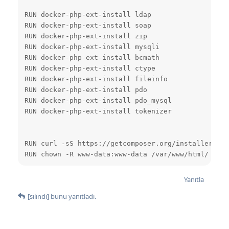
RUN docker-php-ext-install ldap

RUN docker-php-ext-install soap

RUN docker-php-ext-install zip

RUN docker-php-ext-install mysqli

RUN docker-php-ext-install bcmath

RUN docker-php-ext-install ctype

RUN docker-php-ext-install fileinfo

RUN docker-php-ext-install pdo

RUN docker-php-ext-install pdo_mysql

RUN docker-php-ext-install tokenizer

RUN curl -sS https://getcomposer.org/installer | p
RUN chown -R www-data:www-data /var/www/html/
Yanıtla
[silindi]
bunu yanıtladı.