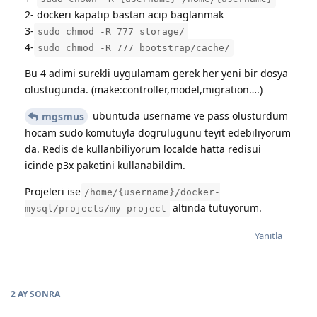
2- dockeri kapatip bastan acip baglanmak
3-
sudo chmod -R 777 storage/
4-
sudo chmod -R 777 bootstrap/cache/
Bu 4 adimi surekli uygulamam gerek her yeni bir dosya
olustugunda. (make:controller,model,migration….)
ubuntuda username ve pass olusturdum
mgsmus
hocam sudo komutuyla dogrulugunu teyit edebiliyorum
da. Redis de kullanbiliyorum localde hatta redisui
icinde p3x paketini kullanabildim.
Projeleri ise
/home/{username}/docker-
altinda tutuyorum.
mysql/projects/my-project
Yanıtla
2 AY
SONRA