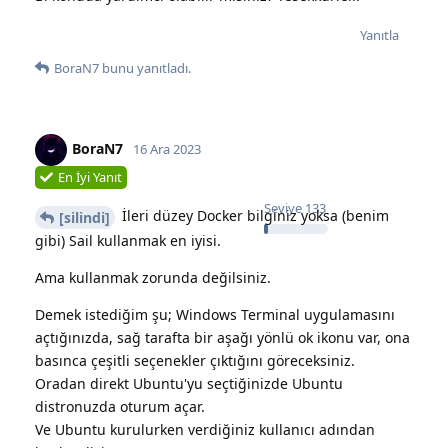
Yanıtla
BoraN7
bunu yanıtladı.
BoraN7
16 Ara 2023
En İyi Yanıt
Seviye
133
İleri düzey Docker bilginiz yoksa (benim
[silindi]
gibi) Sail kullanmak en iyisi.
Ama kullanmak zorunda değilsiniz.
Demek istediğim şu; Windows Terminal uygulamasını
açtığınızda, sağ tarafta bir aşağı yönlü ok ikonu var, ona
basınca çeşitli seçenekler çıktığını göreceksiniz.
Oradan direkt Ubuntu'yu seçtiğinizde Ubuntu
distronuzda oturum açar.
Ve Ubuntu kurulurken verdiğiniz kullanıcı adından