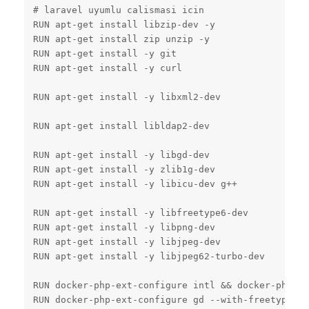
# laravel uyumlu calismasi icin

RUN apt-get install libzip-dev -y

RUN apt-get install zip unzip -y

RUN apt-get install -y git

RUN apt-get install -y curl

RUN apt-get install -y libxml2-dev

RUN apt-get install libldap2-dev

RUN apt-get install -y libgd-dev

RUN apt-get install -y zlib1g-dev

RUN apt-get install -y libicu-dev g++

RUN apt-get install -y libfreetype6-dev

RUN apt-get install -y libpng-dev

RUN apt-get install -y libjpeg-dev

RUN apt-get install -y libjpeg62-turbo-dev

RUN docker-php-ext-configure intl && docker-php-ex
RUN docker-php-ext-configure gd --with-freetype --