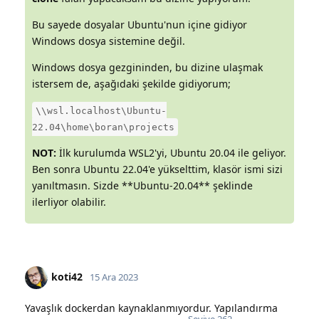
Bu sayede dosyalar Ubuntu'nun içine gidiyor
Windows dosya sistemine değil.
Windows dosya gezgininden, bu dizine ulaşmak
istersem de, aşağıdaki şekilde gidiyorum;
\\wsl.localhost\Ubuntu-
22.04\home\boran\projects
NOT:
İlk kurulumda WSL2'yi, Ubuntu 20.04 ile geliyor.
Ben sonra Ubuntu 22.04'e yükselttim, klasör ismi sizi
yanıltmasın. Sizde **Ubuntu-20.04** şeklinde
ilerliyor olabilir.
koti42
15 Ara 2023
Yavaşlık dockerdan kaynaklanmıyordur. Yapılandırma