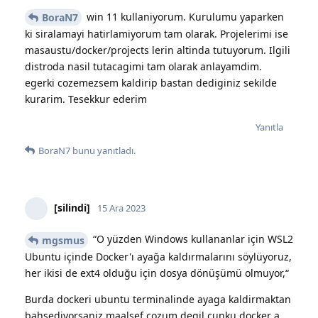
win 11 kullaniyorum. Kurulumu yaparken
BoraN7
ki siralamayi hatirlamiyorum tam olarak. Projelerimi ise
masaustu/docker/projects lerin altinda tutuyorum. Ilgili
distroda nasil tutacagimi tam olarak anlayamdim.
egerki cozemezsem kaldirip bastan dediginiz sekilde
kurarim. Tesekkur ederim
Yanıtla
BoraN7
bunu yanıtladı.
[silindi]
15 Ara 2023
“O yüzden Windows kullananlar için WSL2
mgsmus
Ubuntu içinde Docker'ı ayağa kaldırmalarını söylüyoruz,
her ikisi de ext4 olduğu için dosya dönüşümü olmuyor,“
Burda dockeri ubuntu terminalinde ayaga kaldirmaktan
bahsediyorsaniz maalsef cozum degil cunku docker a