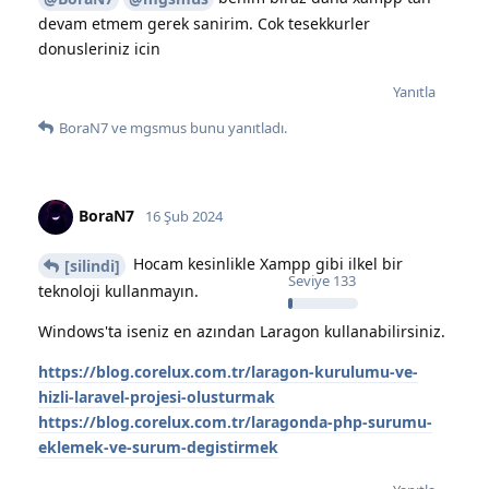
devam etmem gerek sanirim. Cok tesekkurler
donusleriniz icin
Yanıtla
BoraN7
ve
mgsmus
bunu yanıtladı.
BoraN7
16 Şub 2024
Hocam kesinlikle Xampp gibi ilkel bir
[silindi]
Seviye
133
teknoloji kullanmayın.
Windows'ta iseniz en azından Laragon kullanabilirsiniz.
https://blog.corelux.com.tr/laragon-kurulumu-ve-
hizli-laravel-projesi-olusturmak
https://blog.corelux.com.tr/laragonda-php-surumu-
eklemek-ve-surum-degistirmek