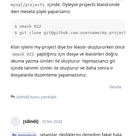
içinde. Öyleyse projects klasöründe
mysql/projects
iken mesela şöyle yaparsanız:
$ umask 022

$ git clone git@github.com:username/my-project.git
Klon işlemi my-project diye bir klasör oluştururken önce
yaptığınız için dosya ve klasörleri doğru
umask 022
okuma yazma izinleri ile oluşturur. Yapmazsanız git
içinde tanımlı izinler ile oluşturur ve daha sonra o
dosyalarda düzenleme yapamazsınız.
Yanıtla
[silindi]
bunu yanıtladı.
[silindi]
20 Nis 2024
selamlar, dediklerini denedim fakat hala
mgsmus