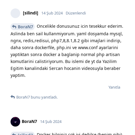
[silindi]
14 Şub 2024
Düzenlendi
Oncelikle donusunuz icin tesekkur ederim.
BoraN7
Aslinda ben sail kullanmiyorum. yaml dosyamda mysql,
ngnx, redis,redisui, php7,8,8.1,8.2 gibi imajlari indirip,
daha sonra dockerfile, php.ini ve www.conf ayarlarini
yaptiktan sonra docker a baglanip normal php artisan
komutlarini calistiriyorum. Bu islemi de yt da Yazilim
Egitim kanalindaki Sercan hocanin videosuyla beraber
yaptim.
Yanıtla
BoraN7
bunu yanıtladı.
BoraN7
14 Şub 2024
Docker bilginiz çok iyi değilse (benim gibi)