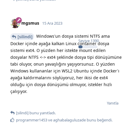
mgsmus
15 Ara 2023
Windows'un dosya sistemi NTFS ama
[silindi]
Seviye
1390
Docker içinde ayağa kalkan Linux container dosya
sistemi ext4. O yüzden her istekte mount edilen
dosyalar NTFS <-> ext4 şeklinde dosya tipi dönüşümüne
tabi oluyor, onun yavaşlığını yaşıyorsunuz. O yüzden
Windows kullananlar için WSL2 Ubuntu içinde Docker'ı
ayağa kaldırmalarını söylüyoruz, her ikisi de ext4
olduğu için dosya dönüşümü olmuyor, istekler hızlı
çalışıyor.
Yanıtla
[silindi]
bunu yanıtladı.
programmer1453
ve
aghabalaguluzade
bunu beğendi
.