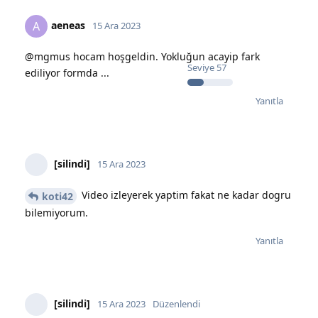
aeneas
A
15 Ara 2023
@mgmus hocam hoşgeldin. Yokluğun acayip fark
Seviye
57
ediliyor formda ...
Yanıtla
[silindi]
15 Ara 2023
Video izleyerek yaptim fakat ne kadar dogru
koti42
bilemiyorum.
Yanıtla
[silindi]
15 Ara 2023
Düzenlendi