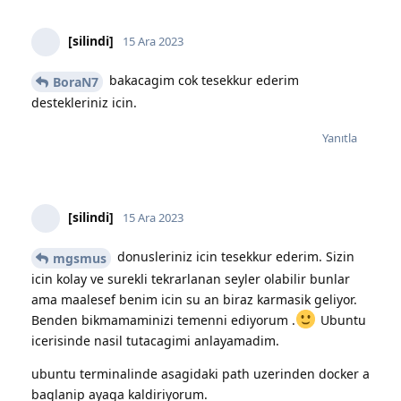
[silindi]
15 Ara 2023
bakacagim cok tesekkur ederim
BoraN7
destekleriniz icin.
Yanıtla
[silindi]
15 Ara 2023
donusleriniz icin tesekkur ederim. Sizin
mgsmus
icin kolay ve surekli tekrarlanan seyler olabilir bunlar
ama maalesef benim icin su an biraz karmasik geliyor.
Benden bikmamaminizi temenni ediyorum .
Ubuntu
icerisinde nasil tutacagimi anlayamadim.
ubuntu terminalinde asagidaki path uzerinden docker a
baglanip ayaga kaldiriyorum.