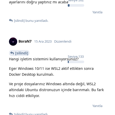
Seviye
262
ayarlarını doğru yaptınız mı acaba
Yanıtla
[silindi]
bunu yanıtladı.
BoraN7
15 Ara 2023
Düzenlendi
[silindi]
Seviye
133
Hangi işletim sistemini kullanıyorsunuz?
Eger Windows 10/11 ise WSL2 aktif ettikten sonra
Docker Desktop kurulmalı.
Ve proje dosyalarınız Windows altında değil, WSL2
altindaki Ubuntu distronuzun içinde barınmalı. Bu fark
hızı ciddi etkiliyor.
Yanıtla
[silindi]
bunu yanıtladı.