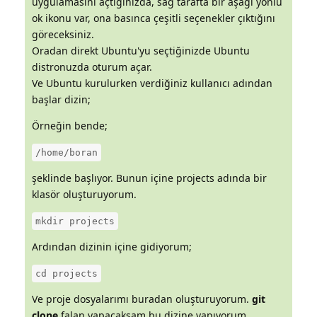
uygulamasını açtığınızda, sağ tarafta bir aşağı yönlü
ok ikonu var, ona basınca çeşitli seçenekler çıktığını
göreceksiniz.
Oradan direkt Ubuntu'yu seçtiğinizde Ubuntu
distronuzda oturum açar.
Ve Ubuntu kurulurken verdiğiniz kullanıcı adından
başlar dizin;
Örneğin bende;
/home/boran
şeklinde başlıyor. Bunun içine projects adında bir
klasör oluşturuyorum.
mkdir projects
Ardından dizinin içine gidiyorum;
cd projects
Ve proje dosyalarımı buradan oluşturuyorum.
git
clone
falan yapacaksam bu dizine yapıyorum.