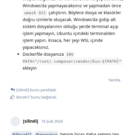
Windows'da yapmayacaksınız ve yapmadan önce
çalıştırın. Böylece dosya ve klasörler
umask 022
doğru izinlerle oluşacak. Windows'da gidip alt
sistem dosyalarının olduğu yerde terminal açıp
işlem yapmayın, Ubuntu içindeki terminalden
işlem yapın. Kısaca, her şeyi WSL içinde
yapacaksınız.
Dockerfile dosyanıza
ENV
PATH="/root/.composer/vendor/bin:${PATH}"
ekleyin
Yanıtla
[silindi]
bunu yanıtladı.
BoraN7
bunu beğendi
.
[silindi]
16 Şub 2024
benim biraz daha xampp tan
@BoraN7
@mgsmus