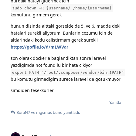
burdaki hatayi gidermek icin
sudo chown -R {username} /home/{username}
komutunu girmem gerek
bunun disinda alttaki gorselde de 5. ve 6. madde deki
hatalari surekli aliyorum. Bunlarin cozumu icin de
altlarindaki kodu calistirmam gerek surekli
https://gofile.io/d/mLWVar
son olarak docker a baglandiktan sonra laravel
yazdigimda not found lu bir hata cikiyor
export PATH="/root/.composer/vendor/bin:$PATH"
bu komutu girmedigim surece laravel de gozukmuyor
simdiden tesekkurler
Yanıtla
BoraN7
ve
mgsmus
bunu yanıtladı.