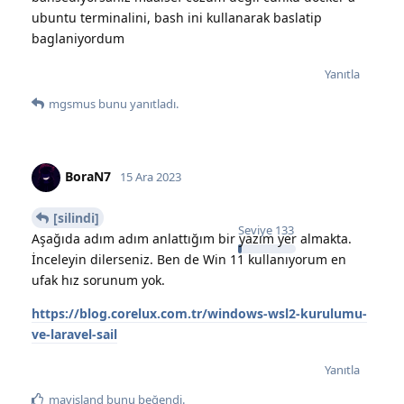
ubuntu terminalini, bash ini kullanarak baslatip
baglaniyordum
Yanıtla
mgsmus
bunu yanıtladı.
BoraN7
15 Ara 2023
[silindi]
Seviye
133
Aşağıda adım adım anlattığım bir yazım yer almakta.
İnceleyin dilerseniz. Ben de Win 11 kullanıyorum en
ufak hız sorunum yok.
https://blog.corelux.com.tr/windows-wsl2-kurulumu-
ve-laravel-sail
Yanıtla
mavisland
bunu beğendi
.