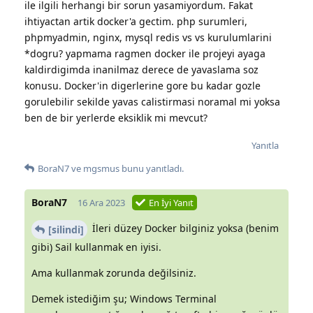
ile ilgili herhangi bir sorun yasamiyordum. Fakat
ihtiyactan artik docker'a gectim. php surumleri,
phpmyadmin, nginx, mysql redis vs vs kurulumlarini
*dogru? yapmama ragmen docker ile projeyi ayaga
kaldirdigimda inanilmaz derece de yavaslama soz
konusu. Docker'in digerlerine gore bu kadar gozle
gorulebilir sekilde yavas calistirmasi noramal mi yoksa
ben de bir yerlerde eksiklik mi mevcut?
Yanıtla
BoraN7
ve
mgsmus
bunu yanıtladı.
BoraN7
16 Ara 2023
En İyi Yanıt
İleri düzey Docker bilginiz yoksa (benim
[silindi]
gibi) Sail kullanmak en iyisi.
Ama kullanmak zorunda değilsiniz.
Demek istediğim şu; Windows Terminal