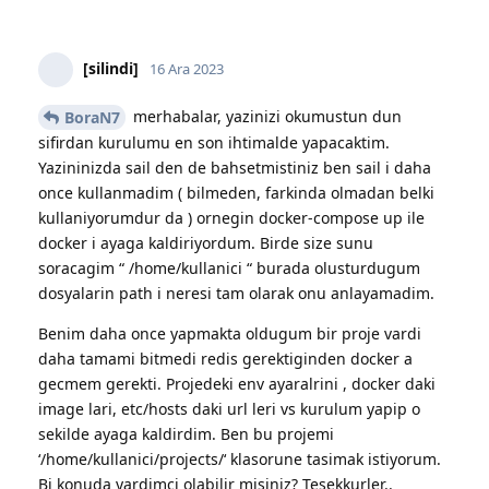
[silindi]
16 Ara 2023
merhabalar, yazinizi okumustun dun
BoraN7
sifirdan kurulumu en son ihtimalde yapacaktim.
Yazininizda sail den de bahsetmistiniz ben sail i daha
once kullanmadim ( bilmeden, farkinda olmadan belki
kullaniyorumdur da ) ornegin docker-compose up ile
docker i ayaga kaldiriyordum. Birde size sunu
soracagim “ /home/kullanici “ burada olusturdugum
dosyalarin path i neresi tam olarak onu anlayamadim.
Benim daha once yapmakta oldugum bir proje vardi
daha tamami bitmedi redis gerektiginden docker a
gecmem gerekti. Projedeki env ayaralrini , docker daki
image lari, etc/hosts daki url leri vs kurulum yapip o
sekilde ayaga kaldirdim. Ben bu projemi
‘/home/kullanici/projects/‘ klasorune tasimak istiyorum.
Bi konuda yardimci olabilir misiniz? Tesekkurler..