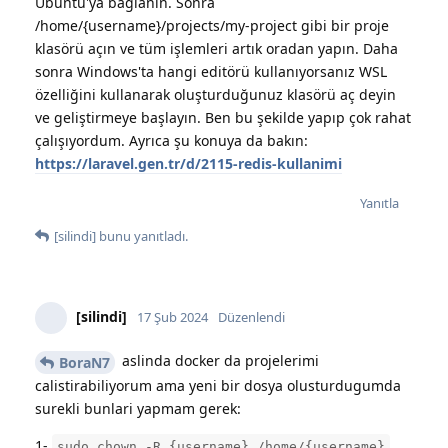
Ubuntu'ya bağlanın. Sonra
/home/{username}/projects/my-project gibi bir proje
klasörü açın ve tüm işlemleri artık oradan yapın. Daha
sonra Windows'ta hangi editörü kullanıyorsanız WSL
özelliğini kullanarak oluşturduğunuz klasörü aç deyin
ve geliştirmeye başlayın. Ben bu şekilde yapıp çok rahat
çalışıyordum. Ayrıca şu konuya da bakın:
https://laravel.gen.tr/d/2115-redis-kullanimi
Yanıtla
[silindi]
bunu yanıtladı.
[silindi]
17 Şub 2024
Düzenlendi
aslinda docker da projelerimi
BoraN7
calistirabiliyorum ama yeni bir dosya olusturdugumda
surekli bunlari yapmam gerek:
1-
sudo chown -R {username} /home/{username}