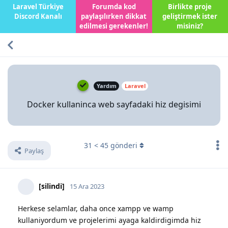
Laravel Türkiye
Forumda kod
Birlikte proje
Discord Kanalı
paylaşılırken dikkat
geliştirmek ister
edilmesi gerekenler!
misiniz?
Yardım
Laravel
Docker kullaninca web sayfadaki hiz degisimi
31
<
45
gönderi
Paylaş
[silindi]
15 Ara 2023
Herkese selamlar, daha once xampp ve wamp
kullaniyordum ve projelerimi ayaga kaldirdigimda hiz