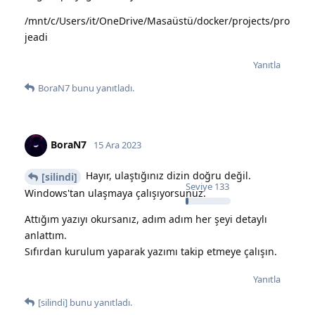
/mnt/c/Users/it/OneDrive/Masaüstü/docker/projects/pro
jeadi
Yanıtla
BoraN7
bunu yanıtladı.
BoraN7
15 Ara 2023
Hayır, ulaştığınız dizin doğru değil.
[silindi]
Seviye
133
Windows'tan ulaşmaya çalışıyorsunuz.
Attığım yazıyı okursanız, adım adım her şeyi detaylı
anlattım.
Sıfırdan kurulum yaparak yazımı takip etmeye çalışın.
Yanıtla
[silindi]
bunu yanıtladı.