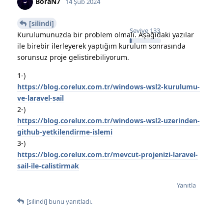
BoraN7
14 Şub 2024
[silindi]
Seviye
133
Kurulumunuzda bir problem olmalı. Aşağıdaki yazılar
ile birebir ilerleyerek yaptığım kurulum sonrasında
sorunsuz proje gelistirebiliyorum.
1-)
https://blog.corelux.com.tr/windows-wsl2-kurulumu-
ve-laravel-sail
2-)
https://blog.corelux.com.tr/windows-wsl2-uzerinden-
github-yetkilendirme-islemi
3-)
https://blog.corelux.com.tr/mevcut-projenizi-laravel-
sail-ile-calistirmak
Yanıtla
[silindi]
bunu yanıtladı.