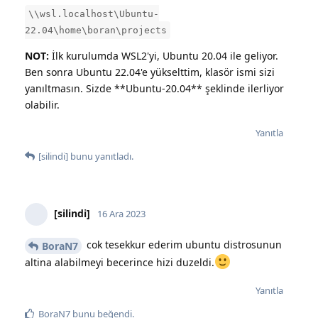
\\wsl.localhost\Ubuntu-
22.04\home\boran\projects
NOT:
İlk kurulumda WSL2'yi, Ubuntu 20.04 ile geliyor.
Ben sonra Ubuntu 22.04'e yükselttim, klasör ismi sizi
yanıltmasın. Sizde **Ubuntu-20.04** şeklinde ilerliyor
olabilir.
Yanıtla
[silindi]
bunu yanıtladı.
[silindi]
16 Ara 2023
cok tesekkur ederim ubuntu distrosunun
BoraN7
altina alabilmeyi becerince hizi duzeldi.
Yanıtla
BoraN7
bunu beğendi
.