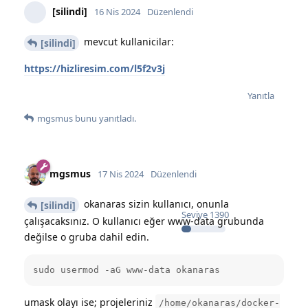
[silindi]
16 Nis 2024
Düzenlendi
mevcut kullanicilar:
[silindi]
https://hizliresim.com/l5f2v3j
Yanıtla
mgsmus
bunu yanıtladı.
mgsmus
17 Nis 2024
Düzenlendi
okanaras sizin kullanıcı, onunla
[silindi]
Seviye
1390
çalışacaksınız. O kullanıcı eğer www-data grubunda
değilse o gruba dahil edin.
sudo usermod -aG www-data okanaras
umask olayı ise; projeleriniz
/home/okanaras/docker-