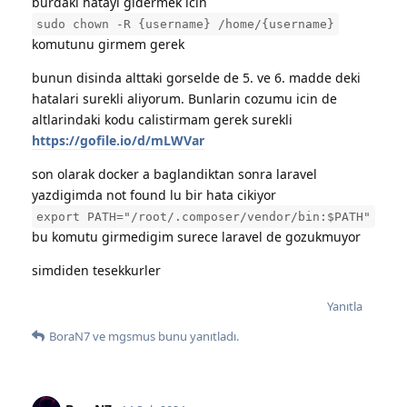
burdaki hatayi gidermek icin
sudo chown -R {username} /home/{username}
komutunu girmem gerek
bunun disinda alttaki gorselde de 5. ve 6. madde deki
hatalari surekli aliyorum. Bunlarin cozumu icin de
altlarindaki kodu calistirmam gerek surekli
https://gofile.io/d/mLWVar
son olarak docker a baglandiktan sonra laravel
yazdigimda not found lu bir hata cikiyor
export PATH="/root/.composer/vendor/bin:$PATH"
bu komutu girmedigim surece laravel de gozukmuyor
simdiden tesekkurler
Yanıtla
BoraN7
ve
mgsmus
bunu yanıtladı.