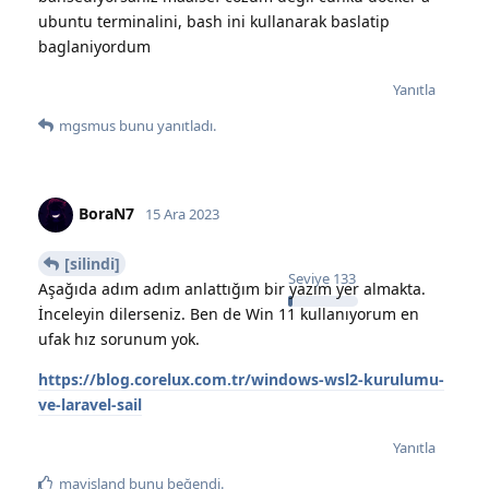
ubuntu terminalini, bash ini kullanarak baslatip
baglaniyordum
Yanıtla
mgsmus
bunu yanıtladı.
BoraN7
15 Ara 2023
[silindi]
Seviye
133
Aşağıda adım adım anlattığım bir yazım yer almakta.
İnceleyin dilerseniz. Ben de Win 11 kullanıyorum en
ufak hız sorunum yok.
https://blog.corelux.com.tr/windows-wsl2-kurulumu-
ve-laravel-sail
Yanıtla
mavisland
bunu beğendi
.