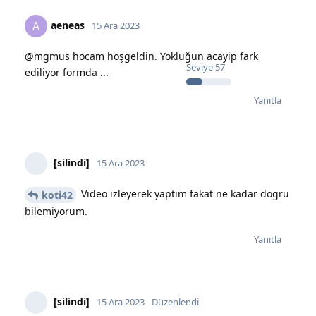
aeneas
A
15 Ara 2023
@mgmus hocam hoşgeldin. Yokluğun acayip fark
Seviye
57
ediliyor formda ...
Yanıtla
[silindi]
15 Ara 2023
Video izleyerek yaptim fakat ne kadar dogru
koti42
bilemiyorum.
Yanıtla
[silindi]
15 Ara 2023
Düzenlendi