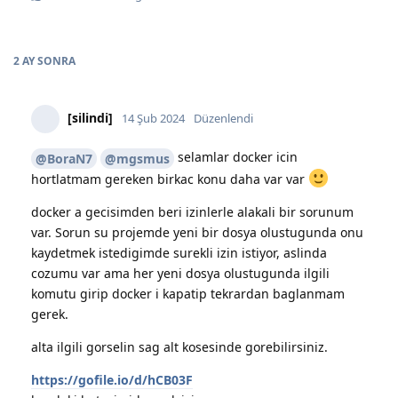
2 AY
SONRA
[silindi]
14 Şub 2024
Düzenlendi
selamlar docker icin
@BoraN7
@mgsmus
hortlatmam gereken birkac konu daha var var
docker a gecisimden beri izinlerle alakali bir sorunum
var. Sorun su projemde yeni bir dosya olustugunda onu
kaydetmek istedigimde surekli izin istiyor, aslinda
cozumu var ama her yeni dosya olustugunda ilgili
komutu girip docker i kapatip tekrardan baglanmam
gerek.
alta ilgili gorselin sag alt kosesinde gorebilirsiniz.
https://gofile.io/d/hCB03F