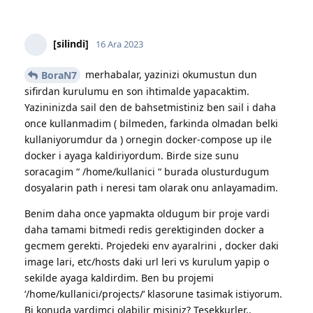
[silindi]
16 Ara 2023
merhabalar, yazinizi okumustun dun
BoraN7
sifirdan kurulumu en son ihtimalde yapacaktim.
Yazininizda sail den de bahsetmistiniz ben sail i daha
once kullanmadim ( bilmeden, farkinda olmadan belki
kullaniyorumdur da ) ornegin docker-compose up ile
docker i ayaga kaldiriyordum. Birde size sunu
soracagim “ /home/kullanici “ burada olusturdugum
dosyalarin path i neresi tam olarak onu anlayamadim.
Benim daha once yapmakta oldugum bir proje vardi
daha tamami bitmedi redis gerektiginden docker a
gecmem gerekti. Projedeki env ayaralrini , docker daki
image lari, etc/hosts daki url leri vs kurulum yapip o
sekilde ayaga kaldirdim. Ben bu projemi
‘/home/kullanici/projects/‘ klasorune tasimak istiyorum.
Bi konuda yardimci olabilir misiniz? Tesekkurler..