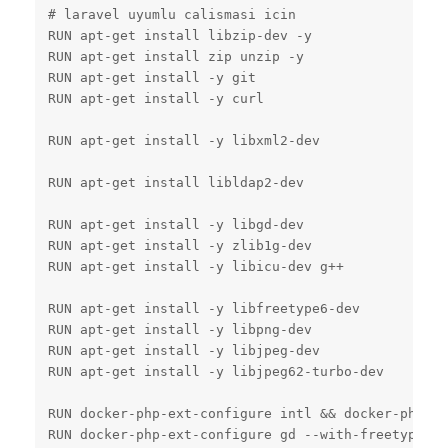
# laravel uyumlu calismasi icin

RUN apt-get install libzip-dev -y

RUN apt-get install zip unzip -y

RUN apt-get install -y git

RUN apt-get install -y curl

RUN apt-get install -y libxml2-dev

RUN apt-get install libldap2-dev

RUN apt-get install -y libgd-dev

RUN apt-get install -y zlib1g-dev

RUN apt-get install -y libicu-dev g++

RUN apt-get install -y libfreetype6-dev

RUN apt-get install -y libpng-dev

RUN apt-get install -y libjpeg-dev

RUN apt-get install -y libjpeg62-turbo-dev

RUN docker-php-ext-configure intl && docker-php-ex
RUN docker-php-ext-configure gd --with-freetype --