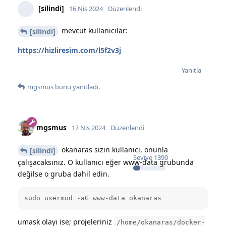
[silindi]
16 Nis 2024
Düzenlendi
mevcut kullanicilar:
[silindi]
https://hizliresim.com/l5f2v3j
Yanıtla
mgsmus
bunu yanıtladı.
mgsmus
17 Nis 2024
Düzenlendi
okanaras sizin kullanıcı, onunla
[silindi]
Seviye
1390
çalışacaksınız. O kullanıcı eğer www-data grubunda
değilse o gruba dahil edin.
sudo usermod -aG www-data okanaras
umask olayı ise; projeleriniz
/home/okanaras/docker-