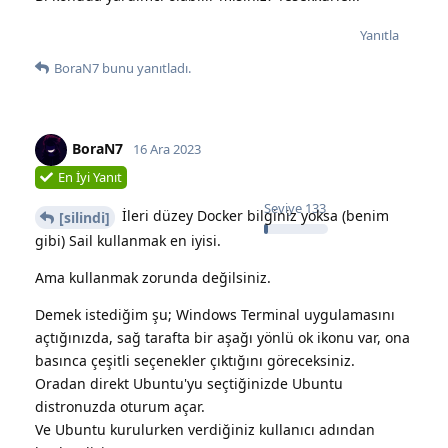
Yanıtla
BoraN7
bunu yanıtladı.
BoraN7
16 Ara 2023
En İyi Yanıt
Seviye
133
İleri düzey Docker bilginiz yoksa (benim
[silindi]
gibi) Sail kullanmak en iyisi.
Ama kullanmak zorunda değilsiniz.
Demek istediğim şu; Windows Terminal uygulamasını
açtığınızda, sağ tarafta bir aşağı yönlü ok ikonu var, ona
basınca çeşitli seçenekler çıktığını göreceksiniz.
Oradan direkt Ubuntu'yu seçtiğinizde Ubuntu
distronuzda oturum açar.
Ve Ubuntu kurulurken verdiğiniz kullanıcı adından