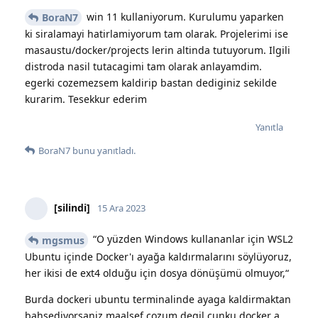
win 11 kullaniyorum. Kurulumu yaparken
BoraN7
ki siralamayi hatirlamiyorum tam olarak. Projelerimi ise
masaustu/docker/projects lerin altinda tutuyorum. Ilgili
distroda nasil tutacagimi tam olarak anlayamdim.
egerki cozemezsem kaldirip bastan dediginiz sekilde
kurarim. Tesekkur ederim
Yanıtla
BoraN7
bunu yanıtladı.
[silindi]
15 Ara 2023
“O yüzden Windows kullananlar için WSL2
mgsmus
Ubuntu içinde Docker'ı ayağa kaldırmalarını söylüyoruz,
her ikisi de ext4 olduğu için dosya dönüşümü olmuyor,“
Burda dockeri ubuntu terminalinde ayaga kaldirmaktan
bahsediyorsaniz maalsef cozum degil cunku docker a