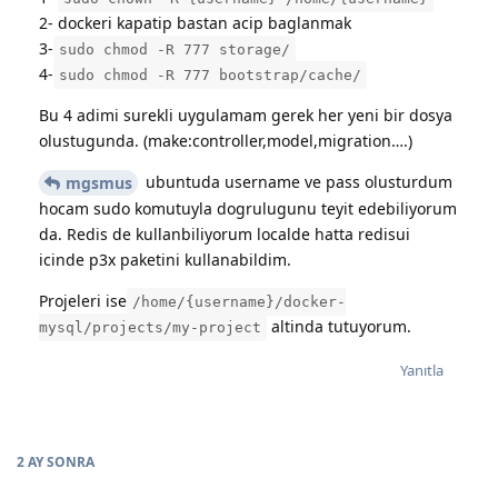
2- dockeri kapatip bastan acip baglanmak
3-
sudo chmod -R 777 storage/
4-
sudo chmod -R 777 bootstrap/cache/
Bu 4 adimi surekli uygulamam gerek her yeni bir dosya
olustugunda. (make:controller,model,migration….)
ubuntuda username ve pass olusturdum
mgsmus
hocam sudo komutuyla dogrulugunu teyit edebiliyorum
da. Redis de kullanbiliyorum localde hatta redisui
icinde p3x paketini kullanabildim.
Projeleri ise
/home/{username}/docker-
altinda tutuyorum.
mysql/projects/my-project
Yanıtla
2 AY
SONRA