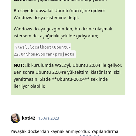
Bu sayede dosyalar Ubuntu'nun içine gidiyor
Windows dosya sistemine değil.
Windows dosya gezgininden, bu dizine ulaşmak
istersem de, aşağıdaki şekilde gidiyorum;
\\wsl.localhost\Ubuntu-
22.04\home\boran\projects
NOT:
İlk kurulumda WSL2'yi, Ubuntu 20.04 ile geliyor.
Ben sonra Ubuntu 22.04'e yükselttim, klasör ismi sizi
yanıltmasın. Sizde **Ubuntu-20.04** şeklinde
ilerliyor olabilir.
koti42
15 Ara 2023
Yavaşlık dockerdan kaynaklanmıyordur. Yapılandırma