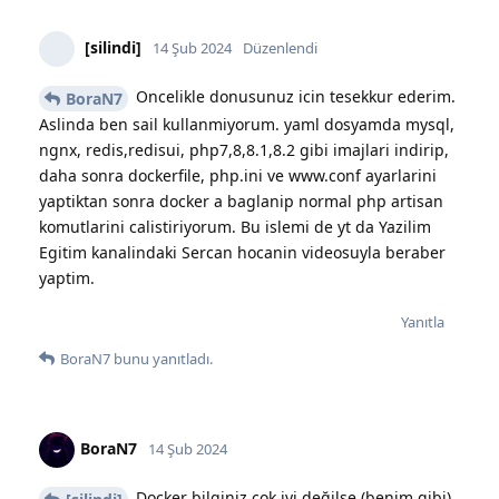
[silindi]
14 Şub 2024
Düzenlendi
Oncelikle donusunuz icin tesekkur ederim.
BoraN7
Aslinda ben sail kullanmiyorum. yaml dosyamda mysql,
ngnx, redis,redisui, php7,8,8.1,8.2 gibi imajlari indirip,
daha sonra dockerfile, php.ini ve www.conf ayarlarini
yaptiktan sonra docker a baglanip normal php artisan
komutlarini calistiriyorum. Bu islemi de yt da Yazilim
Egitim kanalindaki Sercan hocanin videosuyla beraber
yaptim.
Yanıtla
BoraN7
bunu yanıtladı.
BoraN7
14 Şub 2024
Docker bilginiz çok iyi değilse (benim gibi)