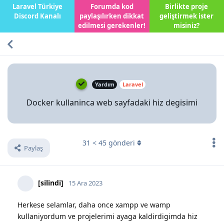
Laravel Türkiye
Forumda kod
Birlikte proje
Discord Kanalı
paylaşılırken dikkat
geliştirmek ister
edilmesi gerekenler!
misiniz?
Yardım
Laravel
Docker kullaninca web sayfadaki hiz degisimi
31
<
45
gönderi
Paylaş
[silindi]
15 Ara 2023
Herkese selamlar, daha once xampp ve wamp
kullaniyordum ve projelerimi ayaga kaldirdigimda hiz