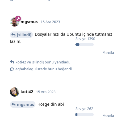
mgsmus
15 Ara 2023
Dosyalarınızı da Ubuntu içinde tutmanız
[silindi]
Seviye
1390
lazım.
Yanıtla
koti42
ve
[silindi]
bunu yanıtladı.
aghabalaguluzade
bunu beğendi
.
koti42
15 Ara 2023
Hosgeldin abi
mgsmus
Seviye
262
Yanıtla