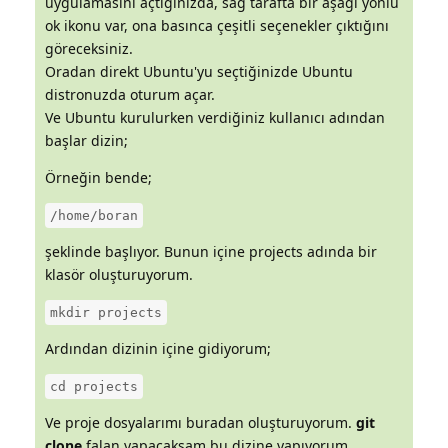
uygulamasını açtığınızda, sağ tarafta bir aşağı yönlü
ok ikonu var, ona basınca çeşitli seçenekler çıktığını
göreceksiniz.
Oradan direkt Ubuntu'yu seçtiğinizde Ubuntu
distronuzda oturum açar.
Ve Ubuntu kurulurken verdiğiniz kullanıcı adından
başlar dizin;
Örneğin bende;
/home/boran
şeklinde başlıyor. Bunun içine projects adında bir
klasör oluşturuyorum.
mkdir projects
Ardından dizinin içine gidiyorum;
cd projects
Ve proje dosyalarımı buradan oluşturuyorum.
git
clone
falan yapacaksam bu dizine yapıyorum.