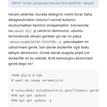
PATH="/root/.composer/vendor/bin:${PATH}" ekleyin
Hocam selamlar, burada dediginiz islemi biraz daha
detaylandirabilir misiniz? normal kullanici
olusturmaktan kastinizi anlayamadim. Sonrasinda
ise
yi calistirin demissiniz. ubuntu
umask 022
terminalinde olmam gereken yol var mi yoksa
yolundayken mi
okanaras@DESKTOP-FU5UT0N:~$
calistirmam gerek. Son olarak dockerfile ilgili kodu
ekleyin demissiniz. Ornek olarak asagida php8 icin
dockerfile im bu sekilde. RUN komutuyla calistirmam
gerek degil mi?
FROM php:8.0-fpm 

# yaml da image vermemistik

# sunucudaki kutuphanelerin guncllenmesi gerek, so
RUN apt-get update 

RUN apt-get update -y
