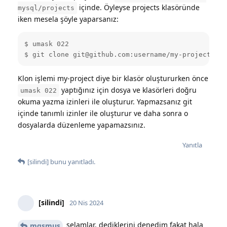
içinde. Öyleyse projects klasöründe
mysql/projects
iken mesela şöyle yaparsanız:
$ umask 022

$ git clone git@github.com:username/my-project.git
Klon işlemi my-project diye bir klasör oluştururken önce
yaptığınız için dosya ve klasörleri doğru
umask 022
okuma yazma izinleri ile oluşturur. Yapmazsanız git
içinde tanımlı izinler ile oluşturur ve daha sonra o
dosyalarda düzenleme yapamazsınız.
Yanıtla
[silindi]
bunu yanıtladı.
[silindi]
20 Nis 2024
selamlar, dediklerini denedim fakat hala
mgsmus