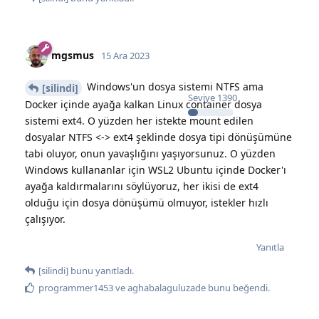
mgsmus
15 Ara 2023
Windows'un dosya sistemi NTFS ama
[silindi]
Seviye
1390
Docker içinde ayağa kalkan Linux container dosya
sistemi ext4. O yüzden her istekte mount edilen
dosyalar NTFS <-> ext4 şeklinde dosya tipi dönüşümüne
tabi oluyor, onun yavaşlığını yaşıyorsunuz. O yüzden
Windows kullananlar için WSL2 Ubuntu içinde Docker'ı
ayağa kaldırmalarını söylüyoruz, her ikisi de ext4
olduğu için dosya dönüşümü olmuyor, istekler hızlı
çalışıyor.
Yanıtla
[silindi]
bunu yanıtladı.
programmer1453
ve
aghabalaguluzade
bunu beğendi
.