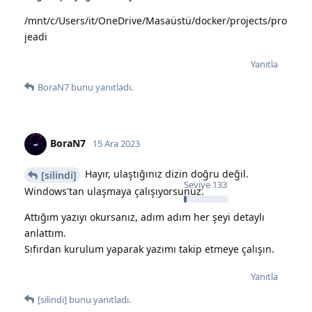
/mnt/c/Users/it/OneDrive/Masaüstü/docker/projects/pro
jeadi
Yanıtla
BoraN7
bunu yanıtladı.
BoraN7
15 Ara 2023
Hayır, ulaştığınız dizin doğru değil.
[silindi]
Seviye
133
Windows'tan ulaşmaya çalışıyorsunuz.
Attığım yazıyı okursanız, adım adım her şeyi detaylı
anlattım.
Sıfırdan kurulum yaparak yazımı takip etmeye çalışın.
Yanıtla
[silindi]
bunu yanıtladı.