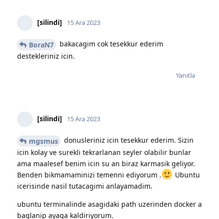
[silindi]
15 Ara 2023
bakacagim cok tesekkur ederim
BoraN7
destekleriniz icin.
Yanıtla
[silindi]
15 Ara 2023
donusleriniz icin tesekkur ederim. Sizin
mgsmus
icin kolay ve surekli tekrarlanan seyler olabilir bunlar
ama maalesef benim icin su an biraz karmasik geliyor.
Benden bikmamaminizi temenni ediyorum .
Ubuntu
icerisinde nasil tutacagimi anlayamadim.
ubuntu terminalinde asagidaki path uzerinden docker a
baglanip ayaga kaldiriyorum.