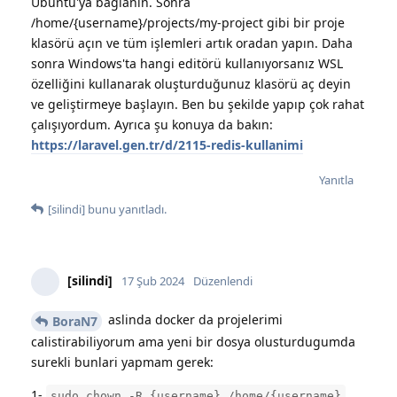
Ubuntu'ya bağlanın. Sonra
/home/{username}/projects/my-project gibi bir proje
klasörü açın ve tüm işlemleri artık oradan yapın. Daha
sonra Windows'ta hangi editörü kullanıyorsanız WSL
özelliğini kullanarak oluşturduğunuz klasörü aç deyin
ve geliştirmeye başlayın. Ben bu şekilde yapıp çok rahat
çalışıyordum. Ayrıca şu konuya da bakın:
https://laravel.gen.tr/d/2115-redis-kullanimi
Yanıtla
[silindi]
bunu yanıtladı.
[silindi]
17 Şub 2024
Düzenlendi
aslinda docker da projelerimi
BoraN7
calistirabiliyorum ama yeni bir dosya olusturdugumda
surekli bunlari yapmam gerek:
1-
sudo chown -R {username} /home/{username}