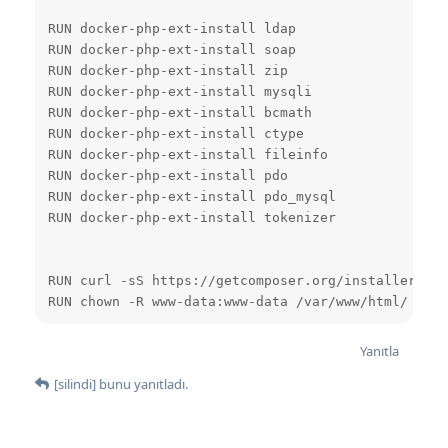
RUN docker-php-ext-install ldap

RUN docker-php-ext-install soap

RUN docker-php-ext-install zip

RUN docker-php-ext-install mysqli

RUN docker-php-ext-install bcmath

RUN docker-php-ext-install ctype

RUN docker-php-ext-install fileinfo

RUN docker-php-ext-install pdo

RUN docker-php-ext-install pdo_mysql

RUN docker-php-ext-install tokenizer

RUN curl -sS https://getcomposer.org/installer | p
RUN chown -R www-data:www-data /var/www/html/
Yanıtla
[silindi]
bunu yanıtladı.