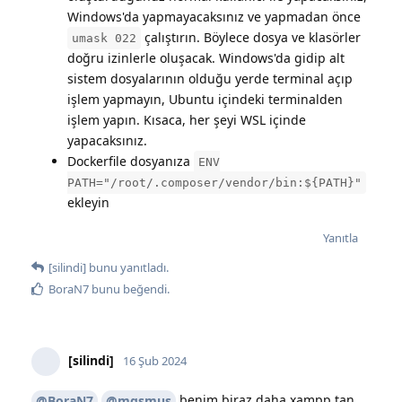
Windows'da yapmayacaksınız ve yapmadan önce
çalıştırın. Böylece dosya ve klasörler
umask 022
doğru izinlerle oluşacak. Windows'da gidip alt
sistem dosyalarının olduğu yerde terminal açıp
işlem yapmayın, Ubuntu içindeki terminalden
işlem yapın. Kısaca, her şeyi WSL içinde
yapacaksınız.
Dockerfile dosyanıza
ENV
PATH="/root/.composer/vendor/bin:${PATH}"
ekleyin
Yanıtla
[silindi]
bunu yanıtladı.
BoraN7
bunu beğendi
.
[silindi]
16 Şub 2024
benim biraz daha xampp tan
@BoraN7
@mgsmus