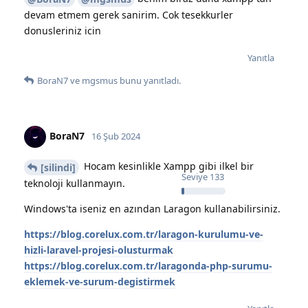
devam etmem gerek sanirim. Cok tesekkurler
donusleriniz icin
Yanıtla
BoraN7
ve
mgsmus
bunu yanıtladı.
BoraN7
16 Şub 2024
Hocam kesinlikle Xampp gibi ilkel bir
[silindi]
Seviye
133
teknoloji kullanmayın.
Windows'ta iseniz en azından Laragon kullanabilirsiniz.
https://blog.corelux.com.tr/laragon-kurulumu-ve-
hizli-laravel-projesi-olusturmak
https://blog.corelux.com.tr/laragonda-php-surumu-
eklemek-ve-surum-degistirmek