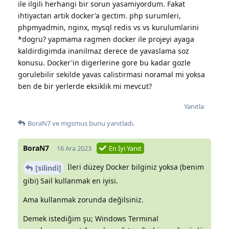
ile ilgili herhangi bir sorun yasamiyordum. Fakat
ihtiyactan artik docker'a gectim. php surumleri,
phpmyadmin, nginx, mysql redis vs vs kurulumlarini
*dogru? yapmama ragmen docker ile projeyi ayaga
kaldirdigimda inanilmaz derece de yavaslama soz
konusu. Docker'in digerlerine gore bu kadar gozle
gorulebilir sekilde yavas calistirmasi noramal mi yoksa
ben de bir yerlerde eksiklik mi mevcut?
Yanıtla
BoraN7
ve
mgsmus
bunu yanıtladı.
BoraN7
16 Ara 2023
En İyi Yanıt
İleri düzey Docker bilginiz yoksa (benim
[silindi]
gibi) Sail kullanmak en iyisi.
Ama kullanmak zorunda değilsiniz.
Demek istediğim şu; Windows Terminal