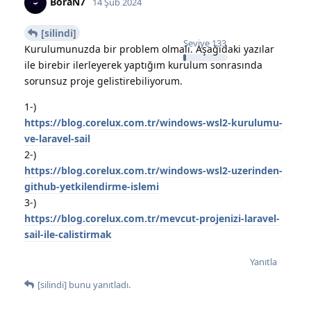
BoraN7
14 Şub 2024
[silindi]
Seviye
133
Kurulumunuzda bir problem olmalı. Aşağıdaki yazılar
ile birebir ilerleyerek yaptığım kurulum sonrasında
sorunsuz proje gelistirebiliyorum.
1-)
https://blog.corelux.com.tr/windows-wsl2-kurulumu-
ve-laravel-sail
2-)
https://blog.corelux.com.tr/windows-wsl2-uzerinden-
github-yetkilendirme-islemi
3-)
https://blog.corelux.com.tr/mevcut-projenizi-laravel-
sail-ile-calistirmak
Yanıtla
[silindi]
bunu yanıtladı.