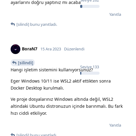
Seviye
262
ayarlarını doğru yaptınız mı acaba
Yanıtla
[silindi]
bunu yanıtladı.
BoraN7
15 Ara 2023
Düzenlendi
[silindi]
Seviye
133
Hangi işletim sistemini kullanıyorsunuz?
Eger Windows 10/11 ise WSL2 aktif ettikten sonra
Docker Desktop kurulmalı.
Ve proje dosyalarınız Windows altında değil, WSL2
altindaki Ubuntu distronuzun içinde barınmalı. Bu fark
hızı ciddi etkiliyor.
Yanıtla
[silindi]
bunu yanıtladı.