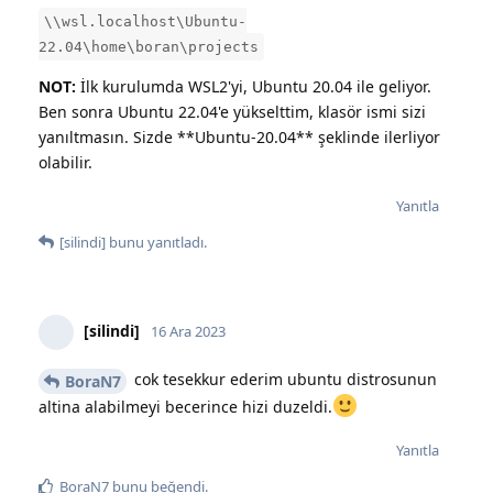
\\wsl.localhost\Ubuntu-
22.04\home\boran\projects
NOT:
İlk kurulumda WSL2'yi, Ubuntu 20.04 ile geliyor.
Ben sonra Ubuntu 22.04'e yükselttim, klasör ismi sizi
yanıltmasın. Sizde **Ubuntu-20.04** şeklinde ilerliyor
olabilir.
Yanıtla
[silindi]
bunu yanıtladı.
[silindi]
16 Ara 2023
cok tesekkur ederim ubuntu distrosunun
BoraN7
altina alabilmeyi becerince hizi duzeldi.
Yanıtla
BoraN7
bunu beğendi
.