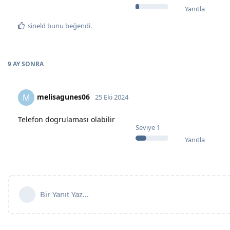
Yanıtla
sineld
bunu beğendi
.
9 AY
SONRA
melisagunes06
M
25 Eki 2024
Telefon dogrulaması olabilir
Seviye
1
Yanıtla
Bir Yanıt Yaz...