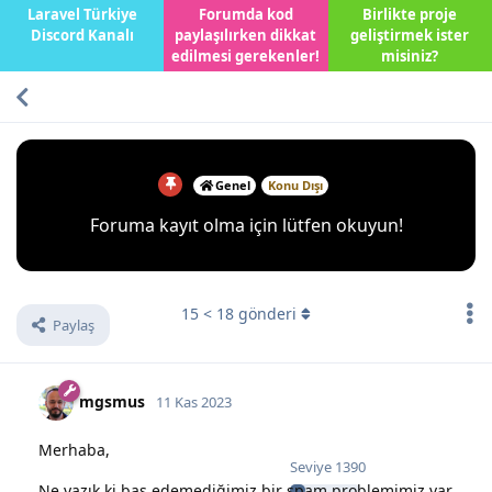
Laravel Türkiye
Forumda kod
Birlikte proje
Discord Kanalı
paylaşılırken dikkat
geliştirmek ister
edilmesi gerekenler!
misiniz?
Genel
Konu Dışı
Foruma kayıt olma için lütfen okuyun!
15
<
18
gönderi
Paylaş
mgsmus
11 Kas 2023
Merhaba,
Seviye
1390
Ne yazık ki baş edemediğimiz bir spam problemimiz var