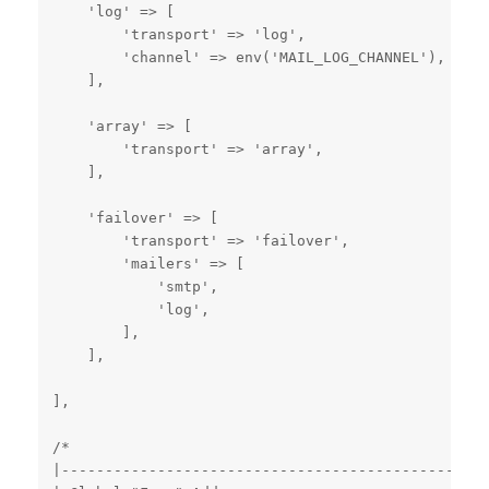
    'log' => [

        'transport' => 'log',

        'channel' => env('MAIL_LOG_CHANNEL'),

    ],

    'array' => [

        'transport' => 'array',

    ],

    'failover' => [

        'transport' => 'failover',

        'mailers' => [

            'smtp',

            'log',

        ],

    ],

],

/*

|-------------------------------------------------