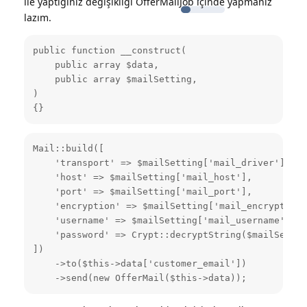
ile yaptığınız değişikliği OfferMailJob içinde yapmanız
lazım.
public function __construct(

    public array $data,

    public array $mailSetting,

)

{}
Mail::build([

    'transport' => $mailSetting['mail_driver'],

    'host' => $mailSetting['mail_host'],

    'port' => $mailSetting['mail_port'],

    'encryption' => $mailSetting['mail_encryption']
    'username' => $mailSetting['mail_username'],

    'password' => Crypt::decryptString($mailSettin
])

    ->to($this->data['customer_email'])

    ->send(new OfferMail($this->data));