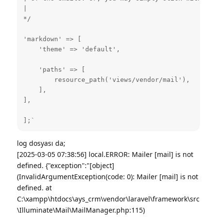
|

*/

'markdown' => [

    'theme' => 'default',

    'paths' => [

        resource_path('views/vendor/mail'),

    ],

],

];`
log dosyası da;
[2025-03-05 07:38:56] local.ERROR: Mailer [mail] is not
defined. {"exception":"[object]
(InvalidArgumentException(code: 0): Mailer [mail] is not
defined. at
C:\xampp\htdocs\ays_crm\vendor\laravel\framework\src
\Illuminate\Mail\MailManager.php:115)