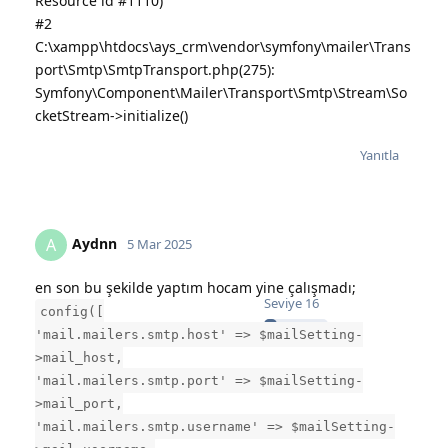
Resource id #1110)
#2
C:\xampp\htdocs\ays_crm\vendor\symfony\mailer\Trans
port\Smtp\SmtpTransport.php(275):
Symfony\Component\Mailer\Transport\Smtp\Stream\So
cketStream->initialize()
Yanıtla
Aydnn
A
5 Mar 2025
en son bu şekilde yaptım hocam yine çalışmadı;
Seviye
16
config([
'mail.mailers.smtp.host' => $mailSetting-
>mail_host,
'mail.mailers.smtp.port' => $mailSetting-
>mail_port,
'mail.mailers.smtp.username' => $mailSetting-