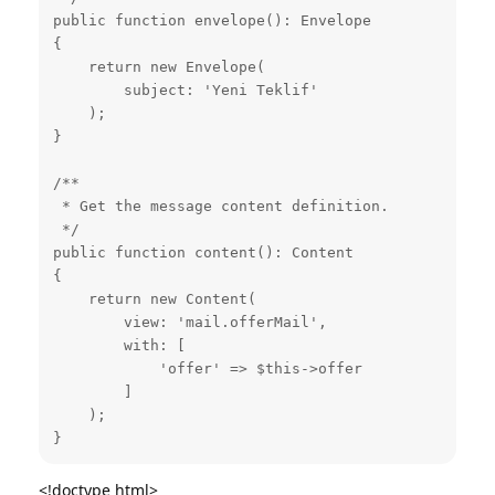
public function envelope(): Envelope

{

    return new Envelope(

        subject: 'Yeni Teklif'

    );

}

/**

 * Get the message content definition.

 */

public function content(): Content

{

    return new Content(

        view: 'mail.offerMail',

        with: [

            'offer' => $this->offer

        ]

    );

}
<!doctype html>