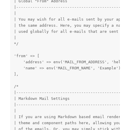
| Global "From" Address

|-------------------------------------------------
|

| You may wish for all e-mails sent by your applic
| the same address. Here, you may specify a name a
| used globally for all e-mails that are sent by y
|

*/

'from' => [

    'address' => env('MAIL_FROM_ADDRESS', 'hello@e
    'name' => env('MAIL_FROM_NAME', 'Example'),

],

/*

|-------------------------------------------------
| Markdown Mail Settings

|-------------------------------------------------
|

| If you are using Markdown based email rendering,
| theme and component paths here, allowing you to 
| of the emails. Or, you may simply stick with the