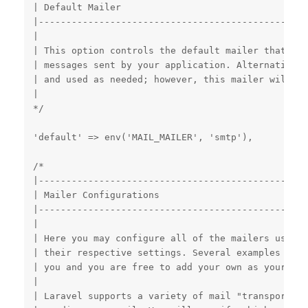
| Default Mailer

|-------------------------------------------------
|

| This option controls the default mailer that is 
| messages sent by your application. Alternative m
| and used as needed; however, this mailer will be
|

*/

'default' => env('MAIL_MAILER', 'smtp'),

/*

|-------------------------------------------------
| Mailer Configurations

|-------------------------------------------------
|

| Here you may configure all of the mailers used b
| their respective settings. Several examples have
| you and you are free to add your own as your app
|

| Laravel supports a variety of mail "transport" d