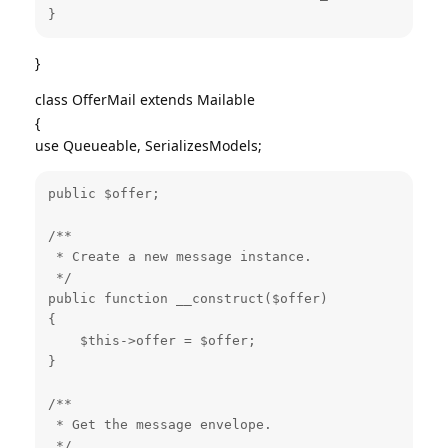
}
}
class OfferMail extends Mailable
{
use Queueable, SerializesModels;
public $offer;

/**

 * Create a new message instance.

 */

public function __construct($offer)

{

    $this->offer = $offer;

}

/**

 * Get the message envelope.

 */
