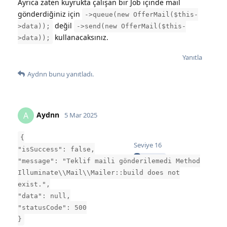
Ayrıca zaten kuyrukta çalışan bir Job içinde mail
gönderdiğiniz için
->queue(new OfferMail($this-
değil
>data));
->send(new OfferMail($this-
kullanacaksınız.
>data));
Yanıtla
Aydnn
bunu yanıtladı.
Aydnn
A
5 Mar 2025
{
Seviye
16
"isSuccess": false,
"message": "Teklif maili gönderilemedi Method
Illuminate\\Mail\\Mailer::build does not
exist.",
"data": null,
"statusCode": 500
}