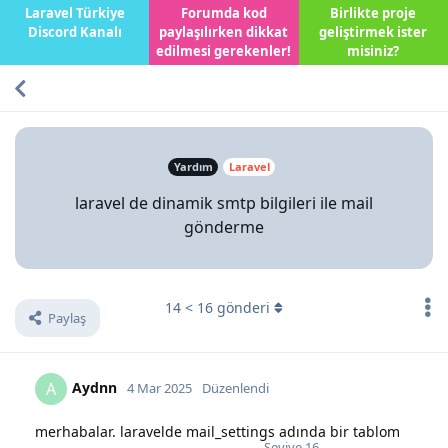
Laravel Türkiye
Forumda kod
Birlikte proje
Discord Kanalı
paylaşılırken dikkat
geliştirmek ister
edilmesi gerekenler!
misiniz?
Yardım
Laravel
laravel de dinamik smtp bilgileri ile mail
gönderme
14
<
16
gönderi
Paylaş
Aydnn
A
4 Mar 2025
Düzenlendi
merhabalar. laravelde mail_settings adında bir tablom
Seviye
16