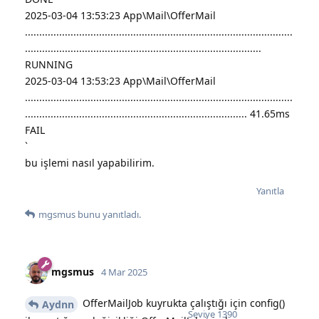
2025-03-04 13:53:23 App\Mail\OfferMail
..............................................................................................
...................................................................................
RUNNING
2025-03-04 13:53:23 App\Mail\OfferMail
..............................................................................................
.............................................................................. 41.65ms
FAIL
`
bu işlemi nasıl yapabilirim.
Yanıtla
mgsmus
bunu yanıtladı.
mgsmus
4 Mar 2025
OfferMailJob kuyrukta çalıştığı için config()
Aydnn
Seviye
1390