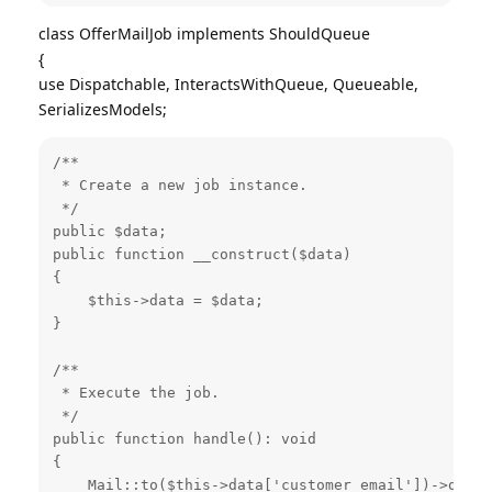
class OfferMailJob implements ShouldQueue
{
use Dispatchable, InteractsWithQueue, Queueable,
SerializesModels;
/**

 * Create a new job instance.

 */

public $data;

public function __construct($data)

{

    $this->data = $data;

}

/**

 * Execute the job.

 */

public function handle(): void

{

    Mail::to($this->data['customer_email'])->queue