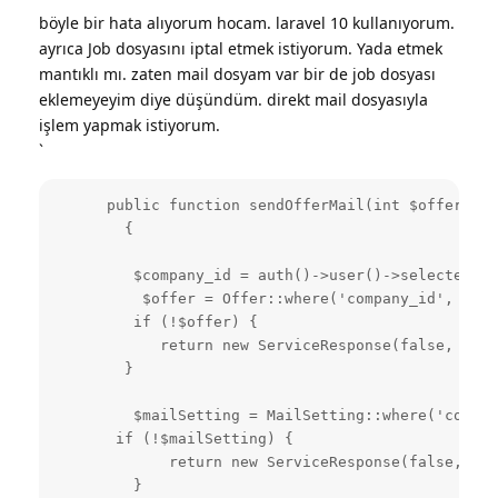
böyle bir hata alıyorum hocam. laravel 10 kullanıyorum.
ayrıca Job dosyasını iptal etmek istiyorum. Yada etmek
mantıklı mı. zaten mail dosyam var bir de job dosyası
eklemeyeyim diye düşündüm. direkt mail dosyasıyla
işlem yapmak istiyorum.
`
      public function sendOfferMail(int $offer_id,
        {

         $company_id = auth()->user()->selected_co
          $offer = Offer::where('company_id', $com
         if (!$offer) {

            return new ServiceResponse(false, 'Tek
        }

         $mailSetting = MailSetting::where('compan
       if (!$mailSetting) {

             return new ServiceResponse(false, 'Ma
         }
