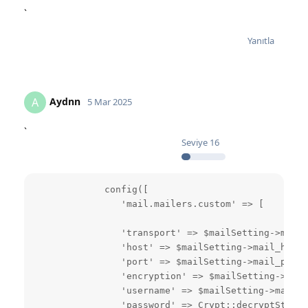
`
Yanıtla
Aydnn
A
5 Mar 2025
`
Seviye
16
             config([

                'mail.mailers.custom' => [

                'transport' => $mailSetting->mail_
                'host' => $mailSetting->mail_host,

                'port' => $mailSetting->mail_port,

                'encryption' => $mailSetting->mail
                'username' => $mailSetting->mail_u
                'password' => Crypt::decryptString