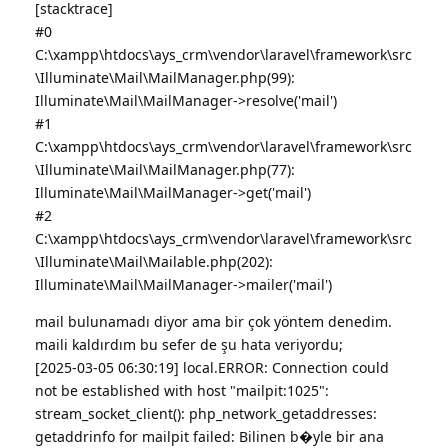
[stacktrace]
#0
C:\xampp\htdocs\ays_crm\vendor\laravel\framework\src
\Illuminate\Mail\MailManager.php(99):
Illuminate\Mail\MailManager->resolve('mail')
#1
C:\xampp\htdocs\ays_crm\vendor\laravel\framework\src
\Illuminate\Mail\MailManager.php(77):
Illuminate\Mail\MailManager->get('mail')
#2
C:\xampp\htdocs\ays_crm\vendor\laravel\framework\src
\Illuminate\Mail\Mailable.php(202):
Illuminate\Mail\MailManager->mailer('mail')
mail bulunamadı diyor ama bir çok yöntem denedim.
maili kaldırdım bu sefer de şu hata veriyordu;
[2025-03-05 06:30:19] local.ERROR: Connection could
not be established with host "mailpit:1025":
stream_socket_client(): php_network_getaddresses:
getaddrinfo for mailpit failed: Bilinen b�yle bir ana