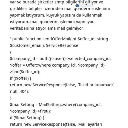
var ve burada şirketler smtp bilgilerini giriyor ve
girdikleri bilgiler üzerinden mail gönderme işlemini
yapmak istiyorum. kuyruk yapısını da kullanmak
istiyorum. mail gönderim işlemini yapmıyor.
veritabanına atıyor ama mail gelmiyor.
` public function sendOfferMail(int $offer_id, string
$customer_email): ServiceResponse
{
$company_id = auth()->user()->selected_company_id;
$offer = Offer::where('company_id', $company_id)-
>find($offer_id);
if (!$offer) {
return new ServiceResponse(false, 'Teklif bulunamadı',
null, 404);
}
$mailSetting = MailSetting::where('company_id',
$company_id)->first();
if (!$mailSetting) {
return new ServiceResponse(false, 'Mail ayarları