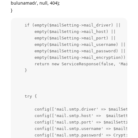
bulunamadı', null, 404);
}
    if (empty($mailSetting->mail_driver) ||

        empty($mailSetting->mail_host) ||

        empty($mailSetting->mail_port) ||

        empty($mailSetting->mail_username) ||

        empty($mailSetting->mail_password) ||

        empty($mailSetting->mail_encryption)) {

        return new ServiceResponse(false, 'Mail ay
    }

    try {

        config(['mail.smtp.driver' => $mailSetting
        config(['mail.smtp.host' =>  $mailSetting-
        config(['mail.smtp.port' => $mailSetting->
        config(['mail.smtp.username' => $mailSetti
        config(['mail.smtp.password' => Crypt::dec