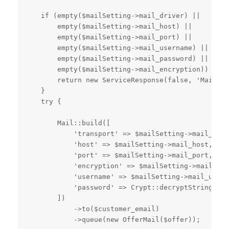
    if (empty($mailSetting->mail_driver) ||

        empty($mailSetting->mail_host) ||

        empty($mailSetting->mail_port) ||

        empty($mailSetting->mail_username) ||

        empty($mailSetting->mail_password) ||

        empty($mailSetting->mail_encryption)) {

        return new ServiceResponse(false, 'Mail ay
    }

    try {

        Mail::build([

            'transport' => $mailSetting->mail_driv
            'host' => $mailSetting->mail_host,

            'port' => $mailSetting->mail_port,

            'encryption' => $mailSetting->mail_enc
            'username' => $mailSetting->mail_usern
            'password' => Crypt::decryptString($ma
        ])

            ->to($customer_email)

            ->queue(new OfferMail($offer));
