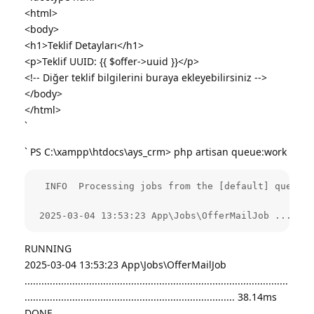
<html>
<body>
<h1>Teklif Detayları</h1>
<p>Teklif UUID: {{ $offer->uuid }}</p>
<!-- Diğer teklif bilgilerini buraya ekleyebilirsiniz -->
</body>
</html>
`
` PS C:\xampp\htdocs\ays_crm> php artisan queue:work
  INFO  Processing jobs from the [default] queue.

 2025-03-04 13:53:23 App\Jobs\OfferMailJob .......
RUNNING
2025-03-04 13:53:23 App\Jobs\OfferMailJob
..............................................................................................
........................................................................... 38.14ms
DONE