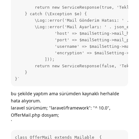
        return new ServiceResponse(true, 'Teklif m
    } catch (\Exception $e) {

        \Log::error('Mail Gönderim Hatası: ' . $e-
        \Log::error('Mail Ayarları: ' . json_encod
                'host' => $mailSetting->mail_host,

                'port' => $mailSetting->mail_port,

                'username' => $mailSetting->mail_u
                'encryption' => $mailSetting->mail
            ]));

        return new ServiceResponse(false, 'Teklif 
    }

}`
bu şekilde yaptım ama sürümden kaynaklı herhalde
hata alıyorum.
laravel sürümüm; "laravel/framework": "^ 10.0",
OfferMail.php dosyam;
`
class OfferMail extends Mailable  {
