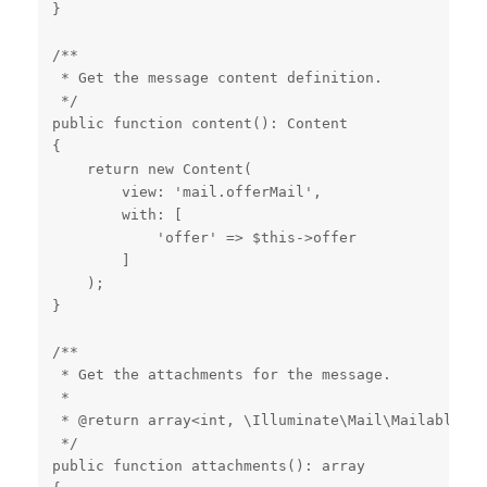
}

/**

 * Get the message content definition.

 */

public function content(): Content

{

    return new Content(

        view: 'mail.offerMail',

        with: [

            'offer' => $this->offer

        ]

    );

}

/**

 * Get the attachments for the message.

 *

 * @return array<int, \Illuminate\Mail\Mailables\A
 */

public function attachments(): array
