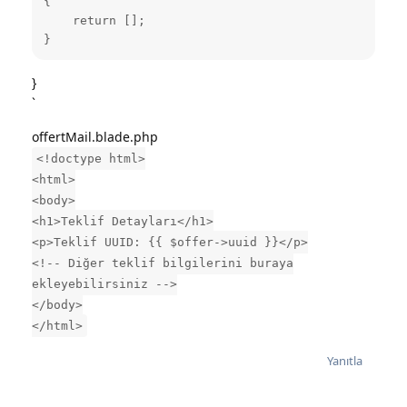
{

    return [];

}
}
`
offertMail.blade.php
<!doctype html>
<html>
<body>
<h1>Teklif Detayları</h1>
<p>Teklif UUID: {{ $offer->uuid }}</p>
<!-- Diğer teklif bilgilerini buraya
ekleyebilirsiniz -->
</body>
</html>
Yanıtla