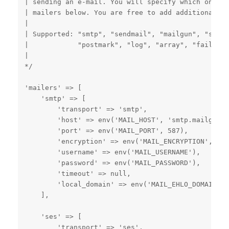
| sending an e-mail. You will specify which one yo
| mailers below. You are free to add additional ma
|

| Supported: "smtp", "sendmail", "mailgun", "ses",

|            "postmark", "log", "array", "failover"
|

*/

'mailers' => [

    'smtp' => [

        'transport' => 'smtp',

        'host' => env('MAIL_HOST', 'smtp.mailgun.o
        'port' => env('MAIL_PORT', 587),

        'encryption' => env('MAIL_ENCRYPTION', 'tl
        'username' => env('MAIL_USERNAME'),

        'password' => env('MAIL_PASSWORD'),

        'timeout' => null,

        'local_domain' => env('MAIL_EHLO_DOMAIN'),

    ],

    'ses' => [

        'transport' => 'ses',
