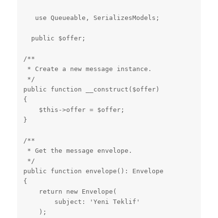
   use Queueable, SerializesModels;

  public $offer;

/**

 * Create a new message instance.

 */

public function __construct($offer)

{

    $this->offer = $offer;

}

/**

 * Get the message envelope.

 */

public function envelope(): Envelope

{

    return new Envelope(

        subject: 'Yeni Teklif'

    );
