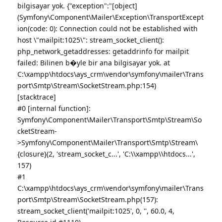
bilgisayar yok. {"exception":"[object]
(Symfony\Component\Mailer\Exception\TransportExcept
ion(code: 0): Connection could not be established with
host \"mailpit:1025\": stream_socket_client():
php_network_getaddresses: getaddrinfo for mailpit
failed: Bilinen b�yle bir ana bilgisayar yok. at
C:\xampp\htdocs\ays_crm\vendor\symfony\mailer\Trans
port\Smtp\Stream\SocketStream.php:154)
[stacktrace]
#0 [internal function]:
Symfony\Component\Mailer\Transport\Smtp\Stream\So
cketStream-
>Symfony\Component\Mailer\Transport\Smtp\Stream\
{closure}(2, 'stream_socket_c...', 'C:\\xampp\\htdocs...',
157)
#1
C:\xampp\htdocs\ays_crm\vendor\symfony\mailer\Trans
port\Smtp\Stream\SocketStream.php(157):
stream_socket_client('mailpit:1025', 0, '', 60.0, 4,