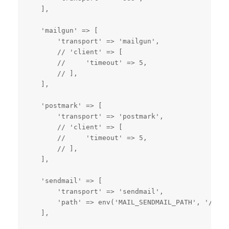
    ],

    'mailgun' => [

        'transport' => 'mailgun',

        // 'client' => [

        //     'timeout' => 5,

        // ],

    ],

    'postmark' => [

        'transport' => 'postmark',

        // 'client' => [

        //     'timeout' => 5,

        // ],

    ],

    'sendmail' => [

        'transport' => 'sendmail',

        'path' => env('MAIL_SENDMAIL_PATH', '/usr/
    ],
