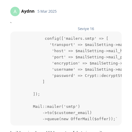
Aydnn
A
5 Mar 2025
`
Seviye
16
             config(['mailers.smtp' => [        

               'transport' => $mailSetting->mail_d
                'host' => $mailSetting->mail_host,

                'port' => $mailSetting->mail_port,

                'encryption' => $mailSetting->mail
                'username' => $mailSetting->mail_u
                'password' => Crypt::decryptString
            ]

        ]);

        Mail::mailer('smtp')

            ->to($customer_email)

            ->queue(new OfferMail($offer));`