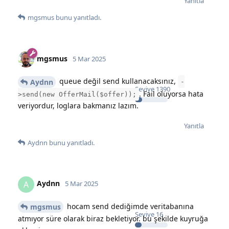
Yanıtla
mgsmus
bunu yanıtladı.
mgsmus
5 Mar 2025
queue değil send kullanacaksınız,
Aydnn
-
Seviye
1390
. Fail oluyorsa hata
>send(new OfferMail($offer));
veriyordur, loglara bakmanız lazım.
Yanıtla
Aydnn
bunu yanıtladı.
Aydnn
A
5 Mar 2025
hocam send dediğimde veritabanına
mgsmus
Seviye
16
atmıyor süre olarak biraz bekletiyor. bu şekilde kuyruğa