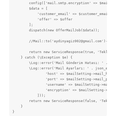
        config(['mail.smtp.encryption' => $mailSet
        $data = [

            'customer_email' => $customer_email,

            'offer' => $offer

        ];

        dispatch(new OfferMailJob($data));

        //Mail::to('aydinyagiz002@gmail.com')->que
        return new ServiceResponse(true, 'Teklif m
    } catch (\Exception $e) {

        \Log::error('Mail Gönderim Hatası: ' . $e-
        \Log::error('Mail Ayarları: ' . json_encod
                'host' => $mailSetting->mail_host,

                'port' => $mailSetting->mail_port,

                'username' => $mailSetting->mail_u
                'encryption' => $mailSetting->mail
            ]));

        return new ServiceResponse(false, 'Teklif 
    }

}