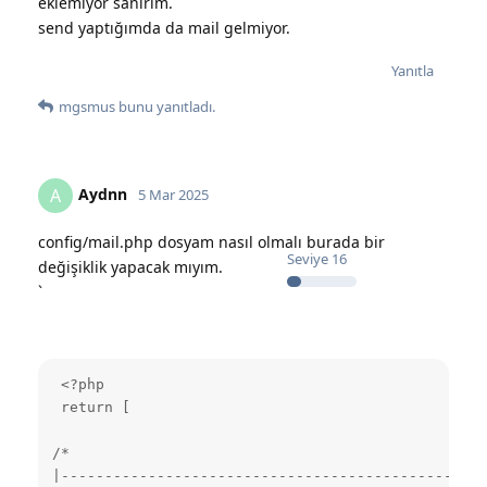
eklemiyor sanırım.
send yaptığımda da mail gelmiyor.
Yanıtla
mgsmus
bunu yanıtladı.
Aydnn
A
5 Mar 2025
config/mail.php dosyam nasıl olmalı burada bir
Seviye
16
değişiklik yapacak mıyım.
`
 <?php

 return [

/*

|-------------------------------------------------