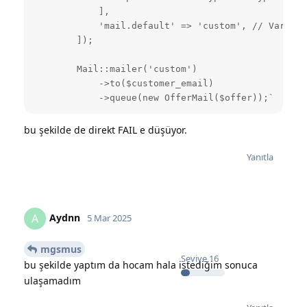
            ],

            'mail.default' => 'custom', // Varsayı
        ]);

        Mail::mailer('custom')

            ->to($customer_email)

            ->queue(new OfferMail($offer));`
bu şekilde de direkt FAIL e düşüyor.
Yanıtla
Aydnn
A
5 Mar 2025
mgsmus
Seviye
16
bu şekilde yaptım da hocam hala istediğim sonuca
ulaşamadım