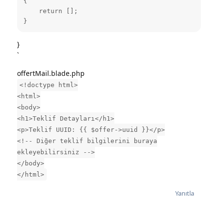
{

    return [];

}
}
`
offertMail.blade.php
<!doctype html>
<html>
<body>
<h1>Teklif Detayları</h1>
<p>Teklif UUID: {{ $offer->uuid }}</p>
<!-- Diğer teklif bilgilerini buraya
ekleyebilirsiniz -->
</body>
</html>
Yanıtla