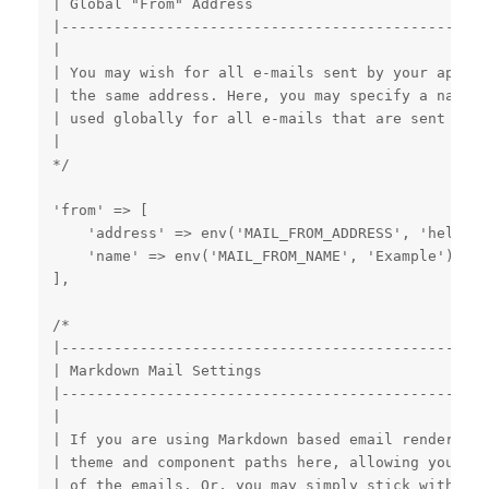
| Global "From" Address

|-------------------------------------------------
|

| You may wish for all e-mails sent by your applic
| the same address. Here, you may specify a name a
| used globally for all e-mails that are sent by y
|

*/

'from' => [

    'address' => env('MAIL_FROM_ADDRESS', 'hello@e
    'name' => env('MAIL_FROM_NAME', 'Example'),

],

/*

|-------------------------------------------------
| Markdown Mail Settings

|-------------------------------------------------
|

| If you are using Markdown based email rendering,
| theme and component paths here, allowing you to 
| of the emails. Or, you may simply stick with the