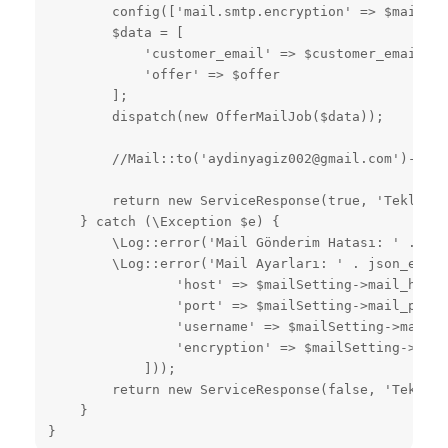
        config(['mail.smtp.encryption' => $mailSet
        $data = [

            'customer_email' => $customer_email,

            'offer' => $offer

        ];

        dispatch(new OfferMailJob($data));

        //Mail::to('aydinyagiz002@gmail.com')->que
        return new ServiceResponse(true, 'Teklif m
    } catch (\Exception $e) {

        \Log::error('Mail Gönderim Hatası: ' . $e-
        \Log::error('Mail Ayarları: ' . json_encod
                'host' => $mailSetting->mail_host,

                'port' => $mailSetting->mail_port,

                'username' => $mailSetting->mail_u
                'encryption' => $mailSetting->mail
            ]));

        return new ServiceResponse(false, 'Teklif 
    }

}