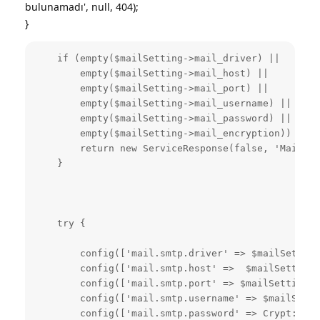
bulunamadı', null, 404);
}
    if (empty($mailSetting->mail_driver) ||

        empty($mailSetting->mail_host) ||

        empty($mailSetting->mail_port) ||

        empty($mailSetting->mail_username) ||

        empty($mailSetting->mail_password) ||

        empty($mailSetting->mail_encryption)) {

        return new ServiceResponse(false, 'Mail ay
    }

    try {

        config(['mail.smtp.driver' => $mailSetting
        config(['mail.smtp.host' =>  $mailSetting-
        config(['mail.smtp.port' => $mailSetting->
        config(['mail.smtp.username' => $mailSetti
        config(['mail.smtp.password' => Crypt::dec