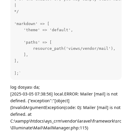
|

*/

'markdown' => [

    'theme' => 'default',

    'paths' => [

        resource_path('views/vendor/mail'),

    ],

],

];`
log dosyası da;
[2025-03-05 07:38:56] local.ERROR: Mailer [mail] is not
defined. {"exception":"[object]
(InvalidArgumentException(code: 0): Mailer [mail] is not
defined. at
C:\xampp\htdocs\ays_crm\vendor\laravel\framework\src
\Illuminate\Mail\MailManager.php:115)