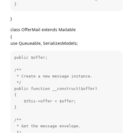
}
}
class OfferMail extends Mailable
{
use Queueable, SerializesModels;
public $offer;

/**

 * Create a new message instance.

 */

public function __construct($offer)

{

    $this->offer = $offer;

}

/**

 * Get the message envelope.

 */
