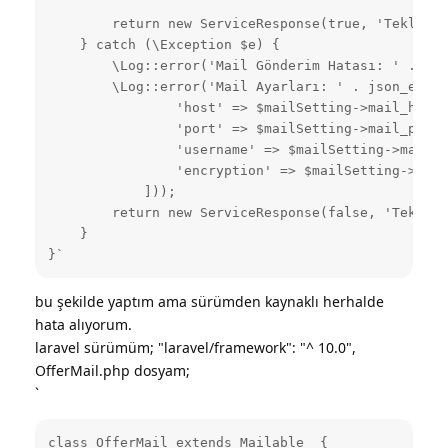
        return new ServiceResponse(true, 'Teklif m
    } catch (\Exception $e) {

        \Log::error('Mail Gönderim Hatası: ' . $e-
        \Log::error('Mail Ayarları: ' . json_encod
                'host' => $mailSetting->mail_host,

                'port' => $mailSetting->mail_port,

                'username' => $mailSetting->mail_u
                'encryption' => $mailSetting->mail
            ]));

        return new ServiceResponse(false, 'Teklif 
    }

}`
bu şekilde yaptım ama sürümden kaynaklı herhalde
hata alıyorum.
laravel sürümüm; "laravel/framework": "^ 10.0",
OfferMail.php dosyam;
`
class OfferMail extends Mailable  {
