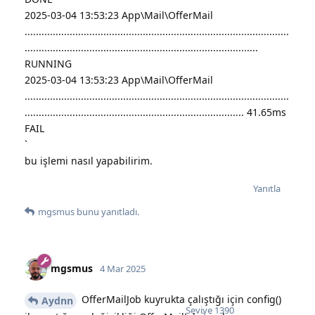
2025-03-04 13:53:23 App\Mail\OfferMail
..............................................................................................
...................................................................................
RUNNING
2025-03-04 13:53:23 App\Mail\OfferMail
..............................................................................................
.............................................................................. 41.65ms
FAIL
`
bu işlemi nasıl yapabilirim.
Yanıtla
mgsmus
bunu yanıtladı.
mgsmus
4 Mar 2025
OfferMailJob kuyrukta çalıştığı için config()
Aydnn
Seviye
1390