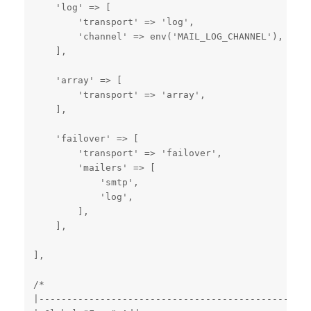
    'log' => [

        'transport' => 'log',

        'channel' => env('MAIL_LOG_CHANNEL'),

    ],

    'array' => [

        'transport' => 'array',

    ],

    'failover' => [

        'transport' => 'failover',

        'mailers' => [

            'smtp',

            'log',

        ],

    ],

],

/*

|-------------------------------------------------