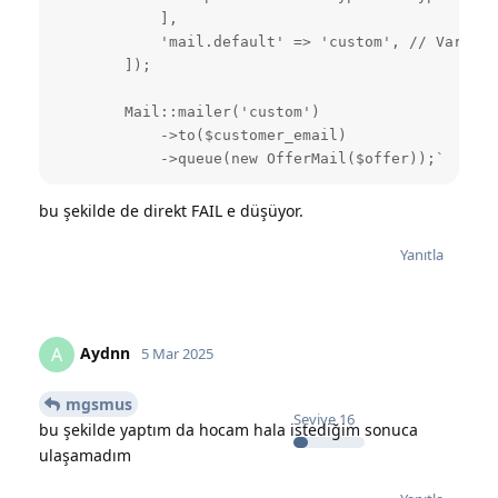
            ],

            'mail.default' => 'custom', // Varsayı
        ]);

        Mail::mailer('custom')

            ->to($customer_email)

            ->queue(new OfferMail($offer));`
bu şekilde de direkt FAIL e düşüyor.
Yanıtla
Aydnn
A
5 Mar 2025
mgsmus
Seviye
16
bu şekilde yaptım da hocam hala istediğim sonuca
ulaşamadım