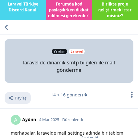
Laravel Türkiye
Forumda kod
Birlikte proje
Discord Kanalı
paylaşılırken dikkat
geliştirmek ister
edilmesi gerekenler!
misiniz?
Yardım
Laravel
laravel de dinamik smtp bilgileri ile mail
gönderme
14
<
16
gönderi
Paylaş
Aydnn
A
4 Mar 2025
Düzenlendi
merhabalar. laravelde mail_settings adında bir tablom
Seviye
16