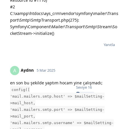
Resource id #1110)
#2
C:\xampp\htdocs\ays_crm\vendor\symfony\mailer\Trans
port\Smtp\SmtpTransport.php(275):
Symfony\Component\Mailer\Transport\Smtp\Stream\So
cketStream->initialize()
Yanıtla
Aydnn
A
5 Mar 2025
en son bu şekilde yaptım hocam yine çalışmadı;
Seviye
16
config([
'mail.mailers.smtp.host' => $mailSetting-
>mail_host,
'mail.mailers.smtp.port' => $mailSetting-
>mail_port,
'mail.mailers.smtp.username' => $mailSetting-