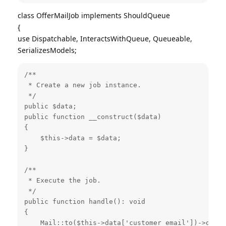
class OfferMailJob implements ShouldQueue
{
use Dispatchable, InteractsWithQueue, Queueable,
SerializesModels;
/**

 * Create a new job instance.

 */

public $data;

public function __construct($data)

{

    $this->data = $data;

}

/**

 * Execute the job.

 */

public function handle(): void

{

    Mail::to($this->data['customer_email'])->queue