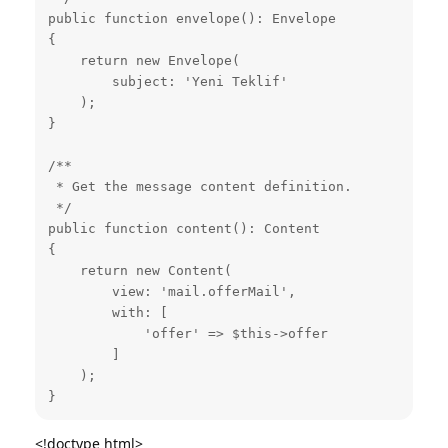
public function envelope(): Envelope

{

    return new Envelope(

        subject: 'Yeni Teklif'

    );

}

/**

 * Get the message content definition.

 */

public function content(): Content

{

    return new Content(

        view: 'mail.offerMail',

        with: [

            'offer' => $this->offer

        ]

    );

}
<!doctype html>