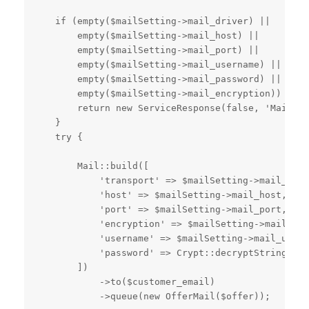
    if (empty($mailSetting->mail_driver) ||

        empty($mailSetting->mail_host) ||

        empty($mailSetting->mail_port) ||

        empty($mailSetting->mail_username) ||

        empty($mailSetting->mail_password) ||

        empty($mailSetting->mail_encryption)) {

        return new ServiceResponse(false, 'Mail ay
    }

    try {

        Mail::build([

            'transport' => $mailSetting->mail_driv
            'host' => $mailSetting->mail_host,

            'port' => $mailSetting->mail_port,

            'encryption' => $mailSetting->mail_enc
            'username' => $mailSetting->mail_usern
            'password' => Crypt::decryptString($ma
        ])

            ->to($customer_email)

            ->queue(new OfferMail($offer));
