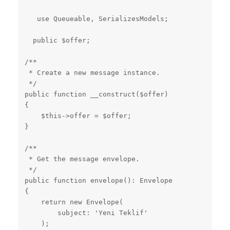
   use Queueable, SerializesModels;

  public $offer;

/**

 * Create a new message instance.

 */

public function __construct($offer)

{

    $this->offer = $offer;

}

/**

 * Get the message envelope.

 */

public function envelope(): Envelope

{

    return new Envelope(

        subject: 'Yeni Teklif'

    );
