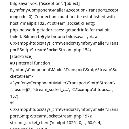
bilgisayar yok. {"exception":"[object]
(Symfony\Component\Mailer\Exception\TransportExcept
ion(code: 0): Connection could not be established with
host \"mailpit:1025\": stream_socket_client():
php_network_getaddresses: getaddrinfo for mailpit
failed: Bilinen b�yle bir ana bilgisayar yok. at
C:\xampp\htdocs\ays_crm\vendor\symfony\mailer\Trans
port\Smtp\Stream\SocketStream.php:154)
[stacktrace]
#0 [internal function]:
Symfony\Component\Mailer\Transport\Smtp\Stream\So
cketStream-
>Symfony\Component\Mailer\Transport\Smtp\Stream\
{closure}(2, 'stream_socket_c...', 'C:\\xampp\\htdocs...',
157)
#1
C:\xampp\htdocs\ays_crm\vendor\symfony\mailer\Trans
port\Smtp\Stream\SocketStream.php(157):
stream_socket_client('mailpit:1025', 0, '', 60.0, 4,