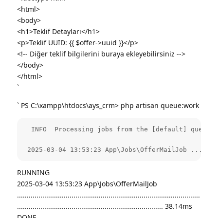
<html>
<body>
<h1>Teklif Detayları</h1>
<p>Teklif UUID: {{ $offer->uuid }}</p>
<!-- Diğer teklif bilgilerini buraya ekleyebilirsiniz -->
</body>
</html>
`
` PS C:\xampp\htdocs\ays_crm> php artisan queue:work
  INFO  Processing jobs from the [default] queue.

 2025-03-04 13:53:23 App\Jobs\OfferMailJob .......
RUNNING
2025-03-04 13:53:23 App\Jobs\OfferMailJob
..............................................................................................
........................................................................... 38.14ms
DONE