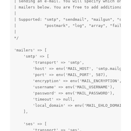
| sending an e-mail. You will specify which one yo
| mailers below. You are free to add additional ma
|

| Supported: "smtp", "sendmail", "mailgun", "ses",

|            "postmark", "log", "array", "failover"
|

*/

'mailers' => [

    'smtp' => [

        'transport' => 'smtp',

        'host' => env('MAIL_HOST', 'smtp.mailgun.o
        'port' => env('MAIL_PORT', 587),

        'encryption' => env('MAIL_ENCRYPTION', 'tl
        'username' => env('MAIL_USERNAME'),

        'password' => env('MAIL_PASSWORD'),

        'timeout' => null,

        'local_domain' => env('MAIL_EHLO_DOMAIN'),

    ],

    'ses' => [

        'transport' => 'ses',
