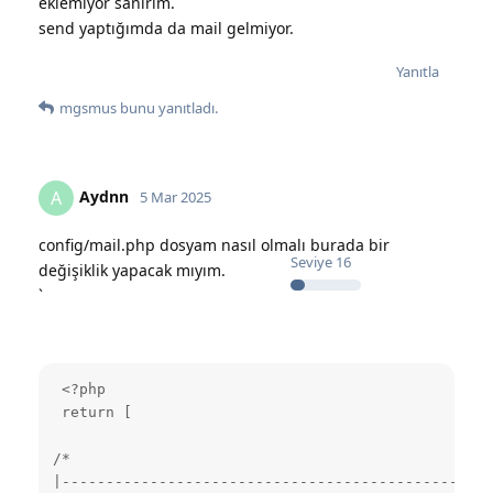
eklemiyor sanırım.
send yaptığımda da mail gelmiyor.
Yanıtla
mgsmus
bunu yanıtladı.
Aydnn
A
5 Mar 2025
config/mail.php dosyam nasıl olmalı burada bir
Seviye
16
değişiklik yapacak mıyım.
`
 <?php

 return [

/*

|-------------------------------------------------