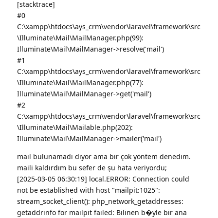
[stacktrace]
#0
C:\xampp\htdocs\ays_crm\vendor\laravel\framework\src
\Illuminate\Mail\MailManager.php(99):
Illuminate\Mail\MailManager->resolve('mail')
#1
C:\xampp\htdocs\ays_crm\vendor\laravel\framework\src
\Illuminate\Mail\MailManager.php(77):
Illuminate\Mail\MailManager->get('mail')
#2
C:\xampp\htdocs\ays_crm\vendor\laravel\framework\src
\Illuminate\Mail\Mailable.php(202):
Illuminate\Mail\MailManager->mailer('mail')
mail bulunamadı diyor ama bir çok yöntem denedim.
maili kaldırdım bu sefer de şu hata veriyordu;
[2025-03-05 06:30:19] local.ERROR: Connection could
not be established with host "mailpit:1025":
stream_socket_client(): php_network_getaddresses:
getaddrinfo for mailpit failed: Bilinen b�yle bir ana