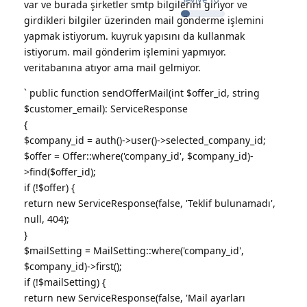
var ve burada şirketler smtp bilgilerini giriyor ve
girdikleri bilgiler üzerinden mail gönderme işlemini
yapmak istiyorum. kuyruk yapısını da kullanmak
istiyorum. mail gönderim işlemini yapmıyor.
veritabanına atıyor ama mail gelmiyor.
` public function sendOfferMail(int $offer_id, string
$customer_email): ServiceResponse
{
$company_id = auth()->user()->selected_company_id;
$offer = Offer::where('company_id', $company_id)-
>find($offer_id);
if (!$offer) {
return new ServiceResponse(false, 'Teklif bulunamadı',
null, 404);
}
$mailSetting = MailSetting::where('company_id',
$company_id)->first();
if (!$mailSetting) {
return new ServiceResponse(false, 'Mail ayarları