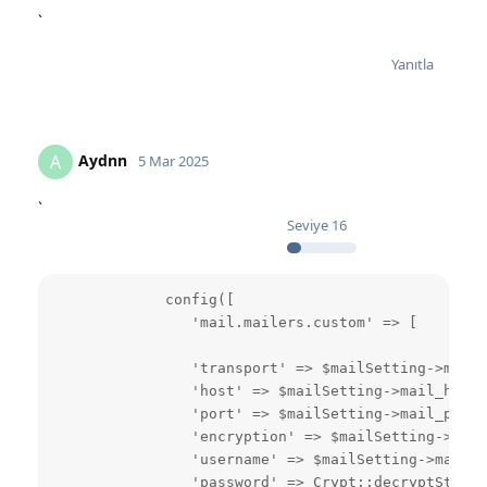
`
Yanıtla
Aydnn
A
5 Mar 2025
`
Seviye
16
             config([

                'mail.mailers.custom' => [

                'transport' => $mailSetting->mail_
                'host' => $mailSetting->mail_host,

                'port' => $mailSetting->mail_port,

                'encryption' => $mailSetting->mail
                'username' => $mailSetting->mail_u
                'password' => Crypt::decryptString