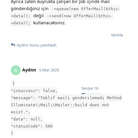
Ayrıca zaten kuyrukta çalışan bir Job içinde mail
gönderdiğiniz için
->queue(new OfferMail($this-
değil
>data));
->send(new OfferMail($this-
kullanacaksınız.
>data));
Yanıtla
Aydnn
bunu yanıtladı.
Aydnn
A
5 Mar 2025
{
Seviye
16
"isSuccess": false,
"message": "Teklif maili gönderilemedi Method
Illuminate\\Mail\\Mailer::build does not
exist.",
"data": null,
"statusCode": 500
}