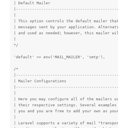
| Default Mailer

|-------------------------------------------------
|

| This option controls the default mailer that is 
| messages sent by your application. Alternative m
| and used as needed; however, this mailer will be
|

*/

'default' => env('MAIL_MAILER', 'smtp'),

/*

|-------------------------------------------------
| Mailer Configurations

|-------------------------------------------------
|

| Here you may configure all of the mailers used b
| their respective settings. Several examples have
| you and you are free to add your own as your app
|

| Laravel supports a variety of mail "transport" d