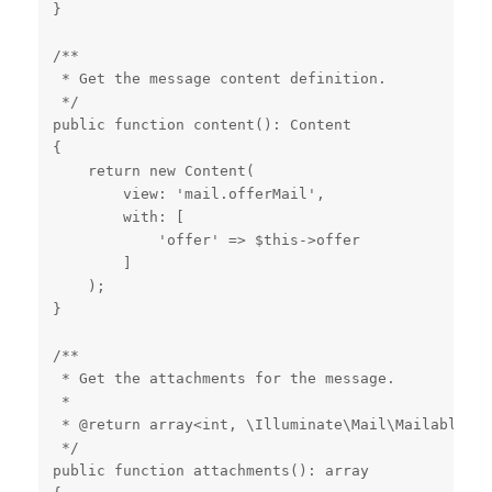
}

/**

 * Get the message content definition.

 */

public function content(): Content

{

    return new Content(

        view: 'mail.offerMail',

        with: [

            'offer' => $this->offer

        ]

    );

}

/**

 * Get the attachments for the message.

 *

 * @return array<int, \Illuminate\Mail\Mailables\A
 */

public function attachments(): array
