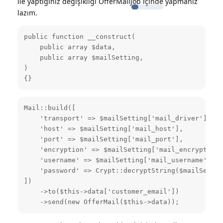
ile yaptığınız değişikliği OfferMailJob içinde yapmanız
lazım.
public function __construct(

    public array $data,

    public array $mailSetting,

)

{}
Mail::build([

    'transport' => $mailSetting['mail_driver'],

    'host' => $mailSetting['mail_host'],

    'port' => $mailSetting['mail_port'],

    'encryption' => $mailSetting['mail_encryption']
    'username' => $mailSetting['mail_username'],

    'password' => Crypt::decryptString($mailSettin
])

    ->to($this->data['customer_email'])

    ->send(new OfferMail($this->data));