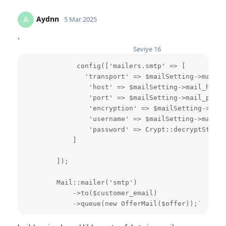
Aydnn
A
5 Mar 2025
`
Seviye
16
             config(['mailers.smtp' => [        

               'transport' => $mailSetting->mail_d
                'host' => $mailSetting->mail_host,

                'port' => $mailSetting->mail_port,

                'encryption' => $mailSetting->mail
                'username' => $mailSetting->mail_u
                'password' => Crypt::decryptString
            ]

        ]);

        Mail::mailer('smtp')

            ->to($customer_email)

            ->queue(new OfferMail($offer));`