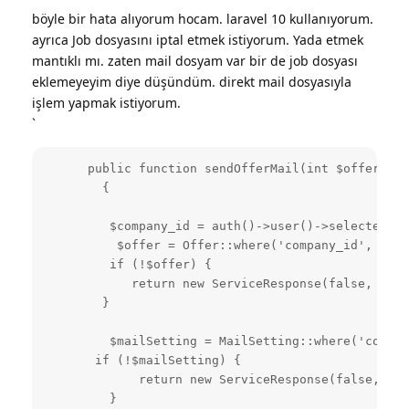
böyle bir hata alıyorum hocam. laravel 10 kullanıyorum.
ayrıca Job dosyasını iptal etmek istiyorum. Yada etmek
mantıklı mı. zaten mail dosyam var bir de job dosyası
eklemeyeyim diye düşündüm. direkt mail dosyasıyla
işlem yapmak istiyorum.
`
      public function sendOfferMail(int $offer_id,
        {

         $company_id = auth()->user()->selected_co
          $offer = Offer::where('company_id', $com
         if (!$offer) {

            return new ServiceResponse(false, 'Tek
        }

         $mailSetting = MailSetting::where('compan
       if (!$mailSetting) {

             return new ServiceResponse(false, 'Ma
         }
