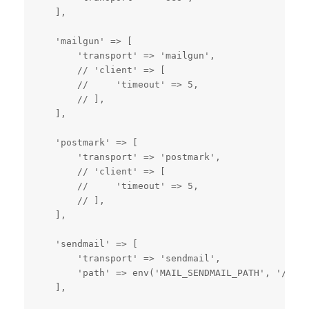
    ],

    'mailgun' => [

        'transport' => 'mailgun',

        // 'client' => [

        //     'timeout' => 5,

        // ],

    ],

    'postmark' => [

        'transport' => 'postmark',

        // 'client' => [

        //     'timeout' => 5,

        // ],

    ],

    'sendmail' => [

        'transport' => 'sendmail',

        'path' => env('MAIL_SENDMAIL_PATH', '/usr/
    ],
