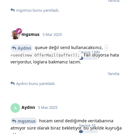
Yanıtla
mgsmus
bunu yanıtladı.
mgsmus
5 Mar 2025
queue değil send kullanacaksınız,
Aydnn
-
Seviye
1390
. Fail oluyorsa hata
>send(new OfferMail($offer));
veriyordur, loglara bakmanız lazım.
Yanıtla
Aydnn
bunu yanıtladı.
Aydnn
A
5 Mar 2025
hocam send dediğimde veritabanına
mgsmus
Seviye
16
atmıyor süre olarak biraz bekletiyor. bu şekilde kuyruğa