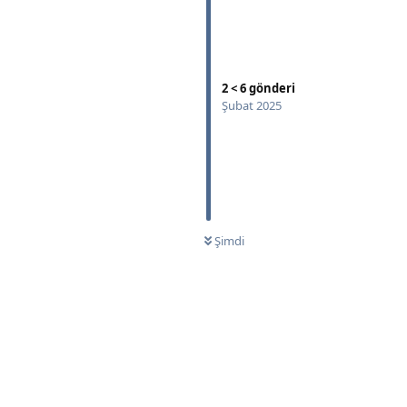
2
<
6
gönderi
Yanıtla
Şubat 2025
Şimdi
Yanıtla