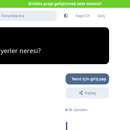
Birlikte proje geliştirmek ister misiniz?
Kayıt Ol
Giriş
yerler neresi?
Yanıt için giriş yap
Paylaş
Yanıtla
İlk Gönderi