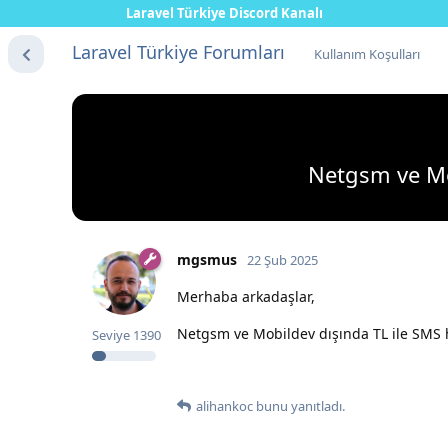
Laravel Türkiye Discord Kanalı
Laravel Türkiye Forumları
Kullanım Koşulları
Netgsm ve Mob
mgsmus
22 Şub 2025
Merhaba arkadaşlar,
Netgsm ve Mobildev dışında TL ile SMS hi
Seviye
1390
alihankoc
bunu yanıtladı.