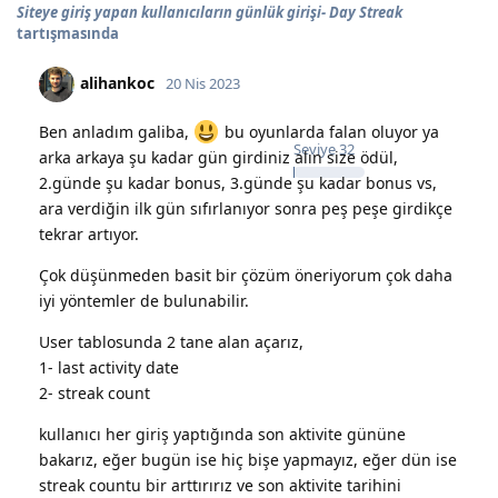
Siteye giriş yapan kullanıcıların günlük girişi- Day Streak
tartışmasında
alihankoc
20 Nis 2023
Ben anladım galiba,
bu oyunlarda falan oluyor ya
Seviye
32
arka arkaya şu kadar gün girdiniz alın size ödül,
2.günde şu kadar bonus, 3.günde şu kadar bonus vs,
ara verdiğin ilk gün sıfırlanıyor sonra peş peşe girdikçe
tekrar artıyor.
Çok düşünmeden basit bir çözüm öneriyorum çok daha
iyi yöntemler de bulunabilir.
User tablosunda 2 tane alan açarız,
1- last activity date
2- streak count
kullanıcı her giriş yaptığında son aktivite gününe
bakarız, eğer bugün ise hiç bişe yapmayız, eğer dün ise
streak countu bir arttırırız ve son aktivite tarihini