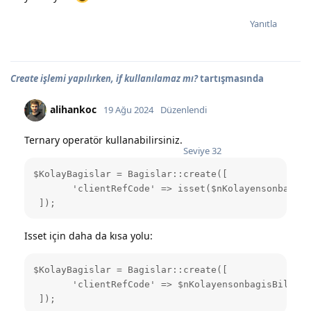
Yanıtla
Create işlemi yapılırken, if kullanılamaz mı?
tartışmasında
alihankoc
19 Ağu 2024
Düzenlendi
Ternary operatör kullanabilirsiniz.
Seviye
32
$KolayBagislar = Bagislar::create([

       'clientRefCode' => isset($nKolayensonbagisB
 ]);
Isset için daha da kısa yolu:
$KolayBagislar = Bagislar::create([

       'clientRefCode' => $nKolayensonbagisBilgisi
 ]);