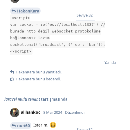
HakanKara
Seviye
32
<script>
var socket = io('ws://localhost:1337') //
burada http değil websocket protokolüne
bağlanmanız lazım
socket.emit('broadcast', {'foo': 'bar'});
</script>
Yanıtla
HakanKara
bunu yanıtladı.
HakanKara
bunu beğendi
.
laravel multi tenant
tartışmasında
alihankoc
8 Mar 2024
Düzenlendi
İsterim.
nuri60
Seviye
32