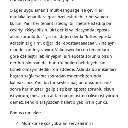
5-Eğer uygulamanız multi-language ise çevirileri
mutlaka tenantlara göre özelleştirilebilir bir yapıda
kurun. Yani her tenant istediği bir metine istediği bir
çeviriyi ekleyebilsin. Biri der ki validasyonda "eposta
alanı zorunludur" yazsın, diğeri der ki "lütfen eposta
adresinizi girin", diğeri de "epostaaaaaaaaa". Yine aynı
madde içinde yazayım; Validasyonları da tenantlara
göre özelleştirilebilir yapın. Biri eposta zorunlu olsun
der biri olmasın de, bunu kendileri belirleyebilsin.
Esnek olmayın dedik ilk maddede. Aslında bu imkanları
baştan sağlarsanız sonradan esnemek zorunda
kalmazsınız. Yani bu tür şeyleri baştan düşünürseniz
sonra her müşteri gelip size ben eposta zorunlu olsun
istiyorum, mesajı da alttan girsin üstten çıksın istiyorum
demez, kendin arayüzden hallet diyebilirsin çünkü.
Bonus cümleler:
Mümkünse çok yük alan servislerinizi