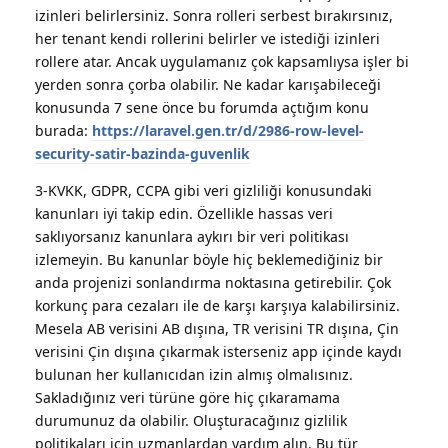
izinleri belirlersiniz. Sonra rolleri serbest bırakırsınız,
her tenant kendi rollerini belirler ve istediği izinleri
rollere atar. Ancak uygulamanız çok kapsamlıysa işler bi
yerden sonra çorba olabilir. Ne kadar karışabileceği
konusunda 7 sene önce bu forumda açtığım konu
burada:
https://laravel.gen.tr/d/2986-row-level-
security-satir-bazinda-guvenlik
3-KVKK, GDPR, CCPA gibi veri gizliliği konusundaki
kanunları iyi takip edin. Özellikle hassas veri
saklıyorsanız kanunlara aykırı bir veri politikası
izlemeyin. Bu kanunlar böyle hiç beklemediğiniz bir
anda projenizi sonlandırma noktasına getirebilir. Çok
korkunç para cezaları ile de karşı karşıya kalabilirsiniz.
Mesela AB verisini AB dışına, TR verisini TR dışına, Çin
verisini Çin dışına çıkarmak isterseniz app içinde kaydı
bulunan her kullanıcıdan izin almış olmalısınız.
Sakladığınız veri türüne göre hiç çıkaramama
durumunuz da olabilir. Oluşturacağınız gizlilik
politikaları için uzmanlardan yardım alın. Bu tür