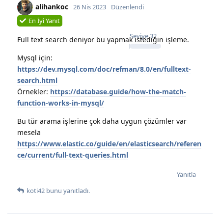
alihankoc
26 Nis 2023
Düzenlendi
En İyi Yanıt
Seviye
32
Full text search deniyor bu yapmak istediğin işleme.
Mysql için:
https://dev.mysql.com/doc/refman/8.0/en/fulltext-
search.html
Örnekler:
https://database.guide/how-the-match-
function-works-in-mysql/
Bu tür arama işlerine çok daha uygun çözümler var
mesela
https://www.elastic.co/guide/en/elasticsearch/referen
ce/current/full-text-queries.html
Yanıtla
koti42
bunu yanıtladı.