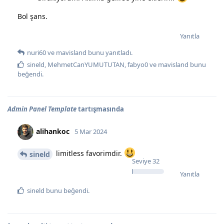
Bol şans.
Yanıtla
nuri60
ve
mavisland
bunu yanıtladı.
sineld
,
MehmetCanYUMUTUTAN
,
fabyo0
ve
mavisland
bunu
beğendi
.
Admin Panel Template
tartışmasında
alihankoc
5 Mar 2024
limitless favorimdir.
sineld
Seviye
32
Yanıtla
sineld
bunu beğendi
.