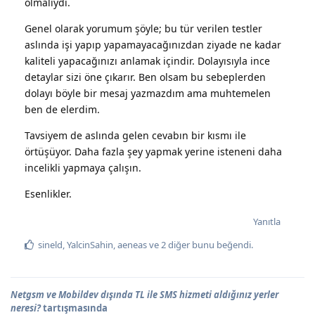
olmalıydı.
Genel olarak yorumum şöyle; bu tür verilen testler
aslında işi yapıp yapamayacağınızdan ziyade ne kadar
kaliteli yapacağınızı anlamak içindir. Dolayısıyla ince
detaylar sizi öne çıkarır. Ben olsam bu sebeplerden
dolayı böyle bir mesaj yazmazdım ama muhtemelen
ben de elerdim.
Tavsiyem de aslında gelen cevabın bir kısmı ile
örtüşüyor. Daha fazla şey yapmak yerine isteneni daha
incelikli yapmaya çalışın.
Esenlikler.
Yanıtla
sineld
,
YalcinSahin
,
aeneas
ve
2
diğer
bunu beğendi
.
Netgsm ve Mobildev dışında TL ile SMS hizmeti aldığınız yerler
neresi?
tartışmasında