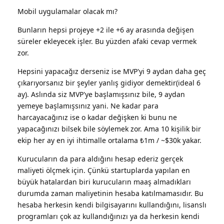
Mobil uygulamalar olacak mı?
Bunların hepsi projeye +2 ile +6 ay arasında değişen
süreler ekleyecek işler. Bu yüzden afaki cevap vermek
zor.
Hepsini yapacağız derseniz ise MVP'yi 9 aydan daha geç
çıkarıyorsanız bir şeyler yanlış gidiyor demektir(ideal 6
ay). Aslında siz MVP'ye başlamışsınız bile, 9 aydan
yemeye başlamışsınız yani. Ne kadar para
harcayacağınız ise o kadar değişken ki bunu ne
yapacağınızı bilsek bile söylemek zor. Ama 10 kişilik bir
ekip her ay en iyi ihtimalle ortalama ₺1m / ~$30k yakar.
Kurucuların da para aldığını hesap ederiz gerçek
maliyeti ölçmek için. Çünkü startuplarda yapılan en
büyük hatalardan biri kurucuların maaş almadıkları
durumda zaman maliyetinin hesaba katılmamasıdır. Bu
hesaba herkesin kendi bilgisayarını kullandığını, lisanslı
programları çok az kullandığınızı ya da herkesin kendi