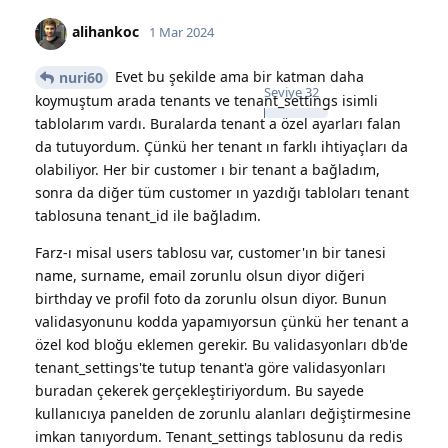
alihankoc
1 Mar 2024
Evet bu şekilde ama bir katman daha
nuri60
Seviye
32
koymuştum arada tenants ve tenant_settings isimli
tablolarım vardı. Buralarda tenant a özel ayarları falan
da tutuyordum. Çünkü her tenant ın farklı ihtiyaçları da
olabiliyor. Her bir customer ı bir tenant a bağladım,
sonra da diğer tüm customer ın yazdığı tabloları tenant
tablosuna tenant_id ile bağladım.
Farz-ı misal users tablosu var, customer'ın bir tanesi
name, surname, email zorunlu olsun diyor diğeri
birthday ve profil foto da zorunlu olsun diyor. Bunun
validasyonunu kodda yapamıyorsun çünkü her tenant a
özel kod bloğu eklemen gerekir. Bu validasyonları db'de
tenant_settings'te tutup tenant'a göre validasyonları
buradan çekerek gerçekleştiriyordum. Bu sayede
kullanıcıya panelden de zorunlu alanları değiştirmesine
imkan tanıyordum. Tenant_settings tablosunu da redis