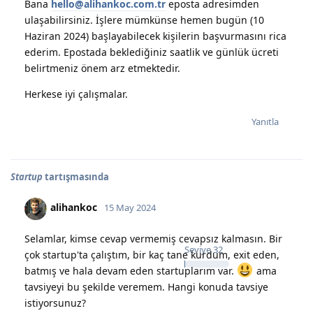
Bana
hello@alihankoc.com.tr
eposta adresimden
ulaşabilirsiniz. İşlere mümkünse hemen bugün (10
Haziran 2024) başlayabilecek kişilerin başvurmasını rica
ederim. Epostada beklediğiniz saatlik ve günlük ücreti
belirtmeniz önem arz etmektedir.
Herkese iyi çalışmalar.
Yanıtla
Startup
tartışmasında
alihankoc
15 May 2024
Selamlar, kimse cevap vermemiş cevapsız kalmasın. Bir
Seviye
32
çok startup'ta çalıştım, bir kaç tane kurdum, exit eden,
batmış ve hala devam eden startuplarım var.
ama
tavsiyeyi bu şekilde veremem. Hangi konuda tavsiye
istiyorsunuz?