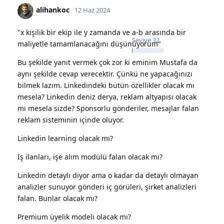
alihankoc
12 Haz 2024
"x kişilik bir ekip ile y zamanda ve a-b arasında bir
Seviye
32
maliyetle tamamlanacağını düşünüyorum"
Bu şekilde yanıt vermek çok zor ki eminim Mustafa da
aynı şekilde cevap verecektir. Çünkü ne yapacağınızı
bilmek lazım. Linkedindeki bütün özellikler olacak mı
mesela? Linkedin deniz derya, reklam altyapısı olacak
mı mesela sizde? Sponsorlu gönderiler, mesajlar falan
reklam sisteminin içinde oluyor.
Linkedin learning olacak mı?
İş ilanları, işe alım modülü falan olacak mı?
Linkedin detaylı diyor ama o kadar da detaylı olmayan
analizler sunuyor gönderi iç görüleri, şirket analizleri
falan. Bunlar olacak mı?
Premium üyelik modeli olacak mı?