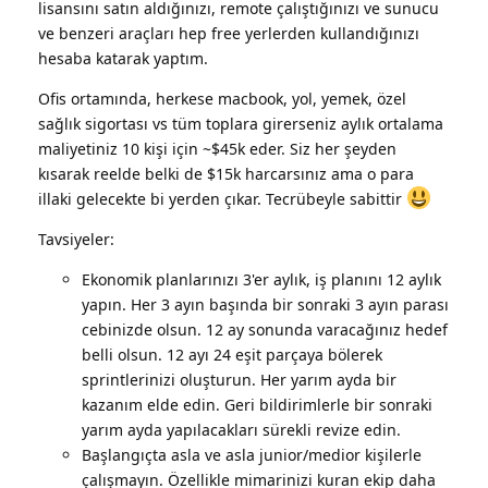
lisansını satın aldığınızı, remote çalıştığınızı ve sunucu
ve benzeri araçları hep free yerlerden kullandığınızı
hesaba katarak yaptım.
Ofis ortamında, herkese macbook, yol, yemek, özel
sağlık sigortası vs tüm toplara girerseniz aylık ortalama
maliyetiniz 10 kişi için ~$45k eder. Siz her şeyden
kısarak reelde belki de $15k harcarsınız ama o para
illaki gelecekte bi yerden çıkar. Tecrübeyle sabittir
Tavsiyeler:
Ekonomik planlarınızı 3'er aylık, iş planını 12 aylık
yapın. Her 3 ayın başında bir sonraki 3 ayın parası
cebinizde olsun. 12 ay sonunda varacağınız hedef
belli olsun. 12 ayı 24 eşit parçaya bölerek
sprintlerinizi oluşturun. Her yarım ayda bir
kazanım elde edin. Geri bildirimlerle bir sonraki
yarım ayda yapılacakları sürekli revize edin.
Başlangıçta asla ve asla junior/medior kişilerle
çalışmayın. Özellikle mimarinizi kuran ekip daha