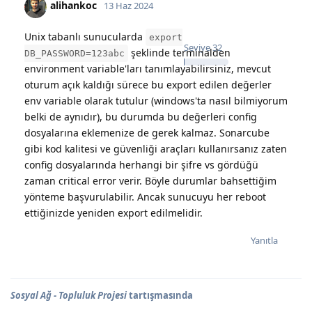
alihankoc
13 Haz 2024
Unix tabanlı sunucularda
export
Seviye
32
şeklinde terminalden
DB_PASSWORD=123abc
environment variable'ları tanımlayabilirsiniz, mevcut
oturum açık kaldığı sürece bu export edilen değerler
env variable olarak tutulur (windows'ta nasıl bilmiyorum
belki de aynıdır), bu durumda bu değerleri config
dosyalarına eklemenize de gerek kalmaz. Sonarcube
gibi kod kalitesi ve güvenliği araçları kullanırsanız zaten
config dosyalarında herhangi bir şifre vs gördüğü
zaman critical error verir. Böyle durumlar bahsettiğim
yönteme başvurulabilir. Ancak sunucuyu her reboot
ettiğinizde yeniden export edilmelidir.
Yanıtla
Sosyal Ağ - Topluluk Projesi
tartışmasında