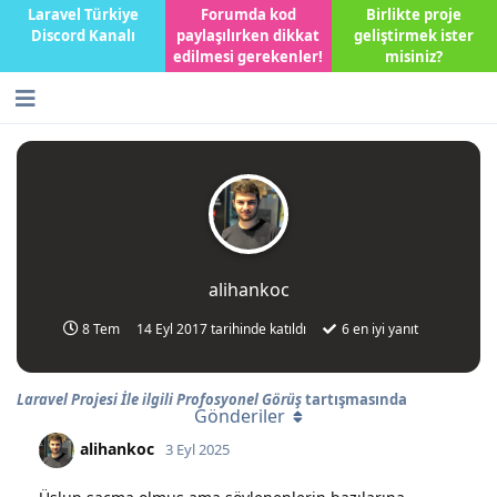
Laravel Türkiye
Forumda kod
Birlikte proje
Discord Kanalı
paylaşılırken dikkat
geliştirmek ister
edilmesi gerekenler!
misiniz?
alihankoc
8 Tem
14 Eyl 2017
tarihinde katıldı
6
en iyi yanıt
Laravel Projesi İle ilgili Profosyonel Görüş
tartışmasında
Gönderiler
alihankoc
3 Eyl 2025