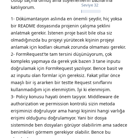
Üslup saçma olmuş ama söylenenlerin bazılarına
Seviye
32
katılıyorum.
1- Dökümantasyon aslında en önemli şeydir, hiç yoksa
bir README dosyasında projenin çalışma şeklini
anlatmak gerekir. İstenen proje basit bile olsa siz
olmadığınızda bu projeyi yürütecek kişinin projeyi
anlamak için kodları okumak zorunda olmaması gerekir.
2- FormRequest'te tam tersini düşünüyorum, çok
kompleks yapmaya da gerek yok bazen 3 tane inputu
doğrulamak için FormRequest yazılıyor. Bence basit ve
az inputu olan formlar için gereksiz. Fakat yıllar önce
maaşlı bir iş ararken bir testte Request sınıflarını
kullanmadığım için elenmiştim. İyi ki elenmişim.
3- Policy konusu hayati önem taşıyor. Middleware de
authorization ve permission kontrolü sizin metoda
erişiminizi doğruluyor ama hangi kişinini hangi varlığa
erişimi olduğunu doğrulamıyor. Yani bir dosya
sisteminde ben dosyaları görüyor olabilirim ama sadece
benimkileri görmem gerekiyor olabilir. Bence bu