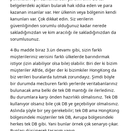
belgelerdeki açıkları bularak hak iddia eden ve para
kazanan insanlar var. Her ülkenin veya bölgenin kendi
kanunları var. Çok dikkat edin. Siz verilerin
güvenliğinden sorumlu olduğunuz kadar nerede
sakladığınızdan ve kim aracılığı ile sakladığınızdan da
sorumlusunuz.
4-Bu madde biraz 3.ün devamı gibi, sizin farklı
müşterileriniz verisini farklı ülkelerde barındırmak
istiyor (izin alabiliyor olsa bile) olabilir. Biri der ki bizim
müşteriler AB'de, diğer der ki bizimkiler HongKong da
biz verileri buralarda tutmak zorundayız. Şimdi böyle
bir durumda mecburen farklı yerlerde veritabanlarınız
bulunacak ama belki de tek DB mantığı ile ilerlediniz.
Bu durumlara karşı önden hazırlıklı olmalısınız. Tek DB
kullanıyor olsanız bile çok DB ye geçebiliyor olmalısınız.
Aslında şöyle bir şey gerekebilir; tek DB ama HongKong
bölgesindeki müşteriler tek DB, Avrupa bölgesindeki
herkes tek DB gibi. Yani bunlar örnek çok senaryo çıkar.
Bunları düşünerek tasarım yapın.