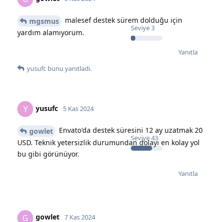
malesef destek sürem dolduğu için
mgsmus
Seviye
3
yardım alamıyorum.
Yanıtla
yusufc
bunu yanıtladı.
yusufc
Y
5 Kas 2024
Envato'da destek süresini 12 ay uzatmak 20
gowlet
Seviye
43
USD. Teknik yetersizlik durumundan dolayı en kolay yol
bu gibi görünüyor.
Yanıtla
gowlet
G
7 Kas 2024