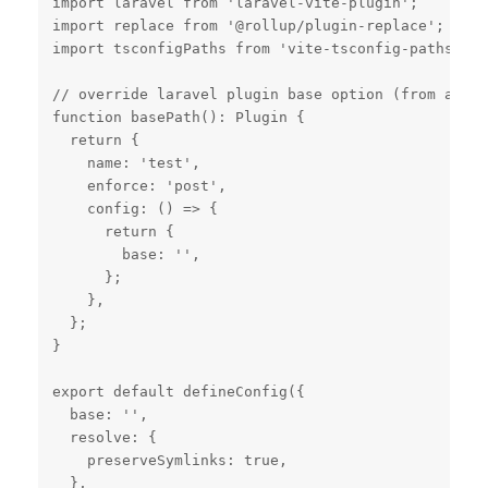
import laravel from 'laravel-vite-plugin';

import replace from '@rollup/plugin-replace';

import tsconfigPaths from 'vite-tsconfig-paths';

// override laravel plugin base option (from absol
function basePath(): Plugin {

  return {

    name: 'test',

    enforce: 'post',

    config: () => {

      return {

        base: '',

      };

    },

  };

}

export default defineConfig({

  base: '',

  resolve: {

    preserveSymlinks: true,

  },
