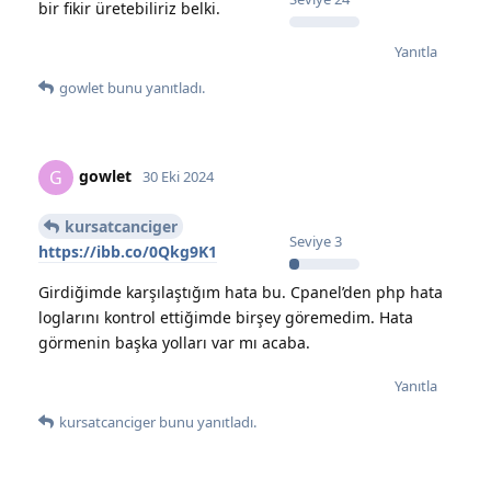
bir fikir üretebiliriz belki.
Yanıtla
gowlet
bunu yanıtladı.
gowlet
G
30 Eki 2024
kursatcanciger
Seviye
3
https://ibb.co/0Qkg9K1
Girdiğimde karşılaştığım hata bu. Cpanel’den php hata
loglarını kontrol ettiğimde birşey göremedim. Hata
görmenin başka yolları var mı acaba.
Yanıtla
kursatcanciger
bunu yanıtladı.