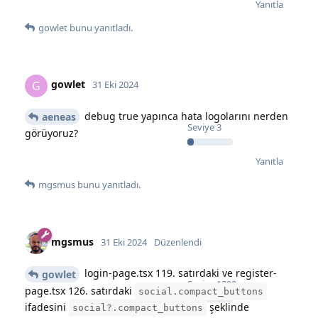
Yanıtla
gowlet
bunu yanıtladı.
gowlet
G
31 Eki 2024
debug true yapınca hata logolarını nerden
aeneas
Seviye
3
görüyoruz?
Yanıtla
mgsmus
bunu yanıtladı.
mgsmus
31 Eki 2024
Düzenlendi
login-page.tsx 119. satırdaki ve register-
gowlet
Seviye
1390
page.tsx 126. satırdaki
social.compact_buttons
ifadesini
şeklinde
social?.compact_buttons