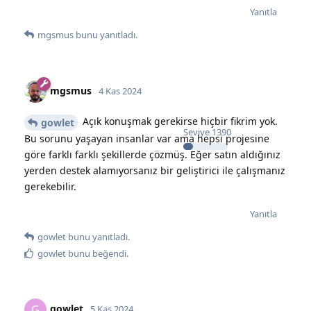
Yanıtla
mgsmus
bunu yanıtladı.
mgsmus
4 Kas 2024
Açık konuşmak gerekirse hiçbir fikrim yok.
gowlet
Seviye
1390
Bu sorunu yaşayan insanlar var ama hepsi projesine
göre farklı farklı şekillerde çözmüş. Eğer satın aldığınız
yerden destek alamıyorsanız bir geliştirici ile çalışmanız
gerekebilir.
Yanıtla
gowlet
bunu yanıtladı.
gowlet
bunu beğendi
.
gowlet
G
5 Kas 2024