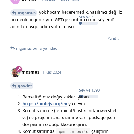
yok hocam beceremedik. Yazılımcı değiliz
mgsmus
Seviye
3
bu denli bilgimiz yok. GPT’ge sordum onun söylediği
adımları uyguladım yok olmuyor.
Yanıtla
mgsmus
bunu yanıtladı.
mgsmus
1 Kas 2024
gowlet
Seviye
1390
Bahsettiğimiz değişiklikleri yapın.
https://nodejs.org/en
yükleyin.
Komut satırı ile (terminal/bash/cmd/powershell
vs) ile projenin ana dizinine yani package.json
dosyasının olduğu klasöre girin.
Komut satırında
çalıştırın.
npm run build