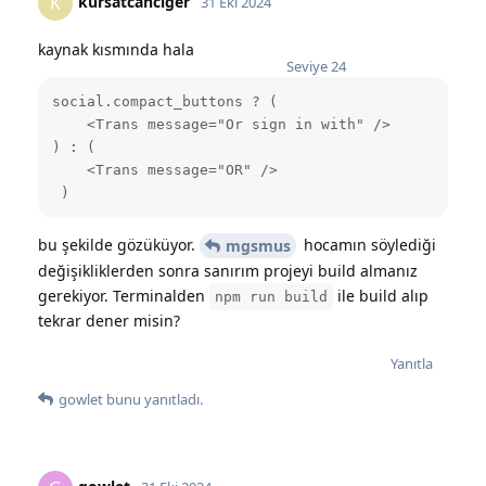
kursatcanciger
K
31 Eki 2024
kaynak kısmında hala
Seviye
24
social.compact_buttons ? (

    <Trans message="Or sign in with" />

) : (

    <Trans message="OR" />

 )
bu şekilde gözüküyor.
hocamın söylediği
mgsmus
değişikliklerden sonra sanırım projeyi build almanız
gerekiyor. Terminalden
ile build alıp
npm run build
tekrar dener misin?
Yanıtla
gowlet
bunu yanıtladı.