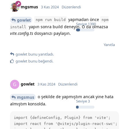
mgsmus
3 Kas 2024
Düzenlendi
yapmadan önce
gowlet
npm run build
npm
Seviye
1390
yapın sonra build deneyin. O da olmazsa
install
vite.config.ts
dosyanızı paylaşın.
Yanıtla
gowlet
bunu yanıtladı.
gowlet
bunu beğendi
.
gowlet
G
3 Kas 2024
Düzenlendi
o şekilde de yapmıştım ancak yine hata
mgsmus
Seviye
3
almıştım konsolda.
import {defineConfig, Plugin} from 'vite';

import react from '@vitejs/plugin-react-swc';
