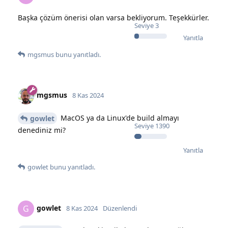
Başka çözüm önerisi olan varsa bekliyorum. Teşekkürler.
Seviye
3
Yanıtla
mgsmus
bunu yanıtladı.
mgsmus
8 Kas 2024
MacOS ya da Linux'de build almayı
gowlet
Seviye
1390
denediniz mi?
Yanıtla
gowlet
bunu yanıtladı.
gowlet
G
8 Kas 2024
Düzenlendi