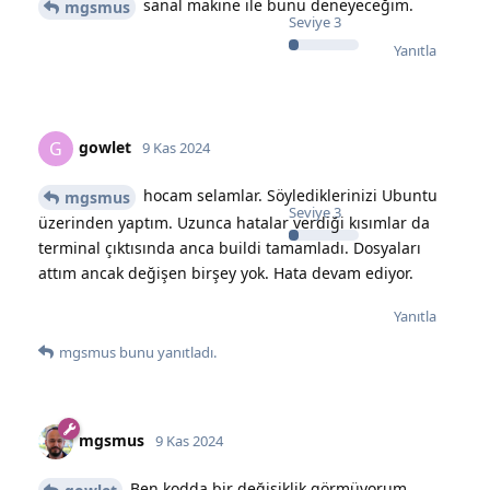
sanal makine ile bunu deneyeceğim.
mgsmus
Seviye
3
Yanıtla
gowlet
G
9 Kas 2024
hocam selamlar. Söylediklerinizi Ubuntu
mgsmus
Seviye
3
üzerinden yaptım. Uzunca hatalar verdiği kısımlar da
terminal çıktısında anca buildi tamamladı. Dosyaları
attım ancak değişen birşey yok. Hata devam ediyor.
Yanıtla
mgsmus
bunu yanıtladı.
mgsmus
9 Kas 2024
Ben kodda bir değişiklik görmüyorum.