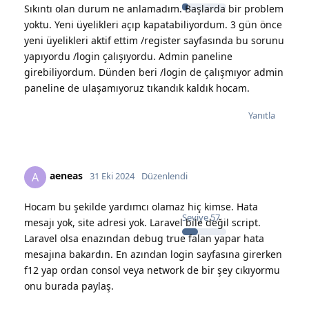
Sıkıntı olan durum ne anlamadım. Başlarda bir problem
yoktu. Yeni üyelikleri açıp kapatabiliyordum. 3 gün önce
yeni üyelikleri aktif ettim /register sayfasında bu sorunu
yapıyordu /login çalışıyordu. Admin paneline
girebiliyordum. Dünden beri /login de çalışmıyor admin
paneline de ulaşamıyoruz tıkandık kaldık hocam.
Yanıtla
aeneas
A
31 Eki 2024
Düzenlendi
Hocam bu şekilde yardımcı olamaz hiç kimse. Hata
Seviye
57
mesajı yok, site adresi yok. Laravel bile değil script.
Laravel olsa enazından debug true falan yapar hata
mesajına bakardın. En azından login sayfasına girerken
f12 yap ordan consol veya network de bir şey cıkıyormu
onu burada paylaş.