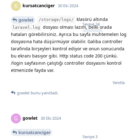
kursatcanciger
K
30 Eki 2024
klasörü altında
gowlet
/storage/logs/
Seviye
24
dosyası olması lazım, belki orada
laravel.log
hataları görebilirsiniz. Ayrıca bu sayfa muhtemelen log
dosyasına hata düşürmüyor olabilir. Galiba controller
tarafında birşeyleri kontrol ediyor ve onun sonucunda
bu ekranı basıyor gibi. Http status code 200 çünkü.
/login sayfasının çalıştığı controller dosyasını kontrol
etmenizde fayda var.
Yanıtla
gowlet
bunu yanıtladı.
gowlet
G
30 Eki 2024
kursatcanciger
Seviye
3