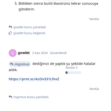
Bittikten sonra build klasörünü tekrar sunucuya
gönderin.
Yanıtla
gowlet
bunu yanıtladı.
gowlet
bunu beğendi
.
gowlet
G
2 Kas 2024
Düzenlendi
dediğinizi de yaptık şu şekilde hatalar
mgsmus
Seviye
3
aldık.
https://prnt.sc/AzOv331LfvvZ
Yanıtla
mgsmus
bunu yanıtladı.