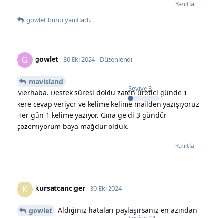
Yanıtla
gowlet
bunu yanıtladı.
gowlet
G
30 Eki 2024
Düzenlendi
mavisland
Seviye
3
Merhaba. Destek süresi doldu zaten üretici günde 1
kere cevap veriyor ve kelime kelime mailden yazışıyoruz.
Her gün 1 kelime yazıyor. Gına geldi 3 gündür
çözemiyorum baya mağdur olduk.
Yanıtla
kursatcanciger
K
30 Eki 2024
Aldığınız hataları paylaşırsanız en azından
gowlet
Seviye
24