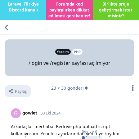
Laravel Türkiye
Forumda kod
Birlikte proje
Discord Kanalı
paylaşılırken dikkat
geliştirmek ister
edilmesi gerekenler!
misiniz?
Yardım
PHP
/login ve /register sayfası açılmıyor
23
<
30
gönderi
Paylaş
gowlet
G
30 Eki 2024
Arkadaşlar merhaba. Bedrive php upload script
Seviye
3
kullanıyorum. Yönetici ayarlarından yeni üye kaydını