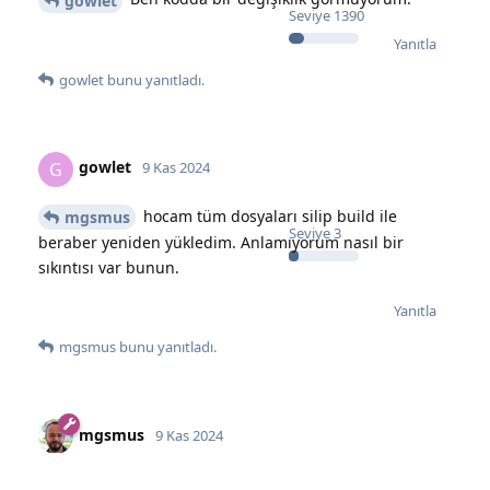
gowlet
Seviye
1390
Yanıtla
gowlet
bunu yanıtladı.
gowlet
G
9 Kas 2024
hocam tüm dosyaları silip build ile
mgsmus
Seviye
3
beraber yeniden yükledim. Anlamıyorum nasıl bir
sıkıntısı var bunun.
Yanıtla
mgsmus
bunu yanıtladı.
mgsmus
9 Kas 2024
Şu an düzelmiş.
gowlet