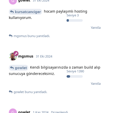
gowlet
G
31 Eki 2024
hocam paylaşımlı hosting
kursatcanciger
Seviye
3
kullanıyorum.
Yanıtla
mgsmus
bunu yanıtladı.
mgsmus
31 Eki 2024
Kendi bilgisayarınızda o zaman build alıp
gowlet
Seviye
1390
sunucuya göndereceksiniz.
Yanıtla
gowlet
bunu yanıtladı.
gowlet
G
1 Kas 2024
Düzenlendi