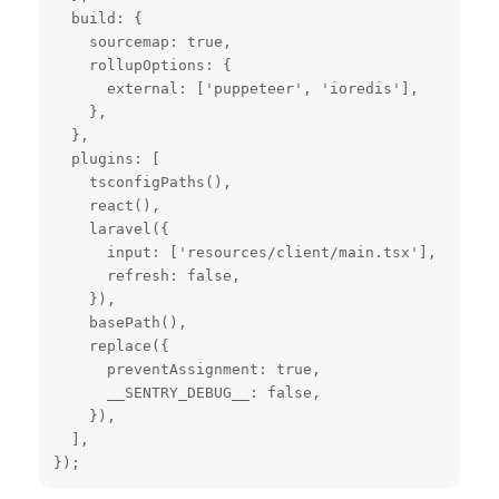
  build: {

    sourcemap: true,

    rollupOptions: {

      external: ['puppeteer', 'ioredis'],

    },

  },

  plugins: [

    tsconfigPaths(),

    react(),

    laravel({

      input: ['resources/client/main.tsx'],

      refresh: false,

    }),

    basePath(),

    replace({

      preventAssignment: true,

      __SENTRY_DEBUG__: false,

    }),

  ],

});