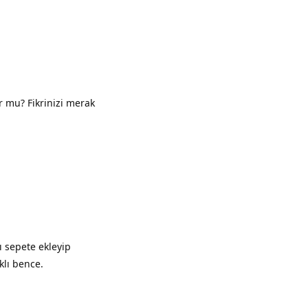
Yanıtla
 mu? Fikrinizi merak
Yanıtla
 sepete ekleyip
klı bence.
Yanıtla