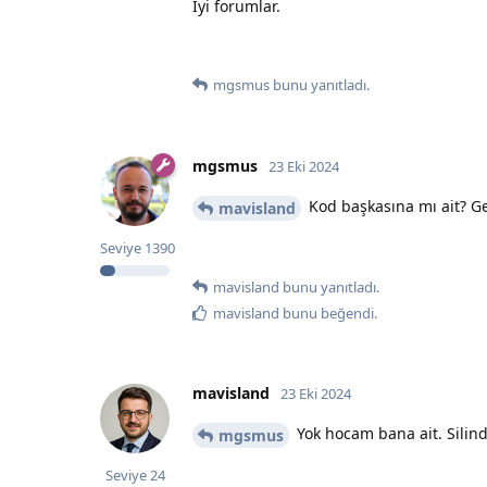
İyi forumlar.
mgsmus
bunu yanıtladı.
mgsmus
23 Eki 2024
Kod başkasına mı ait? Gen
mavisland
Seviye
1390
mavisland
bunu yanıtladı.
mavisland
bunu beğendi
.
mavisland
23 Eki 2024
Yok hocam bana ait. Silin
mgsmus
Seviye
24