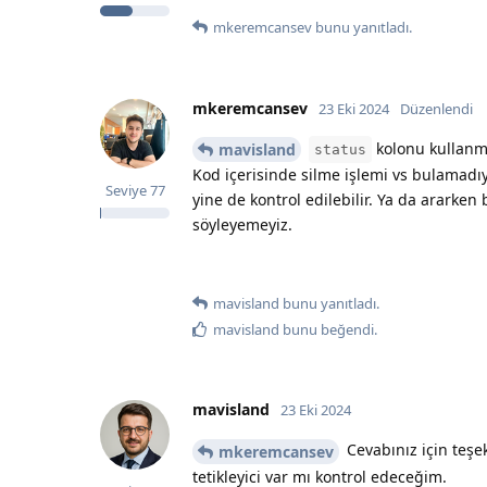
mkeremcansev
bunu yanıtladı.
mkeremcansev
23 Eki 2024
Düzenlendi
kolonu kullanma
mavisland
status
Kod içerisinde silme işlemi vs bulamadıy
Seviye
77
yine de kontrol edilebilir. Ya da ararke
söyleyemeyiz.
mavisland
bunu yanıtladı.
mavisland
bunu beğendi
.
mavisland
23 Eki 2024
Cevabınız için teşe
mkeremcansev
tetikleyici var mı kontrol edeceğim.