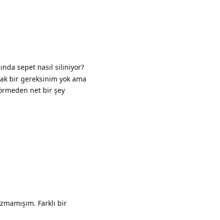
nda sepet nasıl siliniyor?
arak bir gereksinim yok ama
görmeden net bir şey
Yanıtla
azmamışım. Farklı bir