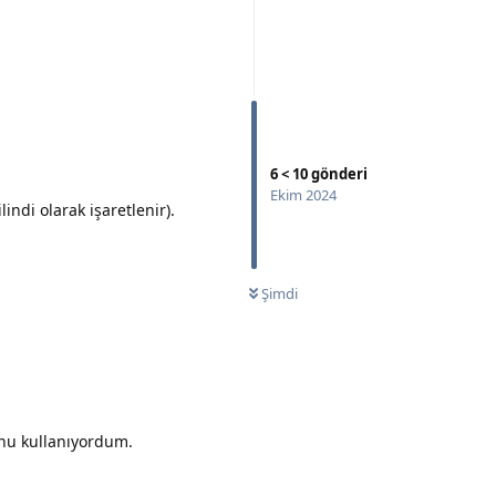
Yanıtla
6
<
10
gönderi
Ekim 2024
ndi olarak işaretlenir).
Yanıtla
Şimdi
unu kullanıyordum.
Yanıtla