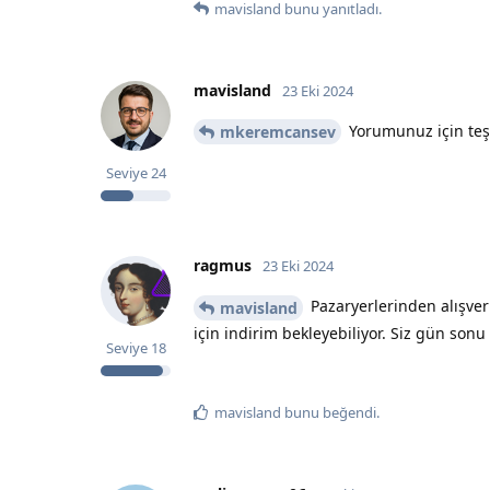
mavisland
bunu yanıtladı.
mavisland
23 Eki 2024
Yorumunuz için teşe
mkeremcansev
Seviye
24
ragmus
23 Eki 2024
Pazaryerlerinden alışveri
mavisland
için indirim bekleyebiliyor. Siz gün son
Seviye
18
mavisland
bunu beğendi
.