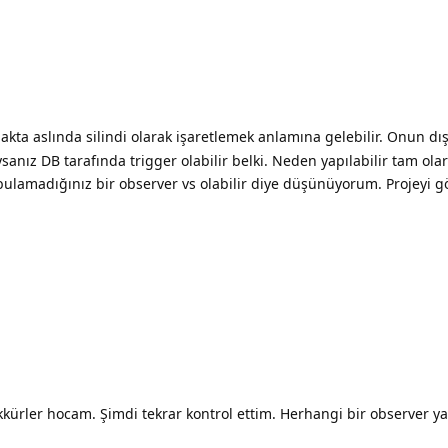
kta aslında silindi olarak işaretlemek anlamına gelebilir. Onun dışı
sanız DB tarafında trigger olabilir belki. Neden yapılabilir tam ol
n bulamadığınız bir observer vs olabilir diye düşünüyorum. Projeyi 
kkürler hocam. Şimdi tekrar kontrol ettim. Herhangi bir observer y