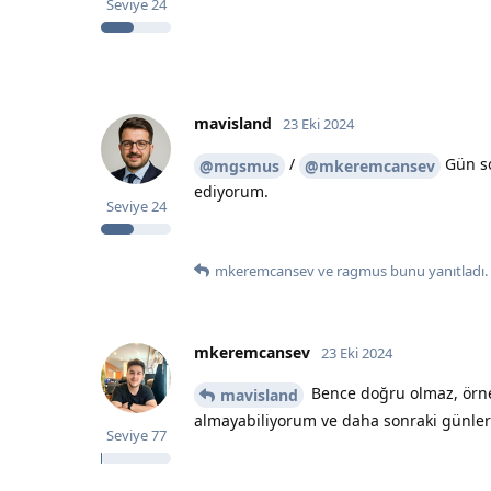
Seviye
24
mavisland
23 Eki 2024
/
Gün so
@mgsmus
@mkeremcansev
ediyorum.
Seviye
24
mkeremcansev
ve
ragmus
bunu yanıtladı.
mkeremcansev
23 Eki 2024
Bence doğru olmaz, örnek
mavisland
almayabiliyorum ve daha sonraki günlerd
Seviye
77