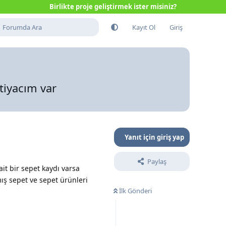
Birlikte proje geliştirmek ister misiniz?
Kayıt Ol
Giriş
tiyacım var
Yanıt için giriş yap
Paylaş
it bir sepet kaydı varsa
ş sepet ve sepet ürünleri
İlk Gönderi