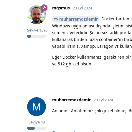
mgsmus
23 Eyl 2024
Docker bir tane 
muharremozdemir
Windows uygulaması dışında işletim sist
Seviye
1390
silmeniz yeterlidir. Şu an siz farklı por
kullanarak birden fazla container'ın birb
yapabilirsiniz. Xampp, Laragon vs kulla
Eğer Docker kullanmanızı gerektiren bir 
ve 512 gb ssd olsun.
muharremozdemir
23 Eyl 2024
Anladım. Anlatımınız çok güzel olmuş. 6
Seviye
48