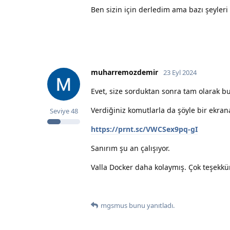
Ben sizin için derledim ama bazı şeyleri
muharremozdemir
23 Eyl 2024
Evet, size sorduktan sonra tam olarak
Verdiğiniz komutlarla da şöyle bir ekran
Seviye
48
https://prnt.sc/VWCSex9pq-gI
Sanırım şu an çalışıyor.
Valla Docker daha kolaymış. Çok teşekk
mgsmus
bunu yanıtladı.