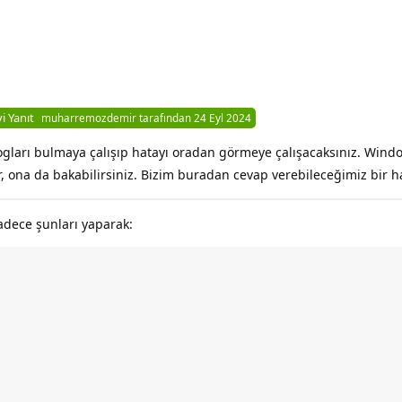
yi Yanıt
muharremozdemir
tarafından
24 Eyl 2024
ogları bulmaya çalışıp hatayı oradan görmeye çalışacaksınız. Wind
ar, ona da bakabilirsiniz. Bizim buradan cevap verebileceğimiz bir h
adece şunları yaparak: