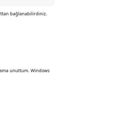
tan bağlanabilirdiniz.
Yanıtla
ım ama unuttum. Windows
Yanıtla