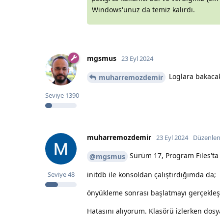
Windows'unuz da temiz kalırdı.
mgsmus
23 Eyl 2024
Loglara bakacaks
muharremozdemir
Seviye
1390
muharremozdemir
23 Eyl 2024
Düzenlen
Sürüm 17, Program Files'ta i
@mgsmus
initdb ile konsoldan çalıştırdığımda da;
Seviye
48
önyükleme sonrası başlatmayı gerçekleşt
Hatasını alıyorum. Klasörü izlerken dosya