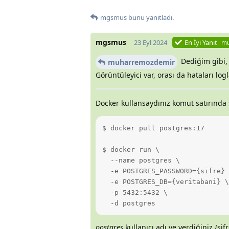
mgsmus
bunu yanıtladı.
mgsmus
23 Eyl 2024
En İyi Yanıt
mu
Dediğim gibi, 
muharremozdemir
Görüntüleyici var, orası da hataları lo
Docker kullansaydınız komut satırında
$ docker pull postgres:17

$ docker run \

  --name postgres \

  -e POSTGRES_PASSWORD={sifre} \
  -e POSTGRES_DB={veritabani} \

  -p 5432:5432 \

  -d postgres
postgres
kullanıcı adı ve verdiğiniz {sifr