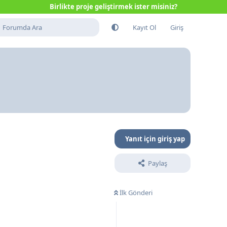
Birlikte proje geliştirmek ister misiniz?
Kayıt Ol
Giriş
Yanıt için giriş yap
Paylaş
İlk Gönderi