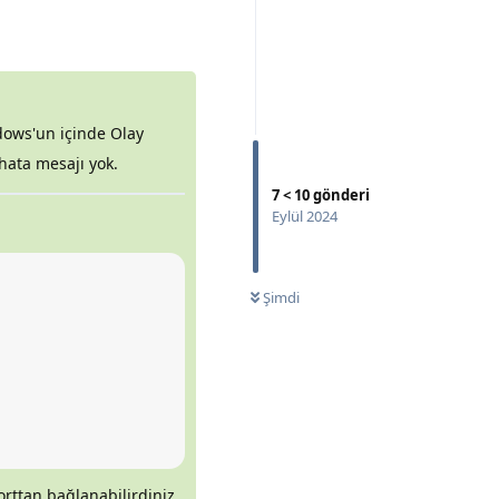
Yanıtla
dows'un içinde Olay
 hata mesajı yok.
7
<
10
gönderi
Eylül 2024
Şimdi
rttan bağlanabilirdiniz.