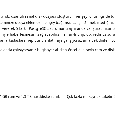
.vhdx uzantılı sanal disk dosyası oluşturur, her şeyi onun içinde tu
eminize dosya eklemez, her şey bağımsız çalışır. Silmek istediğin
tlar vererek 5 farklı PostgreSQL sürümünü aynı anda çalıştırabilirsi
iriyle haberleşmesini sağlayabilirsiniz, farklı php, db, redis vs s
nan arkadaşlara hep bunu anlatmaya çalışıyoruz ama pek dinlemiyo
alanda çalışıyorsanız bilgisayar alırken önceliği sırayla ram ve dis
4 GB ram ve 1.3 TB harddiske sahibim. Çok fazla mı kaynak tüketir