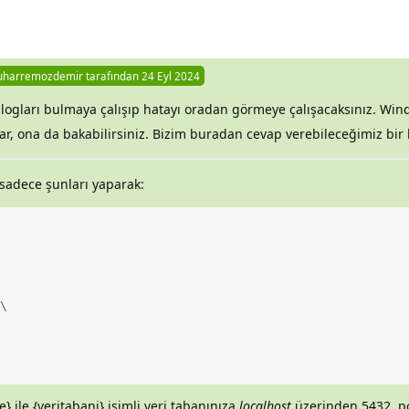
harremozdemir
tarafından
24 Eyl 2024
logları bulmaya çalışıp hatayı oradan görmeye çalışacaksınız. Win
glar, ona da bakabilirsiniz. Bizim buradan cevap verebileceğimiz bir
 sadece şunları yaparak:


e} ile {veritabani} isimli veri tabanınıza
localhost
üzerinden 5432. po