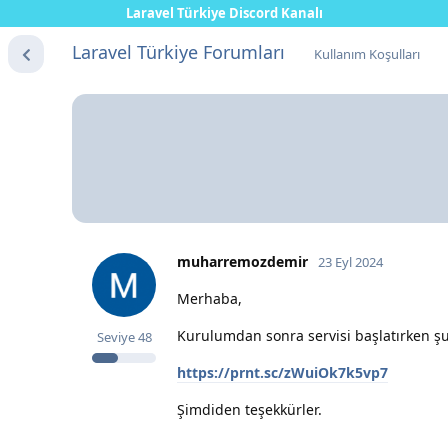
Laravel Türkiye Discord Kanalı
Laravel Türkiye Forumları
Kullanım Koşulları
muharremozdemir
23 Eyl 2024
Merhaba,
Kurulumdan sonra servisi başlatırken ş
Seviye
48
https://prnt.sc/zWuiOk7k5vp7
Şimdiden teşekkürler.