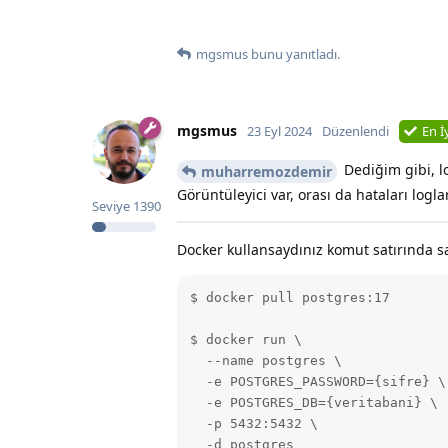
mgsmus
bunu yanıtladı.
mgsmus
23 Eyl 2024
Düzenlendi
En İ
Dediğim gibi, l
muharremozdemir
Görüntüleyici var, orası da hataları logl
Seviye
1390
Docker kullansaydınız komut satırında s
$ docker pull postgres:17

$ docker run \

  --name postgres \

  -e POSTGRES_PASSWORD={sifre} \

  -e POSTGRES_DB={veritabani} \

  -p 5432:5432 \

  -d postgres