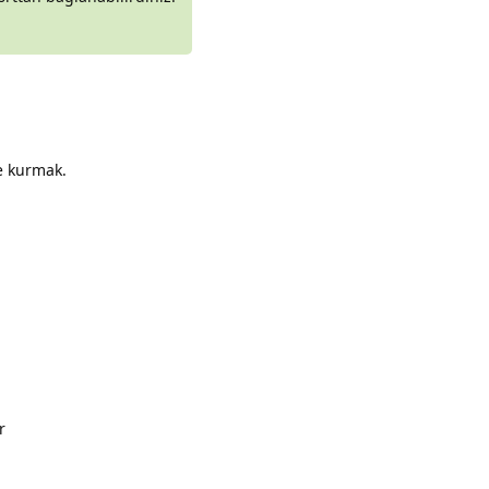
le kurmak.
Yanıtla
r