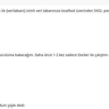
} ile {veritabani} isimli veri tabanınıza
localhost
üzerinden 5432. port
e kuruluma bakacağım. Daha önce 1-2 kez sadece Docker ile çalışt
dum şöyle dedi: