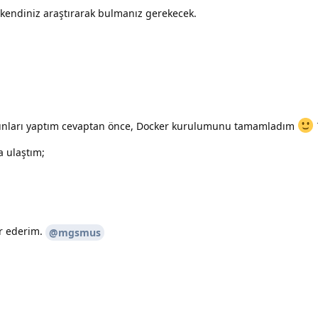
 kendiniz araştırarak bulmanız gerekecek.
 bunları yaptım cevaptan önce, Docker kurulumunu tamamladım
a ulaştım;
ür ederim.
@mgsmus