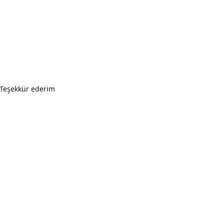
Yanıtla
Teşekkür ederim
Yanıtla