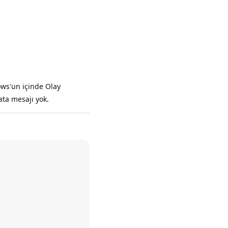
Yanıtla
ows'un içinde Olay
ata mesajı yok.