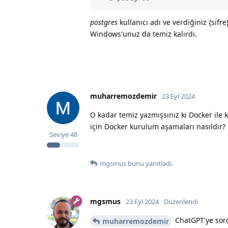
postgres
kullanıcı adı ve verdiğiniz {sifre
Windows'unuz da temiz kalırdı.
muharremozdemir
23 Eyl 2024
O kadar temiz yazmışsınız ki Docker il
için Docker kurulum aşamaları nasıldır?
Seviye
48
mgsmus
bunu yanıtladı.
mgsmus
23 Eyl 2024
Düzenlendi
ChatGPT'ye sor
muharremozdemir