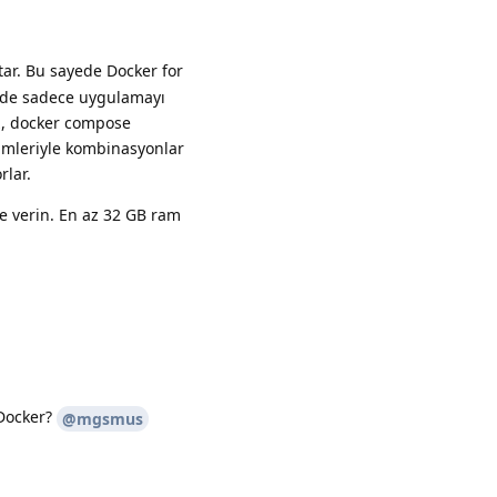
tar. Bu sayede Docker for
izde sadece uygulamayı
niz, docker compose
ürümleriyle kombinasyonlar
rlar.
ke verin. En az 32 GB ram
Yanıtla
 Docker?
@mgsmus
Yanıtla