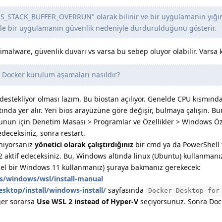
S_STACK_BUFFER_OVERRUN" olarak bilinir ve bir uygulamanın yığın
likle bir uygulamanın güvenlik nedeniyle durdurulduğunu gösterir.
timalware, güvenlik duvarı vs varsa bu sebep oluyor olabilir. Varsa 
Docker kurulum aşamaları nasıldır?
destekliyor olması lazım. Bu biostan açılıyor. Genelde CPU kısmında 
tında yer alır. Yeri bios arayüzüne göre değişir, bulmaya çalışın. B
unun için Denetim Masası > Programlar ve Özellikler > Windows Öze
edeceksiniz, sonra restart.
nıyorsanız
yönetici olarak çalıştırdığınız
bir cmd ya da PowerShell
aktif edeceksiniz. Bu, Windows altında linux (Ubuntu) kullanmanızı
cel bir Windows 11 kullanmanız) şuraya bakmanız gerekecek:
us/windows/wsl/install-manual
sktop/install/windows-install/
sayfasında
Docker Desktop for
ğer sorarsa
Use WSL 2 instead of Hyper-V
seçiyorsunuz. Sonra Doc