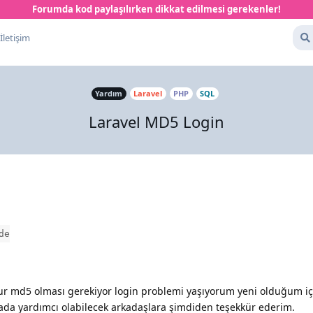
Forumda kod paylaşılırken dikkat edilmesi gerekenler!
İletişim
Yardım
Laravel
PHP
SQL
Laravel MD5 Login
de
r md5 olması gerekiyor login problemi yaşıyorum yeni olduğum i
 yada yardımcı olabilecek arkadaşlara şimdiden teşekkür ederim.