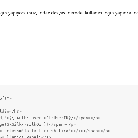
ogin yapıyorsunuz, index dosyası nerede, kullanıcı login yapınca in
ft">

din</h3>

d;">{{ Auth::user->StrUserID}}</span></p>

getSkSilk->silkOwn}}</span></p>

<i class="fa fa-turkish-lira"></i></span></p>

>Kullanıcı Paneli</a>
