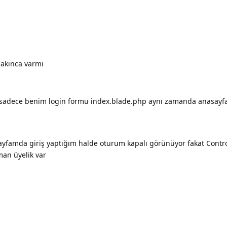
akınca varmı
n sadece benim login formu index.blade.php aynı zamanda anasayf
x sayfamda giriş yaptığım halde oturum kapalı görünüyor fakat Cont
man üyelik var