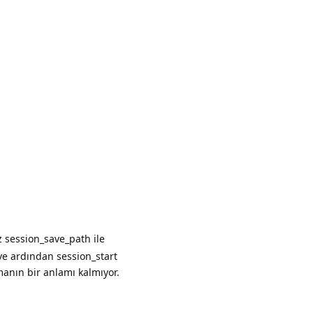
Yanıtla
z session_save_path ile
ve ardından session_start
anın bir anlamı kalmıyor.
Yanıtla