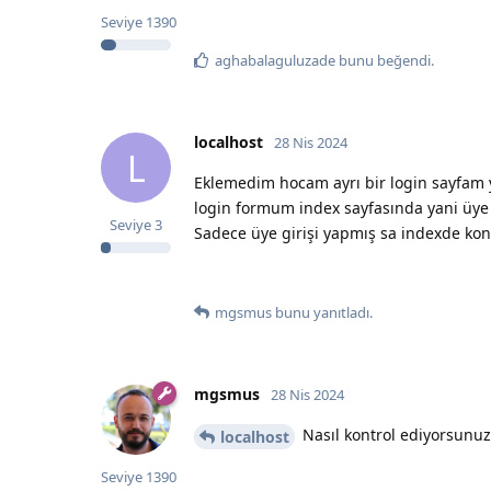
Seviye
1390
aghabalaguluzade
bunu beğendi
.
localhost
28 Nis 2024
L
Eklemedim hocam ayrı bir login sayfam 
login formum index sayfasında yani üye 
Seviye
3
Sadece üye girişi yapmış sa indexde kontr
mgsmus
bunu yanıtladı.
mgsmus
28 Nis 2024
Nasıl kontrol ediyorsunuz
localhost
Seviye
1390