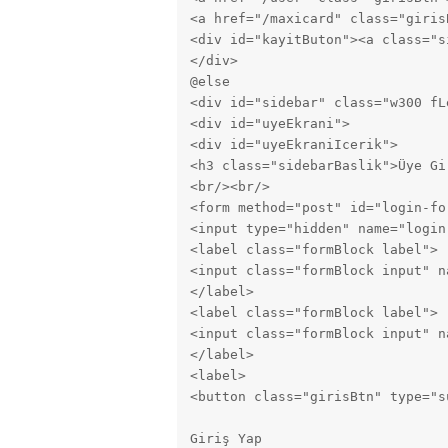
<a href="/maxicard" class="giris
<div id="kayitButon"><a class="s
</div>

@else

<div id="sidebar" class="w300 fLe
<div id="uyeEkrani">

<div id="uyeEkraniIcerik">

<h3 class="sidebarBaslik">Üye Gir
<br/><br/>

<form method="post" id="login-for
<input type="hidden" name="login"
<label class="formBlock label">

<input class="formBlock input" n
</label>

<label class="formBlock label">

<input class="formBlock input" n
</label>

<label>

<button class="girisBtn" type="su
Giriş Yap
