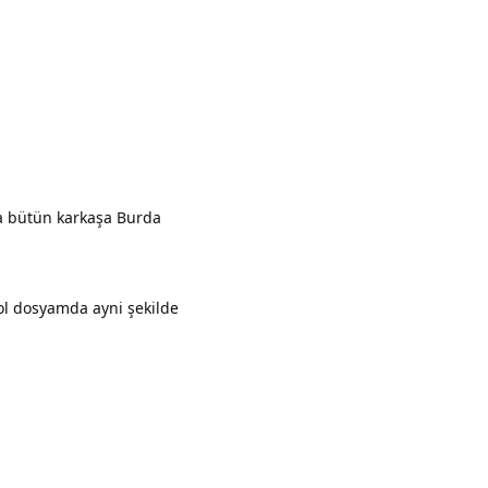
a bütün karkaşa Burda
rol dosyamda ayni şekilde
Yanıtla