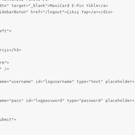
Btn" target="_blank">MaxiCard E-Pin Yükle</a>

idebarButon" href="/logout">Çıkış Yap</a></div>

ft">

işi</h3>

m">

 />

ame="username" id="logusername" type="text" placeholder="
ame="pass" id="logpassword" type="password" placeholder="
bmit">
