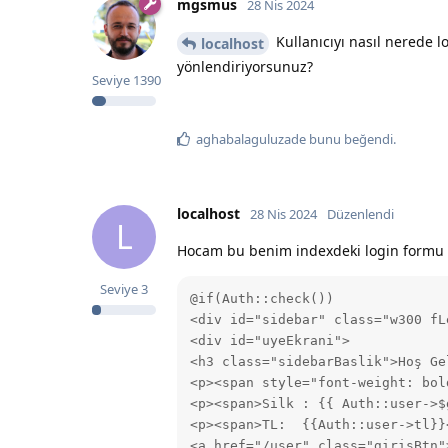
mgsmus
28 Nis 2024
Kullanıcıyı nasıl nerede l
localhost
yönlendiriyorsunuz?
Seviye
1390
aghabalaguluzade
bunu beğendi
.
localhost
28 Nis 2024
Düzenlendi
L
Hocam bu benim indexdeki login formu
Seviye
3
@if(Auth::check())

<div id="sidebar" class="w300 fLe
<div id="uyeEkrani">

<h3 class="sidebarBaslik">Hoş Gel
<p><span style="font-weight: bol
<p><span>Silk : {{ Auth::user->$
<p><span>TL:  {{Auth::user->tl}}
<a href="/user" class="girisBtn"