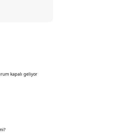
Yanıtla
rum kapalı geliyor
Yanıtla
mi?