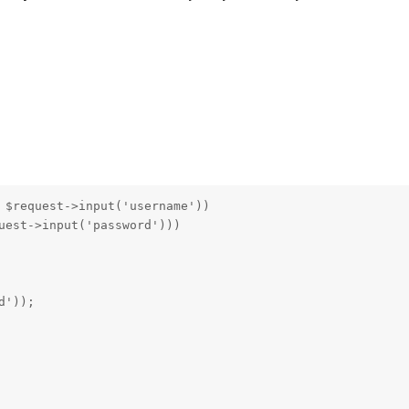
 $request->input('username'))

uest->input('password')))

'));
