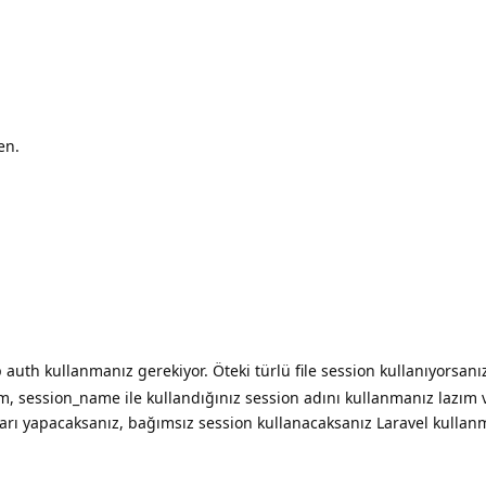
en.
uth kullanmanız gerekiyor. Öteki türlü file session kullanıyorsanı
m, session_name ile kullandığınız session adını kullanmanız lazım 
arı yapacaksanız, bağımsız session kullanacaksanız Laravel kullanm