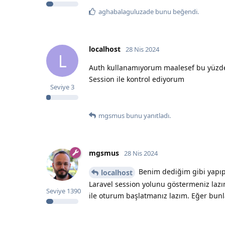
aghabalaguluzade
bunu beğendi
.
localhost
28 Nis 2024
L
Auth kullanamıyorum maalesef bu yüzd
Session ile kontrol ediyorum
Seviye
3
mgsmus
bunu yanıtladı.
mgsmus
28 Nis 2024
Benim dediğim gibi yapıp a
localhost
Laravel session yolunu göstermeniz lazı
Seviye
1390
ile oturum başlatmanız lazım. Eğer bunl