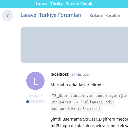
Laravel Türkiye Discord Kanalı
Laravel Türkiye Forumları
Kullanım Koşulları
localhost
27 Nis 2024
L
Merhaba arkadaşlar elimde
Seviye
3
TB_User tablom var bunun içeriğin
StrUserID => "Kullanıcı Adi"
password => md5(sifre)
Şimdi username StrUserID şifrem mecbu
md5 login ile alakalı örnek verebilecek