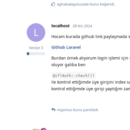
aghabalaguluzade
bunu beğendi
.
localhost
28 Nis 2024
L
Hocam burada github link paylaşmada s
Github Laravel
Seviye
3
Burdan örnek alıyorum login işlemi içi
oluyor galiba ben
@if(Auth::check())
ile kontrol ettiğimde üye girişini inde
kontrol ettiğimde üye girişi yaptığım za
mgsmus
bunu yanıtladı.