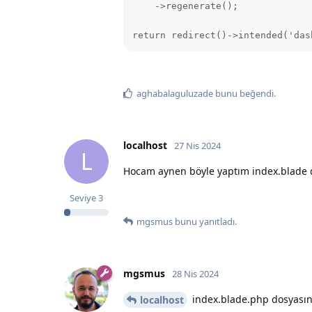
    ->regenerate();

return redirect()->intended('das
aghabalaguluzade
bunu beğendi
.
localhost
27 Nis 2024
L
Hocam aynen böyle yaptım index.blade d
Seviye
3
mgsmus
bunu yanıtladı.
mgsmus
28 Nis 2024
index.blade.php dosyasını
localhost