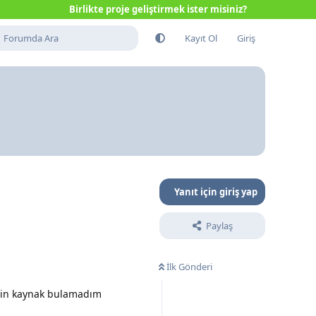
Birlikte proje geliştirmek ister misiniz?
Kayıt Ol
Giriş
Yanıt için giriş yap
Paylaş
İlk Gönderi
çin kaynak bulamadım