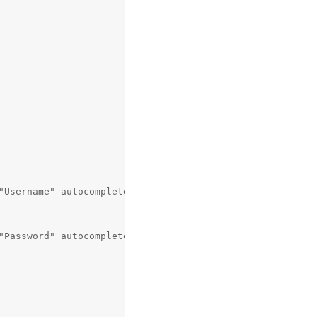
Username" autocomplete="off">

Password" autocomplete="off">
