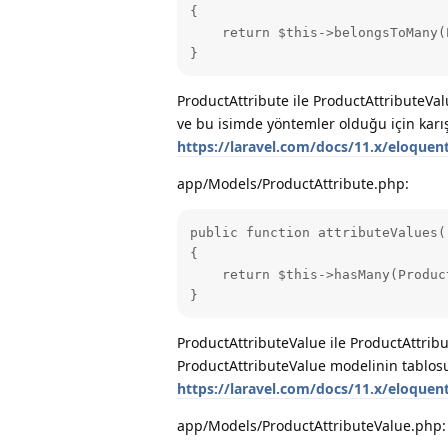
{

    return $this->belongsToMany(
}
ProductAttribute ile ProductAttributeVal
ve bu isimde yöntemler olduğu için karı
https://laravel.com/docs/11.x/eloquen
app/Models/ProductAttribute.php:
public function attributeValues()
{

    return $this->hasMany(Produc
}
ProductAttributeValue ile ProductAttribu
ProductAttributeValue modelinin tablos
https://laravel.com/docs/11.x/eloquent
app/Models/ProductAttributeValue.php: