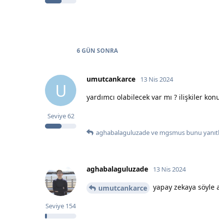
6 GÜN
SONRA
umutcankarce
13 Nis 2024
U
yardımcı olabilecek var mı ? ilişkiler ko
Seviye
62
aghabalaguluzade
ve
mgsmus
bunu yanıtl
aghabalaguluzade
13 Nis 2024
yapay zekaya söyle a
umutcankarce
Seviye
154