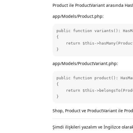
Product ile ProductVariant arasında HasM
app/Models/Product.php:
public function variants(): HasMa
{

    return $this->hasMany(Produc
}
app/Models/ProductVariant.php:
public function product(): HasMan
{

    return $this->belongsTo(Prod
}
Shop, Product ve ProductVariant ile Prod
Şimdi ilişkileri yazalım ve İngilizce ola