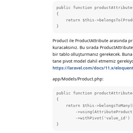
public function productAttribute(
{

    return $this->belongsTo(Prod
}
Product ile ProductAttribute arasında p
kuracaksınız. Bu sırada ProductAttribut
bir tablo olluşturmanız gerekecek. Buna 
tane pivot model dahil etmemiz gerekiyo
https://laravel.com/docs/11.x/eloquen
app/Models/Product.php:
public function productAttribute
{

    return $this->belongsToMany(
        ->using(AttributeProduct:
        ->withPivot('value_id')

}