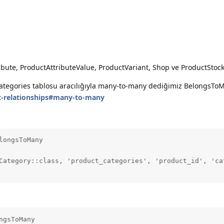
ibute, ProductAttributeValue, ProductVariant, Shop ve ProductStoc
ategories tablosu aracılığıyla many-to-many dediğimiz BelongsToMan
nt-relationships#many-to-many
ongsToMany

Category::class, 'product_categories', 'product_id', 'cat
gsToMany
