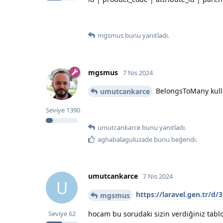
mgsmus
bunu yanıtladı.
mgsmus
7 Nis 2024
BelongsToMany kull
umutcankarce
Seviye
1390
umutcankarce
bunu yanıtladı.
aghabalaguluzade
bunu beğendi
.
umutcankarce
7 Nis 2024
U
https://laravel.gen.tr/d
mgsmus
hocam bu sorudaki sizin verdiğiniz tablol
Seviye
62