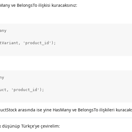
any ve BelongsTo ilişkisi kuracaksınız:
ny

tVariant, 'product_id');

y

uct, 'product_id');

uctStock arasında ise yine HasMany ve BelongsTo ilişkileri kuracaks
rak düşünüp Türkçe'ye çevirelim: