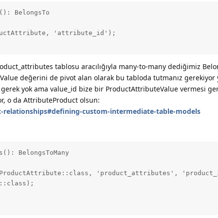
): BelongsTo

uctAttribute, 'attribute_id');

roduct_attributes tablosu aracılığıyla many-to-many dediğimiz Belo
eValue değerini de pivot alan olarak bu tabloda tutmanız gerekiyor 
gerek yok ama value_id bize bir ProductAttributeValue vermesi gerek
r, o da AttributeProduct olsun:
t-relationships#defining-custom-intermediate-table-models
s(): BelongsToMany

ProductAttribute::class, 'product_attributes', 'product_i
:class);
