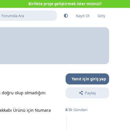
Birlikte proje geliştirmek ister misiniz?
Kayıt Ol
Giriş
Yanıt için giriş yap
in doğru olup olmadığını
Paylaş
İlk Gönderi
Ayakkabı Ürünü için Numara