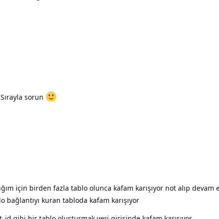
Sırayla sorun
ğım için birden fazla tablo olunca kafam karışıyor not alıp devam
blo bağlantıyı kuran tabloda kafam karışıyor
_id gibi bir tablo oluşturmak veri girişinde kafam karışıyor