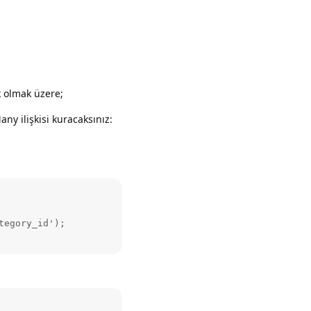
k olmak üzere;
y ilişkisi kuracaksınız:
egory_id');
