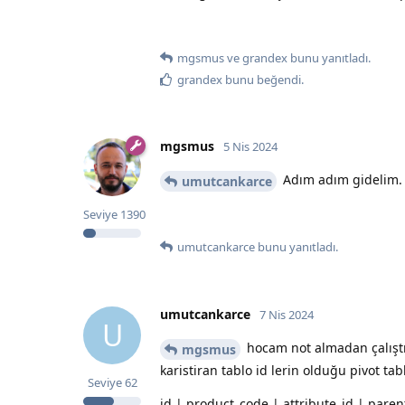
mgsmus
ve
grandex
bunu yanıtladı.
grandex
bunu beğendi
.
mgsmus
5 Nis 2024
Adım adım gidelim. 
umutcankarce
Seviye
1390
umutcankarce
bunu yanıtladı.
umutcankarce
7 Nis 2024
U
hocam not almadan çalıştı
mgsmus
karistiran tablo id lerin olduğu pivot ta
Seviye
62
id | product_code | attribute_id | parent