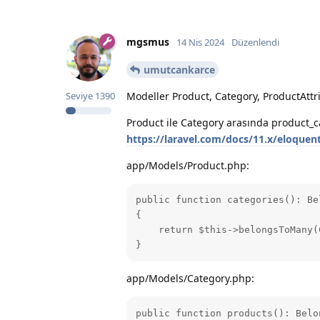
mgsmus
14 Nis 2024
Düzenlendi
umutcankarce
Modeller Product, Category, ProductAttr
Seviye
1390
Product ile Category arasında product_c
https://laravel.com/docs/11.x/eloque
app/Models/Product.php:
public function categories(): Bel
{

    return $this->belongsToMany(
}
app/Models/Category.php:
public function products(): Belon