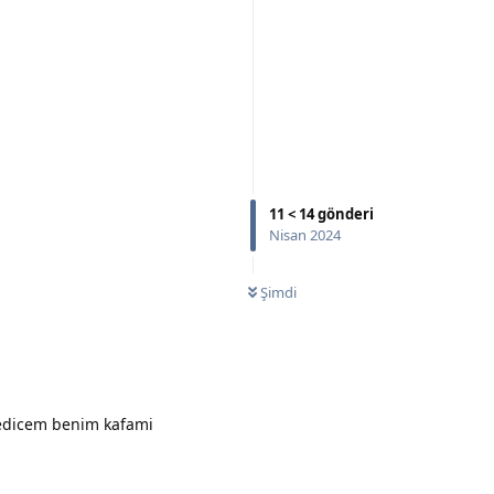
Yanıtla
11
<
14
gönderi
Nisan 2024
Yanıtla
Şimdi
 edicem benim kafami