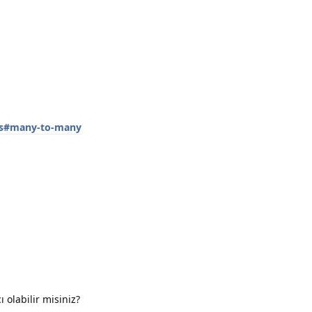
Yanıtla
ips#many-to-many
Yanıtla
 olabilir misiniz?