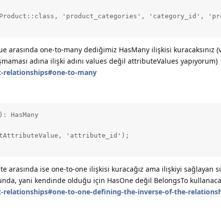
Product::class, 'product_categories', 'category_id', 'pro
ue arasında one-to-many dediğimiz HasMany ilişkisi kuracaksınız (v
şmaması adına ilişki adını values değil attributeValues yapıyorum)
t-relationships#one-to-many
: HasMany

tAttributeValue, 'attribute_id');

te arasında ise one-to-one ilişkisi kuracağız ama ilişkiyi sağlayan 
unda, yani kendinde olduğu için HasOne değil BelongsTo kullanaca
-relationships#one-to-one-defining-the-inverse-of-the-relations