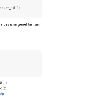
duct_id');

alues ismi genel bir isim
sütun
ğız:
hip