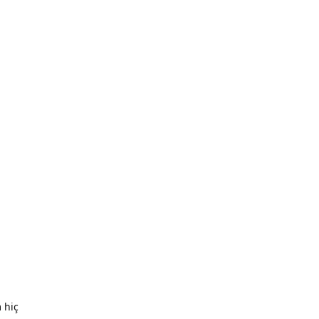
Yanıtla
Yanıtla
 hiç