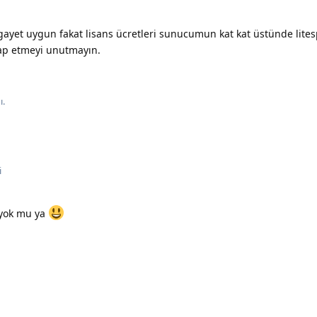
ayet uygun fakat lisans ücretleri sunucumun kat kat üstünde lites
ap etmeyi unutmayın.
ı.
i
 yok mu ya