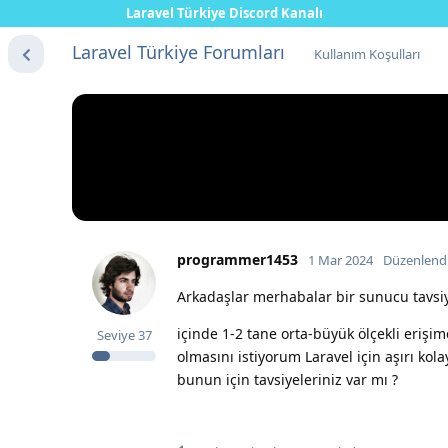
Laravel Türkiye Discord Kanalı
Laravel Türkiye Forumları
Kullanım Koşulları
programmer1453
1 Mar 2024
Düzenlend
Arkadaşlar merhabalar bir sunucu tavsiy
içinde 1-2 tane orta-büyük ölçekli eriş
Seviye
37
olmasını istiyorum Laravel için aşırı kol
bunun için tavsiyeleriniz var mı ?