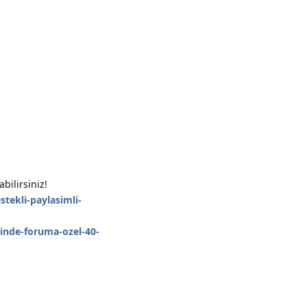
Yanıtla
bilirsiniz!
stekli-paylasimli-
rinde-foruma-ozel-40-