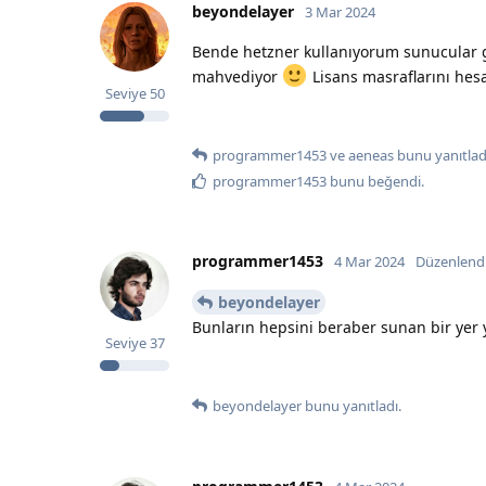
beyondelayer
3 Mar 2024
Bende hetzner kullanıyorum sunucular g
mahvediyor
Lisans masraflarını hes
Seviye
50
programmer1453
ve
aeneas
bunu yanıtlad
programmer1453
bunu beğendi
.
programmer1453
4 Mar 2024
Düzenlend
beyondelayer
Bunların hepsini beraber sunan bir yer
Seviye
37
beyondelayer
bunu yanıtladı.