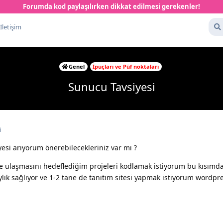
Forumda kod paylaşılırken dikkat edilmesi gerekenler!
İletişim
Genel
İpuçları ve Püf noktaları
Sunucu Tavsiyesi
i
esi arıyorum önerebilecekleriniz var mı ?
ime ulaşmasını hedeflediğim projeleri kodlamak istiyorum bu kısımd
aylık sağlıyor ve 1-2 tane de tanıtım sitesi yapmak istiyorum wordpr