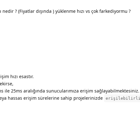
kı nedir ? (Fiyatlar dışında ) yüklenme hızı vs çok farkediyormu ?
şim hızı esastır.
kirse,
s ile 25ms aralığında sunucularımıza erişim sağlayabilmektesiniz.
veya hassas erişim sürelerine sahip projelerinizde
erişilebilirl