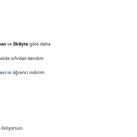
Yanıtla
ean
ve
İlkByte
göre daha
nelde sıfırdan kendim
avr.io
öğrenci indirim
Yanıtla
 biliyorsun.