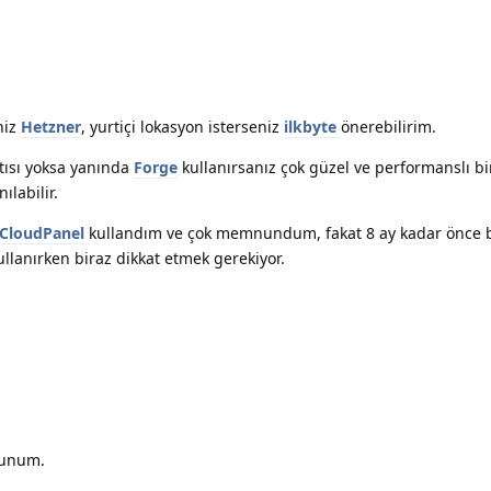
niz
Hetzner
, yurtiçi lokasyon isterseniz
ilkbyte
önerebilirim.
ntısı yoksa yanında
Forge
kullanırsanız çok güzel ve performanslı bir
ılabilir.
CloudPanel
kullandım ve çok memnundum, fakat 8 ay kadar önce
ullanırken biraz dikkat etmek gerekiyor.
nunum.