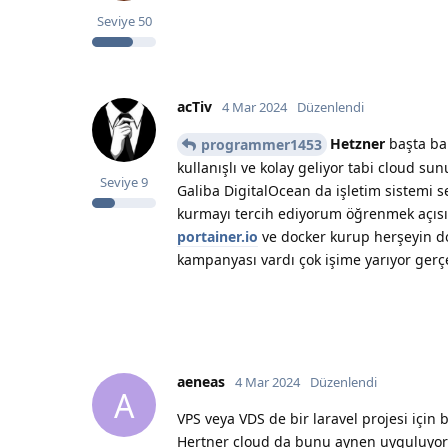
Seviye
50
acTiv
4 Mar 2024
Düzenlendi
Hetzner
başta ba
programmer1453
kullanışlı ve kolay geliyor tabi cloud su
Seviye
9
Galiba DigitalOcean da işletim sistemi 
kurmayı tercih ediyorum öğrenmek açıs
portainer.io
ve docker kurup herşeyin do
kampanyası vardı çok işime yarıyor gerç
aeneas
4 Mar 2024
Düzenlendi
A
VPS veya VDS de bir laravel projesi için 
Hertner cloud da bunu aynen uyguluyoru