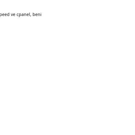
peed ve cpanel, beni
Yanıtla
Yanıtla