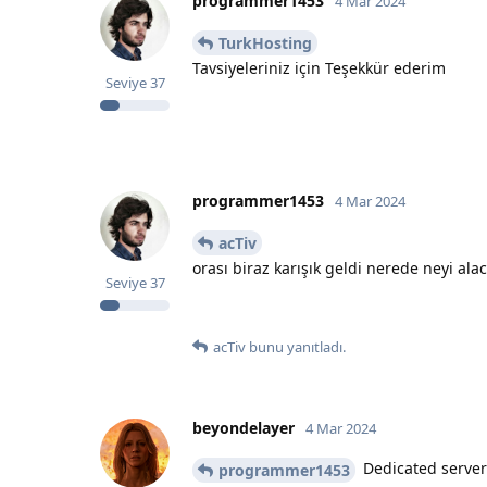
programmer1453
4 Mar 2024
TurkHosting
Tavsiyeleriniz için Teşekkür ederim
Seviye
37
programmer1453
4 Mar 2024
acTiv
orası biraz karışık geldi nerede neyi ala
Seviye
37
acTiv
bunu yanıtladı.
beyondelayer
4 Mar 2024
Dedicated server 
programmer1453