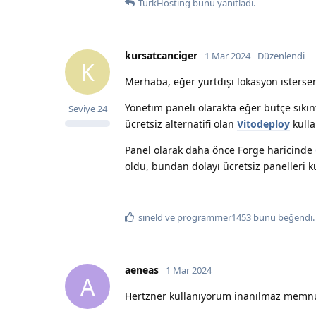
TurkHosting
bunu yanıtladı.
kursatcanciger
1 Mar 2024
Düzenlendi
K
Merhaba, eğer yurtdışı lokasyon isterse
Yönetim paneli olarakta eğer bütçe sıkı
Seviye
24
ücretsiz alternatifi olan
Vitodeploy
kullan
Panel olarak daha önce Forge haricinde
oldu, bundan dolayı ücretsiz panelleri k
sineld
ve
programmer1453
bunu beğendi
.
aeneas
1 Mar 2024
A
Hertzner kullanıyorum inanılmaz mem