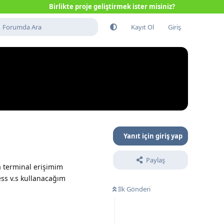
Birlikte proje geliştirmek ister misiniz?
Kayıt Ol
Giriş
Yanıt için giriş yap
Paylaş
a terminal erişimim
ess v.s kullanacağım
İlk Gönderi
Yanıtla