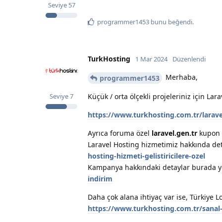
Seviye
57
programmer1453
bunu beğendi
.
TurkHosting
1 Mar 2024
Düzenlendi
Merhaba,
programmer1453
Küçük / orta ölçekli projeleriniz için Lar
Seviye
7
https://www.turkhosting.com.tr/larave
Ayrıca foruma özel
laravel.gen.tr
kupon k
Laravel Hosting hizmetimiz hakkında de
hosting-hizmeti-gelistiricilere-ozel
Kampanya hakkındaki detaylar burada y
indirim
Daha çok alana ihtiyaç var ise, Türkiye L
https://www.turkhosting.com.tr/sanal