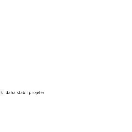
Yanıtla
daha stabil projeler
ik
Yanıtla