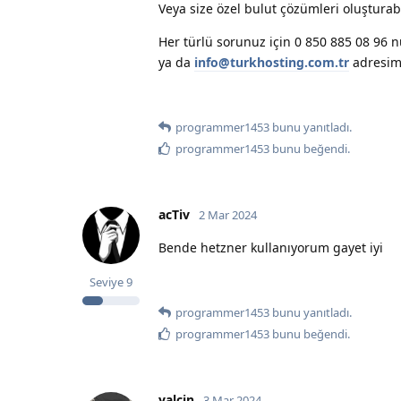
Veya size özel bulut çözümleri oluşturabi
Her türlü sorunuz için 0 850 885 08 96 
ya da
info@turkhosting.com.tr
adresimi
programmer1453
bunu yanıtladı.
programmer1453
bunu beğendi
.
acTiv
2 Mar 2024
Bende hetzner kullanıyorum gayet iyi
Seviye
9
programmer1453
bunu yanıtladı.
programmer1453
bunu beğendi
.
yalcin
3 Mar 2024