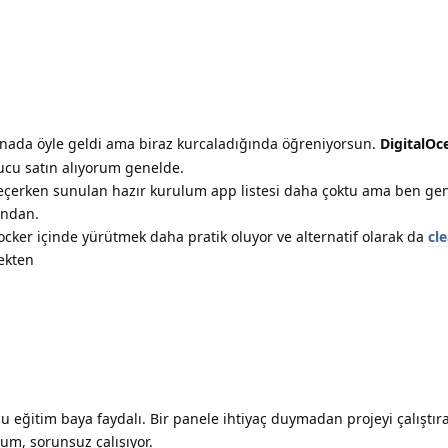
nada öyle geldi ama biraz kurcaladığında öğreniyorsun.
DigitalOc
nucu satın alıyorum genelde.
seçerken sunulan hazır kurulum app listesi daha çoktu ama ben ge
ından.
cker içinde yürütmek daha pratik oluyor ve alternatif olarak da
cle
ekten
bu eğitim baya faydalı. Bir panele ihtiyaç duymadan projeyi çalıştıra
m, sorunsuz çalışıyor.