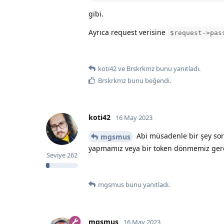
gibi.
Ayrıca request verisine
$request->pas
koti42
ve
Brskrkmz
bunu yanıtladı.
Brskrkmz
bunu beğendi
.
koti42
16 May 2023
Abi müsadenle bir şey sorm
mgsmus
yapmamız veya bir token dönmemiz gerekt
Seviye
262
mgsmus
bunu yanıtladı.
mgsmus
16 May 2023