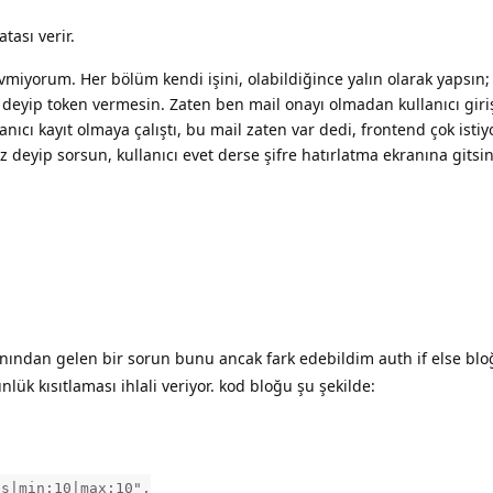
tası verir.
miyorum. Her bölüm kendi işini, olabildiğince yalın olarak yapsın;
ın deyip token vermesin. Zaten ben mail onayı olmadan kullanıcı gir
ıcı kayıt olmaya çalıştı, bu mail zaten var dedi, frontend çok istiy
 deyip sorsun, kullanıcı evet derse şifre hatırlatma ekranına gitsin
nından gelen bir sorun bunu ancak fark edebildim auth if else blo
ük kısıtlaması ihlali veriyor. kod bloğu şu şekilde:
es|min:10|max:10",