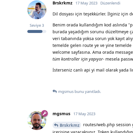
Brskrkmz
17 May 2023
Düzenlendi
Dil dosyası için teşekkürler. İlginiz için
Benim orada kullandığım kod aslında "
Seviye
3
burada yaşadığım sorunu düzeltmeye çalı
veri tabanında yoksa sorun yok kayıt a
temelde gelen route ye ve yine temelde 
welcome sayfasına. Ama orada message 
tüm kontroller için yapıyor-
mesela passwo
İsterseniz canlı api yi mail olarak yada
mgsmus
bunu yanıtladı.
mgsmus
17 May 2023
routes/web.php session ge
Brskrkmz
içerisine yazacaksınız. Token kullandığın