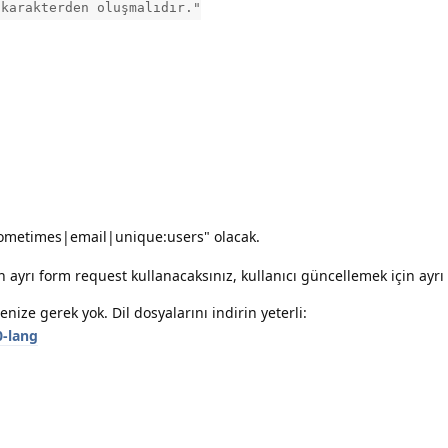
 karakterden oluşmalıdır."
ometimes|email|unique:users" olacak.
 ayrı form request kullanacaksınız, kullanıcı güncellemek için ayrı
nize gerek yok. Dil dosyalarını indirin yeterli:
0-lang