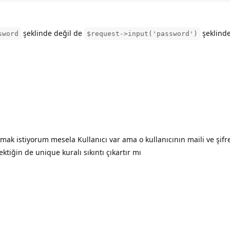
şeklinde değil de
şeklinde
sword
$request->input('password')
ak istiyorum mesela Kullanıcı var ama o kullanıcının maili ve şifr
iğin de unique kuralı sıkıntı çıkartır mı