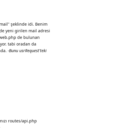
il" şeklinde idi. Benim
e yeni girilen mail adresi
n web.php de bulunan
yor. tabi oradan da
ada.
-Bunu usrRequest'teki
Yanıtla
ınızı routes/api.php
.