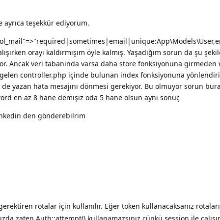
 de ayrıca teşekkür ediyorum.
pol_mail"=>"required|sometimes|email|unique:App\Models\User,ema
şırken orayı kaldırmışım öyle kalmış. Yaşadığım sorun da şu şekild
lıyor. Ancak veri tabanında varsa daha store fonksiyonuna girmede
gelen controller.php içinde bulunan index fonksiyonuna yönlendiri
de yazan hata mesajını dönmesi gerekiyor. Bu olmuyor sorun bur
rd en az 8 hane demişiz oda 5 hane olsun aynı sonuç
 linkedin den gönderebilrim
rektiren rotalar için kullanılır. Eğer token kullanacaksanız rotalar
ızda zaten Auth::attempt() kullanamazsınız çünkü session ile çalışır