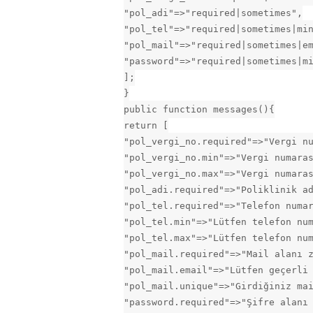
"pol_adi"=>"required|sometimes",
"pol_tel"=>"required|sometimes|mi
"pol_mail"=>"required|sometimes|e
"password"=>"required|sometimes|m
];
}
public function messages(){
return [
"pol_vergi_no.required"=>"Vergi n
"pol_vergi_no.min"=>"Vergi numara
"pol_vergi_no.max"=>"Vergi numara
"pol_adi.required"=>"Poliklinik a
"pol_tel.required"=>"Telefon numa
"pol_tel.min"=>"Lütfen telefon nu
"pol_tel.max"=>"Lütfen telefon nu
"pol_mail.required"=>"Mail alanı 
"pol_mail.email"=>"Lütfen geçerli
"pol_mail.unique"=>"Girdiğiniz ma
"password.required"=>"Şifre alanı