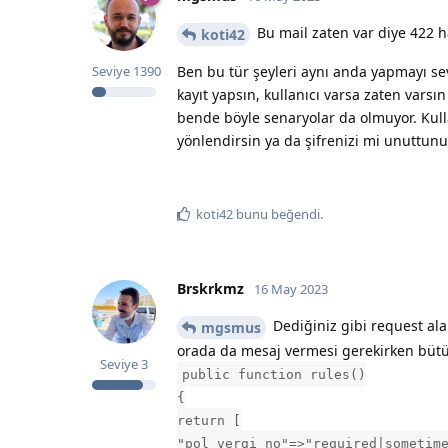
Bu mail zaten var diye 422 ha
koti42
Ben bu tür şeyleri aynı anda yapmayı sev
Seviye
1390
kayıt yapsın, kullanıcı varsa zaten vars
bende böyle senaryolar da olmuyor. Kullan
yönlendirsin ya da şifrenizi mi unuttunuz
koti42
bunu beğendi
.
Brskrkmz
16 May 2023
Dediğiniz gibi request ala
mgsmus
orada da mesaj vermesi gerekirken bütünl
Seviye
3
public function rules()
{
return [
"pol_vergi_no"=>"required|sometim