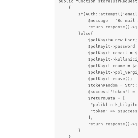
public function store(UsrRequest 
    {

        if(Auth::attempt(['email
            $message = 'Bu mail 
            return response()->js
        }else{

            $polKayit= new User;

            $polKayit->password 
            $polKayit->email = $
            $polKayit->kullanici_
            $polKayit->name = $r
            $polKayit->pol_vergi
            $polKayit->save();

            $tokenRandom = Str::r
            $success['token'] = 
            $returnData = [

             "poliklinik_bilgile
             "token" => $success

            ];

            return response()->j
        }

    }
