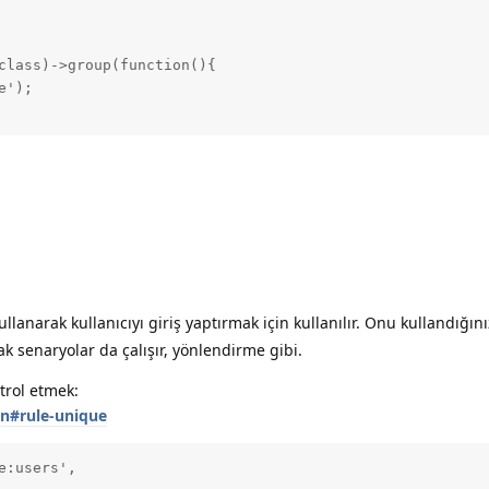
class)->group(function(){

');

lanarak kullanıcıyı giriş yaptırmak için kullanılır. Onu kullandığını
 senaryolar da çalışır, yönlendirme gibi.
trol etmek:
on#rule-unique
e:users',