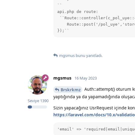
``

api.php de route:

 ``Route::controller(c_pol_uye::
    Route::post('/pol_uye','store
});``
mgsmus
bunu yanıtladı.
mgsmus
16 May 2023
Auth::attempt() oturum kul
Brskrkmz
yaptığında ya da yapamadığında oluşacak
Seviye
1390
Sizin yapacağınız UsrRequest içinde kon
https://laravel.com/docs/10.x/validati
'email' => 'required|email|uniqu