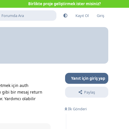
Birlikte proje geliştirmek ister misiniz?
Kayıt Ol
Giriş
Yanıt için giriş yap
etmek için auth
ı gibi bir mesaj return
Paylaş
 Yardımcı olabilir
İlk Gönderi