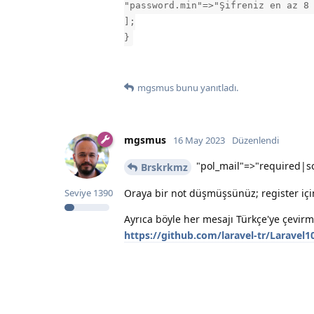
"password.min"=>"Şifreniz en az 8
];
}
mgsmus
bunu yanıtladı.
mgsmus
16 May 2023
Düzenlendi
"pol_mail"=>"required|s
Brskrkmz
Oraya bir not düşmüşsünüz; register için
Seviye
1390
Ayrıca böyle her mesajı Türkçe'ye çevirme
https://github.com/laravel-tr/Laravel1