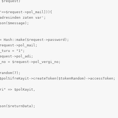
$request)

'=>$request->pol_mail])){

adresinden zaten var';

on($message);

= Hash::make($request->password);

request->pol_mail;

turu = "1";

equest->pol_adi;

_no = $request->pol_vergi_no;

andom(7);

$polSifreKayit->createToken($tokenRandom)->accessToken;

ri" => $polKayit,

son($returnData);
