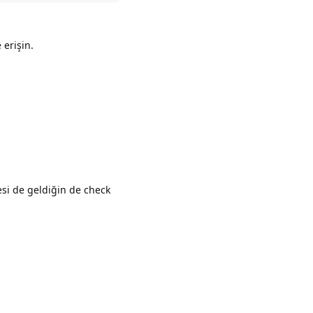
 erişin.
Yanıtla
esi de geldiğin de check
Yanıtla