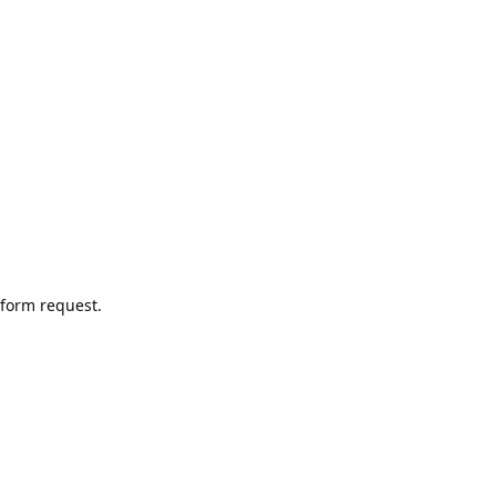
Yanıtla
 form request.
Yanıtla