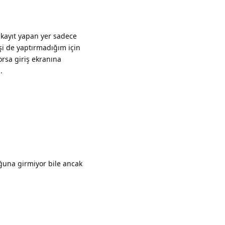
 kayıt yapan yer sadece
işi de yaptırmadığım için
orsa giriş ekranına
.
Yanıtla
ğuna girmiyor bile ancak