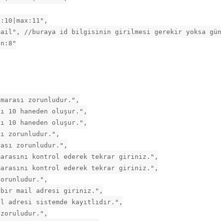
n:10|max:11",
mail", //buraya id bilgisinin girilmesi gerekir yoksa gü
in:8"
umarası zorunludur.",
sı 10 haneden oluşur.",
sı 10 haneden oluşur.",
dı zorunludur.",
rası zorunludur.",
marasını kontrol ederek tekrar giriniz.",
marasını kontrol ederek tekrar giriniz.",
zorunludur.",
 bir mail adresi giriniz.",
il adresi sistemde kayıtlıdır.",
 zoruludur.",