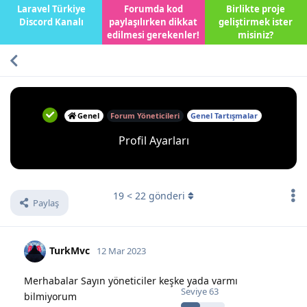
Laravel Türkiye
Forumda kod
Birlikte proje
Discord Kanalı
paylaşılırken dikkat
geliştirmek ister
edilmesi gerekenler!
misiniz?
Genel
Forum Yöneticileri
Genel Tartışmalar
Profil Ayarları
19
<
22
gönderi
Paylaş
TurkMvc
12 Mar 2023
Merhabalar Sayın yöneticiler keşke yada varmı
Seviye
63
bilmiyorum