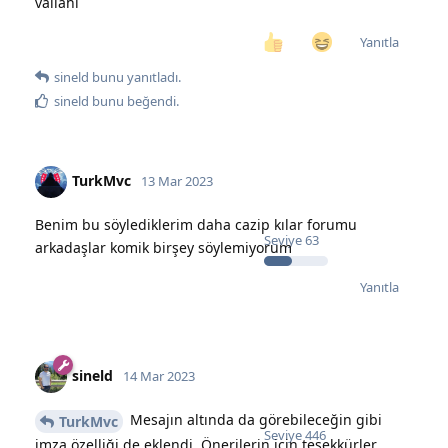
vallahi
Yanıtla
sineld
bunu yanıtladı.
sineld
bunu beğendi
.
TurkMvc
13 Mar 2023
Benim bu söylediklerim daha cazip kılar forumu
Seviye
63
arkadaşlar komik birşey söylemiyorum
Yanıtla
sineld
14 Mar 2023
Mesajın altında da görebileceğin gibi
TurkMvc
Seviye
446
imza özelliği de eklendi. Önerilerin için teşekkürler.