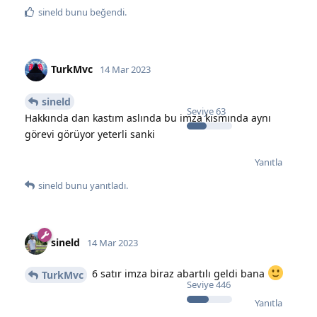
sineld
bunu beğendi
.
TurkMvc
14 Mar 2023
sineld
Seviye
63
Hakkında dan kastım aslında bu imza kısmında aynı
görevi görüyor yeterli sanki
Yanıtla
sineld
bunu yanıtladı.
sineld
14 Mar 2023
6 satır imza biraz abartılı geldi bana
TurkMvc
Seviye
446
Yanıtla