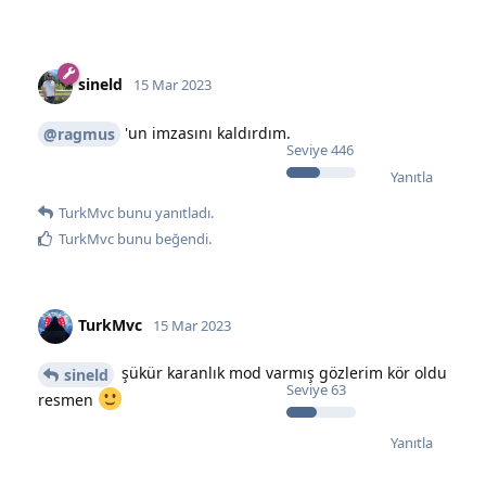
sineld
15 Mar 2023
'un imzasını kaldırdım.
@ragmus
Seviye
446
Yanıtla
TurkMvc
bunu yanıtladı.
TurkMvc
bunu beğendi
.
TurkMvc
15 Mar 2023
şükür karanlık mod varmış gözlerim kör oldu
sineld
Seviye
63
resmen
Yanıtla