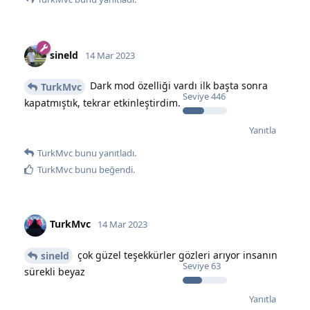
sineld
14 Mar 2023
Dark mod özelliği vardı ilk başta sonra
TurkMvc
Seviye
446
kapatmıştık, tekrar etkinleştirdim.
Yanıtla
TurkMvc
bunu yanıtladı.
TurkMvc
bunu beğendi
.
TurkMvc
14 Mar 2023
çok güzel teşekkürler gözleri arıyor insanın
sineld
Seviye
63
sürekli beyaz
Yanıtla