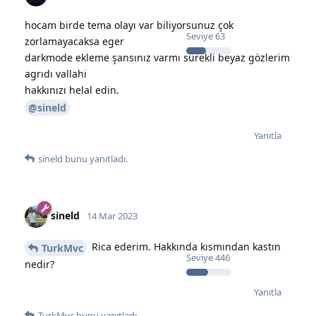
hocam birde tema olayı var biliyorsunuz çok
Seviye
63
zorlamayacaksa eger
darkmode ekleme şansınız varmı sürekli beyaz gözlerim
agrıdı vallahi
hakkınızı helal edin.
@sineld
Yanıtla
sineld
bunu yanıtladı.
sineld
14 Mar 2023
Rica ederim. Hakkında kısmından kastın
TurkMvc
Seviye
446
nedir?
Yanıtla
TurkMvc
bunu yanıtladı.