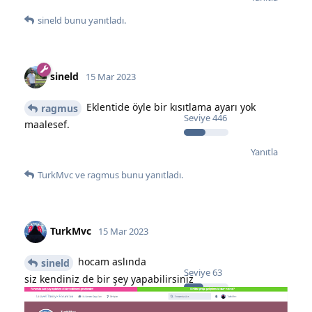
sineld
bunu yanıtladı.
sineld
15 Mar 2023
Eklentide öyle bir kısıtlama ayarı yok
ragmus
Seviye
446
maalesef.
Yanıtla
TurkMvc
ve
ragmus
bunu yanıtladı.
TurkMvc
15 Mar 2023
hocam aslında
sineld
Seviye
63
siz kendiniz de bir şey yapabilirsiniz