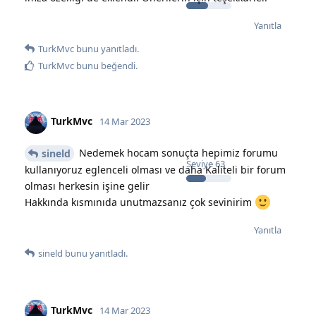
Yanıtla
TurkMvc
bunu yanıtladı.
TurkMvc
bunu beğendi
.
TurkMvc
14 Mar 2023
Nedemek hocam sonuçta hepimiz forumu
sineld
Seviye
63
kullanıyoruz eglenceli olması ve daha Kaliteli bir forum
olması herkesin işine gelir
Hakkında kısmınıda unutmazsanız çok sevinirim
Yanıtla
sineld
bunu yanıtladı.
TurkMvc
14 Mar 2023