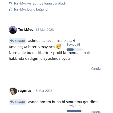
TurkMvc
ve
ragmus
bunu yanıtladı.
TurkMvc
bunu beğendi
.
TurkMvc
15 Mar 2023
aslında sadece imza olacaktı
sineld
Seviye
63
Ama başka birer olmayınca
Normalde bu dedikleriniz profil kısmında olmalı
hakkında dedigim olay aslında oydu
Yanıtla
ragmus
15 Mar 2023
aynen hocam buna bi sınırlama getirilmeli
sineld
Seviye
18
Yanıtla