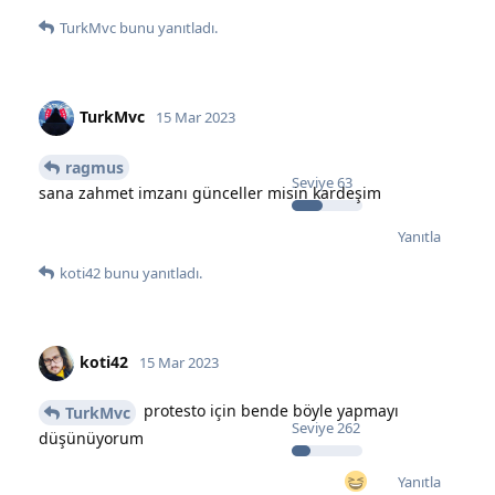
TurkMvc
bunu yanıtladı.
TurkMvc
15 Mar 2023
ragmus
Seviye
63
sana zahmet imzanı günceller misin kardeşim
Yanıtla
koti42
bunu yanıtladı.
koti42
15 Mar 2023
protesto için bende böyle yapmayı
TurkMvc
Seviye
262
düşünüyorum
Yanıtla