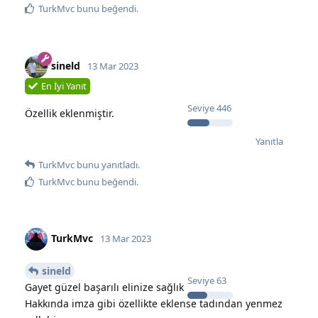
TurkMvc
bunu beğendi
.
sineld
13 Mar 2023
En İyi Yanıt
Seviye
446
Özellik eklenmiştir.
Yanıtla
TurkMvc
bunu yanıtladı.
TurkMvc
bunu beğendi
.
TurkMvc
13 Mar 2023
sineld
Seviye
63
Gayet güzel başarılı elinize sağlık
Hakkında imza gibi özellikte eklense tadından yenmez