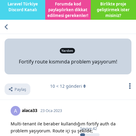
Laravel Türkiye
Forumda kod
Birlikte proje
Discord Kanalı
paylaşılırken dikkat
geliştirmek ister
edilmesi gerekenler!
misiniz?
Yardım
Fortify route kısmında problem yaşıyorum!
10
<
12
gönderi
Paylaş
alaca33
A
23 Oca 2023
Multi-tenant ile beraber kullandığım fortify auth da
Seviye
42
problem yaşıyorum. Route içi şu şekilde;