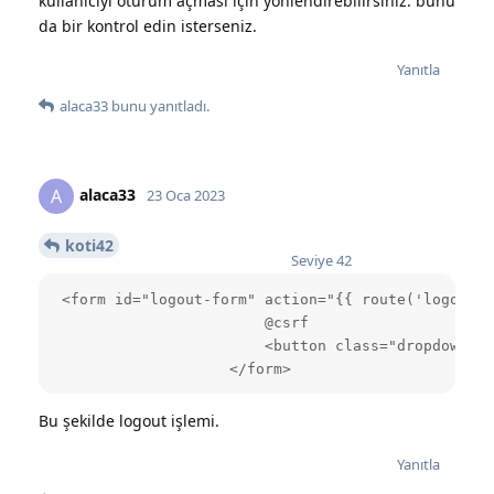
kullanıcıyı oturum açması için yönlendirebilirsiniz. bunu
da bir kontrol edin isterseniz.
Yanıtla
alaca33
bunu yanıtladı.
alaca33
A
23 Oca 2023
koti42
Seviye
42
 <form id="logout-form" action="{{ route('logout')
                        @csrf

                        <button class="dropdown-it
                    </form>
Bu şekilde logout işlemi.
Yanıtla