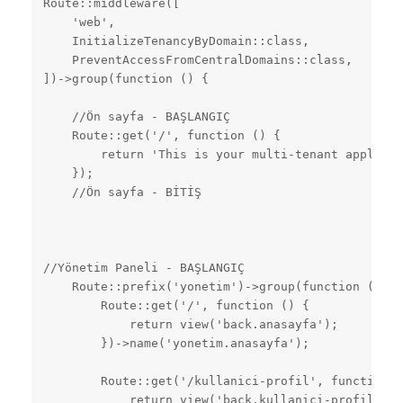
Route::middleware([

    'web',

    InitializeTenancyByDomain::class,

    PreventAccessFromCentralDomains::class,

])->group(function () {

    //Ön sayfa - BAŞLANGIÇ

    Route::get('/', function () {

        return 'This is your multi-tenant applicat
    });

    //Ön sayfa - BİTİŞ

//Yönetim Paneli - BAŞLANGIÇ

    Route::prefix('yonetim')->group(function () {

        Route::get('/', function () {

            return view('back.anasayfa');

        })->name('yonetim.anasayfa');

        Route::get('/kullanici-profil', function (
            return view('back.kullanici-profil.ind