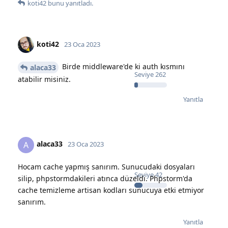
koti42
bunu yanıtladı.
koti42
23 Oca 2023
Birde middleware'de ki auth kısmını
alaca33
Seviye
262
atabilir misiniz.
Yanıtla
alaca33
A
23 Oca 2023
Hocam cache yapmış sanırım. Sunucudaki dosyaları
Seviye
42
silip, phpstormdakileri atınca düzeldi. Phpstorm'da
cache temizleme artisan kodları sunucuya etki etmiyor
sanırım.
Yanıtla