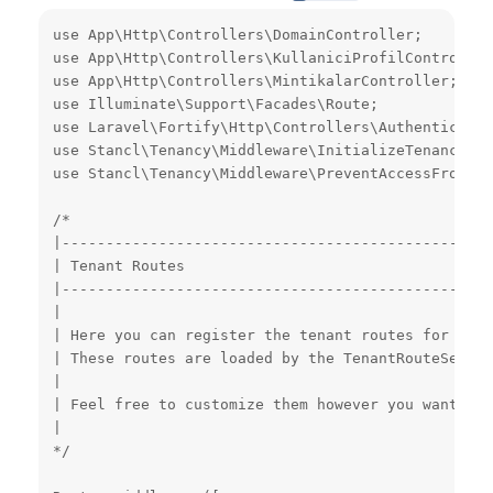
use App\Http\Controllers\DomainController;

use App\Http\Controllers\KullaniciProfilController;
use App\Http\Controllers\MintikalarController;

use Illuminate\Support\Facades\Route;

use Laravel\Fortify\Http\Controllers\Authenticated
use Stancl\Tenancy\Middleware\InitializeTenancyByD
use Stancl\Tenancy\Middleware\PreventAccessFromCen
/*

|-------------------------------------------------
| Tenant Routes

|-------------------------------------------------
|

| Here you can register the tenant routes for your
| These routes are loaded by the TenantRouteServic
|

| Feel free to customize them however you want. Go
|

*/
