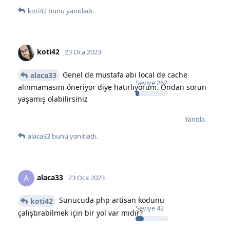
koti42
bunu yanıtladı.
koti42
23 Oca 2023
Genel de mustafa abi local de cache
alaca33
Seviye
262
alınmamasını öneriyor diye hatırlıyorum. Ondan sorun
yaşamış olabilirsiniz
Yanıtla
alaca33
bunu yanıtladı.
alaca33
A
23 Oca 2023
Sunucuda php artisan kodunu
koti42
Seviye
42
çalıştırabilmek için bir yol var mıdır?