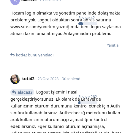
A
Hocam login olmakta ve yönetim panelinde dolaşmakta
Seviye
42
problem yok. Logout olduktan sonra adres satırına
www.site.com/yonetim yazdığımda beni login sayfasına
atması lazım ama atmıyor. Anlayamadım problemi.
Yanıtla
koti42
bunu yanıtladı.
koti42
23 Oca 2023
Düzenlendi
Logout işlemini nasıl
alaca33
Seviye
262
gerçekleştiriyorsunuz. Ek olarak da Laravel'de
kullanıcının oturum durumunu kontrol etmek için Auth
sınıfını kullanabilirsiniz. Auth::check() metodunu kullan
arak kullanıcının oturum açıp açmadığını kontrol
edebilirsiniz. Eğer kullanıcı oturum açmamışsa,