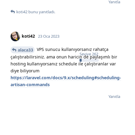
Yanıtla
koti42
bunu yanıtladı.
koti42
23 Oca 2023
VPS sunucu kullanıyorsanız rahatça
alaca33
Seviye
262
çalıştırabilirsiniz. ama onun haricin de paylaşımlı bir
hosting kullanıyorsanız schedule ile çalıştıranlar var
diye biliyorum
https://laravel.com/docs/9.x/scheduling#scheduling-
artisan-commands
Yanıtla
alaca33
A
23 Oca 2023