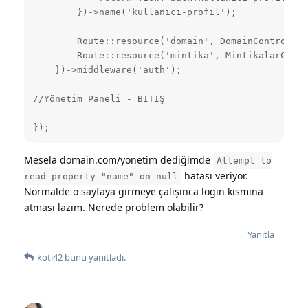
        })->name('kullanici-profil');

        Route::resource('domain', DomainController
        Route::resource('mintika', MintikalarContr
    })->middleware('auth');

//Yönetim Paneli - BİTİŞ

});
Mesela domain.com/yonetim dediğimde
Attempt to
hatası veriyor.
read property "name" on null
Normalde o sayfaya girmeye çalışınca login kısmına
atması lazım. Nerede problem olabilir?
Yanıtla
koti42
bunu yanıtladı.