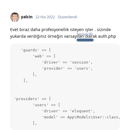
yalcin
22 Nis 2022
Düzenlendi
Evet biraz daha profesyonellik isteyen işler . sizinde
Seviye
90
yukarda verdiğiniz örneğin varsayılan olarak auth.php
   'guards' => [

        'web' => [

            'driver' => 'session',

            'provider' => 'users',

        ],

    ],

'providers' => [

        'users' => [

            'driver' => 'eloquent',

            'model' => App\Models\User::class,

        ],