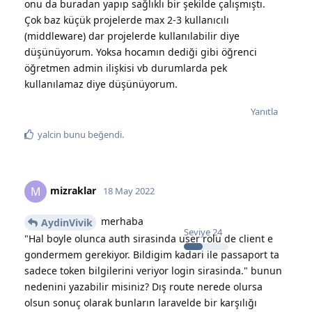
onu da buradan yapıp sağlıklı bir şekilde çalışmıştı.
Çok baz küçük projelerde max 2-3 kullanıcılı
(middleware) dar projelerde kullanılabilir diye
düşünüyorum. Yoksa hocamın dediği gibi öğrenci
öğretmen admin ilişkisi vb durumlarda pek
kullanılamaz diye düşünüyorum.
Yanıtla
yalcin
bunu beğendi
.
mizraklar
M
18 May 2022
merhaba
AydinVivik
Seviye
24
"Hal boyle olunca auth sirasinda user rolu de client e
gondermem gerekiyor. Bildigim kadari ile passaport ta
sadece token bilgilerini veriyor login sirasinda." bunun
nedenini yazabilir misiniz? Dış route nerede olursa
olsun sonuç olarak bunların laravelde bir karşılığı