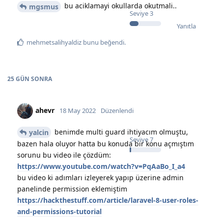
bu aciklamayi okullarda okutmali..
mgsmus
Seviye
3
Yanıtla
mehmetsalihyaldiz
bunu beğendi
.
25 GÜN
SONRA
ahevr
18 May 2022
Düzenlendi
benimde multi guard ihtiyacım olmuştu,
yalcin
Seviye
7
bazen hala oluyor hatta bu konuda bir konu açmıştım
sorunu bu video ile çözdüm:
https://www.youtube.com/watch?v=PqAaBo_I_a4
bu video ki adımları izleyerek yapıp üzerine admin
panelinde permission eklemiştim
https://hackthestuff.com/article/laravel-8-user-roles-
and-permissions-tutorial