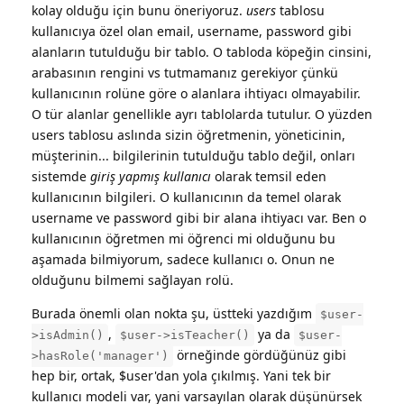
kolay olduğu için bunu öneriyoruz.
users
tablosu
kullanıcıya özel olan email, username, password gibi
alanların tutulduğu bir tablo. O tabloda köpeğin cinsini,
arabasının rengini vs tutmamanız gerekiyor çünkü
kullanıcının rolüne göre o alanlara ihtiyacı olmayabilir.
O tür alanlar genellikle ayrı tablolarda tutulur. O yüzden
users tablosu aslında sizin öğretmenin, yöneticinin,
müşterinin... bilgilerinin tutulduğu tablo değil, onları
sistemde
giriş yapmış kullanıcı
olarak temsil eden
kullanıcının bilgileri. O kullanıcının da temel olarak
username ve password gibi bir alana ihtiyacı var. Ben o
kullanıcının öğretmen mi öğrenci mi olduğunu bu
aşamada bilmiyorum, sadece kullanıcı o. Onun ne
olduğunu bilmemi sağlayan rolü.
Burada önemli olan nokta şu, üstteki yazdığım
$user-
,
ya da
>isAdmin()
$user->isTeacher()
$user-
örneğinde gördüğünüz gibi
>hasRole('manager')
hep bir, ortak, $user'dan yola çıkılmış. Yani tek bir
kullanıcı modeli var, yani varsayılan olarak düşünürsek