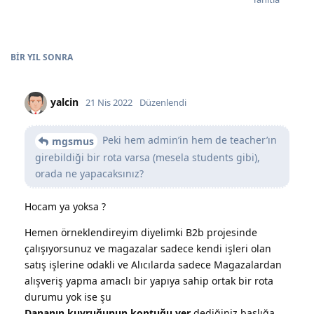
BIR YIL
SONRA
yalcin
21 Nis 2022
Düzenlendi
Peki hem admin’in hem de teacher’ın
mgsmus
Seviye
90
girebildiği bir rota varsa (mesela students gibi),
orada ne yapacaksınız?
Hocam ya yoksa ?
Hemen örneklendireyim diyelimki B2b projesinde
çalışıyorsunuz ve magazalar sadece kendi işleri olan
satış işlerine odakli ve Alıcılarda sadece Magazalardan
alışveriş yapma amaclı bir yapıya sahip ortak bir rota
durumu yok ise şu
Dananın kuyruğunun koptuğu yer
dediğiniz başlığa