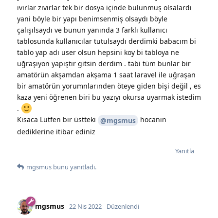
ıvırlar zıvırlar tek bir dosya içinde bulunmuş olsalardı
yani böyle bir yapı benimsenmiş olsaydı böyle
çalışılsaydı ve bunun yanında 3 farklı kullanıcı
tablosunda kullanıcılar tutulsaydı derdimki babacım bi
tablo yap adı user olsun hepsini koy bi tabloya ne
uğraşıyon yapıştır gitsin derdim . tabi tüm bunlar bir
amatörün akşamdan akşama 1 saat laravel ile uğraşan
bir amatörün yorumnlarınden öteye giden bişi değil , es
kaza yeni öğrenen biri bu yazıyı okursa uyarmak istedim
.
Kısaca Lütfen bir üstteki
hocanın
@mgsmus
dediklerine itibar ediniz
Yanıtla
mgsmus
bunu yanıtladı.
mgsmus
22 Nis 2022
Düzenlendi