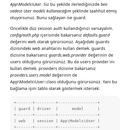
App\Models\User
. Siz bu şekilde ilerlediğinizde
ben
sadece User modeli kullanacağım
şeklinde taahhüt etmiş
oluyorsunuz. Bunu sağlayan ise guard.
Öncelikle düz session auth kullandığınızı varsayalım.
config/auth.php
içerisinde bakarsanız
defaults.guard
değerini web olarak görürsünüz. Aşağıdaki guards
dizisindeki web anahtarını kullan demek. guards
dizisine bakarsanız
guards.web.provider
değerinin de
users olduğunu görürsünüz. Bu da users provider'ını
kullan demek. providers dizisine bakarsanız
providers.users.model
değerinin de
App\Models\User::class olduğunu görürsünüz. Yani bu
bağlama işini tablo olarak göstermek istersek:
+-------+---------+-----------------+

| guard | driver  |      model      |

+-------+---------+-----------------+

| web   | session | App\Models\User |

+-------+---------+-----------------+