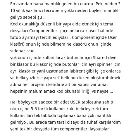
En azından bana mantıklı gelen bu olurdu .Peki neden ?
10 yıllık yazılımcı tecrübem yokki neden böylesi mantıklı
geliyo sebebi şu ,
Kod okunaklığı düzenli bir yapı elde etmek için tema
dosyaları Componentler iç içe onlarca klasör halinde
tutup ayırmayı tercih ediyolar , Component içnde User
klasörü onun içinde bilmem ne klasörü onun içinde
sidebar .vue
yok onun içinde kullanılacak butonlar için Shared diye
bir klasor bu klasor içinde butonlar için ayrı spinner için
ayrı klasörler yani uzatmadan labirent gibi iç içe onlarca
ve belki yüzlerce yapı sırf belli bir düzen oluşturabilmek
adına her projenin kendine ait bir yapısı var amac
hepsinin malum amacı kod okunabilirliği vs neyse ...
Hal böyleyken sadece bir adet USER tablosuna sahip
olup içine 5-6 farklı kullanıcı rolü belirleyerek tüm
kullanıcıları tek tabloda toplamak bana çok mantıklı
gelmiyo , Bu arada tam tersi olsaydıda tuhaf karşılardım
yani tek bir dosyada tüm componentleri layoutslar