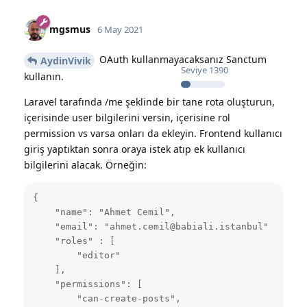
mgsmus
6 May 2021
OAuth kullanmayacaksanız Sanctum
AydinVivik
Seviye
1390
kullanın.
Laravel tarafında /me şeklinde bir tane rota oluşturun,
içerisinde user bilgilerini versin, içerisine rol
permission vs varsa onları da ekleyin. Frontend kullanıcı
giriş yaptıktan sonra oraya istek atıp ek kullanıcı
bilgilerini alacak. Örneğin:
{

    "name": "Ahmet Cemil",

    "email": "ahmet.cemil@babiali.istanbul"

    "roles" : [

        "editor"

    ],

    "permissions": [

        "can-create-posts",
