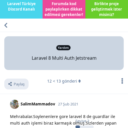
Laravel Türkiye
Forumda kod
Birlikte proje
Discord Kanalı
paylaşılırken dikkat
geliştirmek ister
edilmesi gerekenler!
misiniz?
Yardım
Laravel 8 Multi Auth Jetstream
12
<
13
gönderi
Paylaş
SalimMammadov
27 Şub 2021
Mehrabalar.Soylenenlere gore laravel 8 de guardlar ile
Seviye
2
multi auth işlemi biraz karmaşık olmuş.Sizlerden yapan