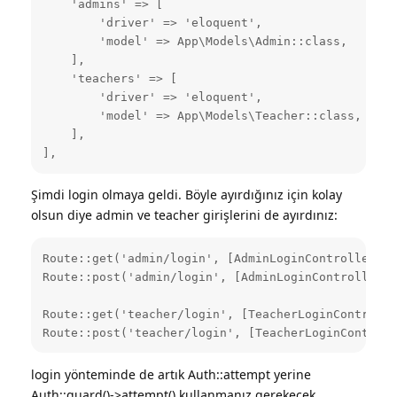
    'admins' => [

        'driver' => 'eloquent',

        'model' => App\Models\Admin::class,

    ],

    'teachers' => [

        'driver' => 'eloquent',

        'model' => App\Models\Teacher::class,

    ],

],
Şimdi login olmaya geldi. Böyle ayırdığınız için kolay
olsun diye admin ve teacher girişlerini de ayırdınız:
Route::get('admin/login', [AdminLoginController::c
Route::post('admin/login', [AdminLoginController::
Route::get('teacher/login', [TeacherLoginControlle
Route::post('teacher/login', [TeacherLoginControll
login yönteminde de artık Auth::attempt yerine
Auth::guard()->attempt() kullanmanız gerekecek.