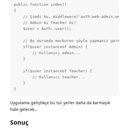
public function index()

{

    // Şimdi bu, middleware('auth:web-admin,web-te
    // Admin mi Teacher mı?

    $user = Auth::user();

    // Bu durumda mecburen şöyle yapmanız gerekiyor
    if($user instanceof Admin) {

        // Kullanıcı admin...

    }

    if($user instanceof Teacher) {

        // Kullanıcı teacher...

    }

}
Uygulama geliştikçe bu tür yerler daha da karmaşık
hale gelecek...
Sonuç