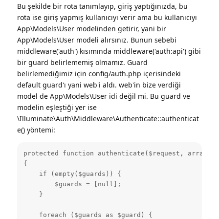
Bu şekilde bir rota tanımlayıp, giriş yaptığınızda, bu
rota ise giriş yapmış kullanıcıyı verir ama bu kullanıcıyı
App\Models\User modelinden getirir, yani bir
App\Models\User modeli alırsınız. Bunun sebebi
middleware('auth') kısımında middleware('auth:api') gibi
bir guard belirlememiş olmamız. Guard
belirlemediğimiz için config/auth.php içerisindeki
default guard'ı yani web'i aldı. web'in bize verdiği
model de App\Models\User idi değil mi. Bu guard ve
modelin eşleştiği yer ise
\Illuminate\Auth\Middleware\Authenticate::authenticat
e() yöntemi:
protected function authenticate($request, array $g
{

    if (empty($guards)) {

        $guards = [null];

    }

    foreach ($guards as $guard) {
