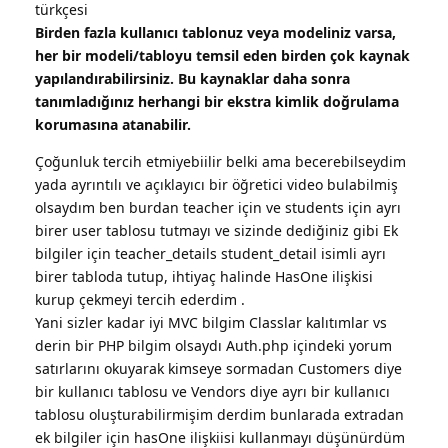
türkçesi
Birden fazla kullanıcı tablonuz veya modeliniz varsa,
her bir modeli/tabloyu temsil eden birden çok kaynak
yapılandırabilirsiniz. Bu kaynaklar daha sonra
tanımladığınız herhangi bir ekstra kimlik doğrulama
korumasına atanabilir.
Çoğunluk tercih etmiyebiilir belki ama becerebilseydim
yada ayrıntılı ve açıklayıcı bir öğretici video bulabilmiş
olsaydım ben burdan teacher için ve students için ayrı
birer user tablosu tutmayı ve sizinde dediğiniz gibi Ek
bilgiler için teacher_details student_detail isimli ayrı
birer tabloda tutup, ihtiyaç halinde HasOne ilişkisi
kurup çekmeyi tercih ederdim .
Yani sizler kadar iyi MVC bilgim Classlar kalıtımlar vs
derin bir PHP bilgim olsaydı Auth.php içindeki yorum
satırlarını okuyarak kimseye sormadan Customers diye
bir kullanıcı tablosu ve Vendors diye ayrı bir kullanıcı
tablosu oluşturabilirmişim derdim bunlarada extradan
ek bilgiler için hasOne ilişkiisi kullanmayı düşünürdüm