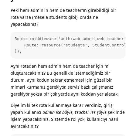
Peki hem admin'in hem de teacher'ın girebildiği bir
rota varsa (mesela students gibi), orada ne
yapacaksınız?
Route::middleware('auth:web-admin,web-teacher')->g
    Route::resource('students', StudentController:
});
Aynı rotadan hem admin hem de teacher için mi
oluşturacaksınız? Bu genellikle istemediğimiz bir
durum, aynı kodun tekrar etmemesi için güzel bir
mimari kurmanız gerekiyor, servis bazlı çalışmanız
gerekiyor yoksa bir çok yerde aynı koddan yer alacak.
Diyelim ki tek rota kullanmaya karar verdiniz, giriş
yapan kullanıcı
admin ise böyle, teacher ise şöyle
şeklinde
işlem yapacaksınız. Sistemde rol yok, kullanıcıyı nasıl
ayıracaksınız?