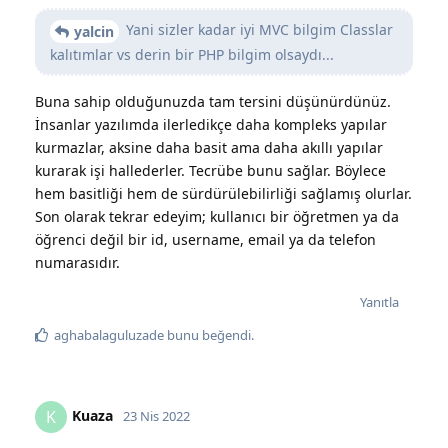
Yani sizler kadar iyi MVC bilgim Classlar
yalcin
Seviye
1390
kalıtımlar vs derin bir PHP bilgim olsaydı...
Buna sahip olduğunuzda tam tersini düşünürdünüz.
İnsanlar yazılımda ilerledikçe daha kompleks yapılar
kurmazlar, aksine daha basit ama daha akıllı yapılar
kurarak işi hallederler. Tecrübe bunu sağlar. Böylece
hem basitliği hem de sürdürülebilirliği sağlamış olurlar.
Son olarak tekrar edeyim; kullanıcı bir öğretmen ya da
öğrenci değil bir id, username, email ya da telefon
numarasıdır.
Yanıtla
aghabalaguluzade
bunu beğendi
.
Kuaza
K
23 Nis 2022