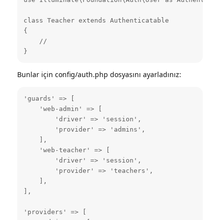
class Teacher extends Authenticatable

{

    //

}
Bunlar için config/auth.php dosyasını ayarladınız:
'guards' => [

    'web-admin' => [

        'driver' => 'session',

        'provider' => 'admins',

    ],

    'web-teacher' => [

        'driver' => 'session',

        'provider' => 'teachers',

    ],

],

'providers' => [
