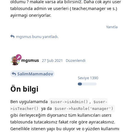
oldumu ? makale varsa ata bilirsiniz. Daha cok ayni user
tablosunda admin ve userleri ( teacher,manager ve s.)
ayirmagi oneriyorlar.
Yanıtla
mgsmus
bunu yanıtladı.
mgsmus
27 Şub 2021
Düzenlendi
SalimMammadov
Seviye
1390
Ön bilgi
Ben uygulamamda
,
$user->isAdmin()
$user-
ya da
>isTeacher()
$user->hasRole('manager')
gibi ilerleyeceğim diyorsanız tüm kullanıcıları
users
tablosunda tutacaksınız fakat role göre ayıracaksınız.
Genellikle istenen yapı bu oluyor ve o yüzden kullanımı