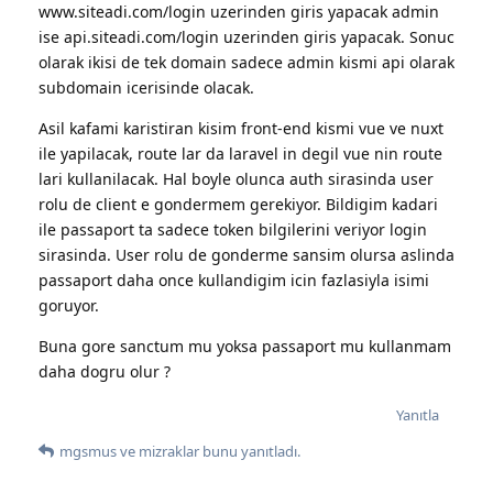
www.siteadi.com/login uzerinden giris yapacak admin
ise api.siteadi.com/login uzerinden giris yapacak. Sonuc
olarak ikisi de tek domain sadece admin kismi api olarak
subdomain icerisinde olacak.
Asil kafami karistiran kisim front-end kismi vue ve nuxt
ile yapilacak, route lar da laravel in degil vue nin route
lari kullanilacak. Hal boyle olunca auth sirasinda user
rolu de client e gondermem gerekiyor. Bildigim kadari
ile passaport ta sadece token bilgilerini veriyor login
sirasinda. User rolu de gonderme sansim olursa aslinda
passaport daha once kullandigim icin fazlasiyla isimi
goruyor.
Buna gore sanctum mu yoksa passaport mu kullanmam
daha dogru olur ?
Yanıtla
mgsmus
ve
mizraklar
bunu yanıtladı.