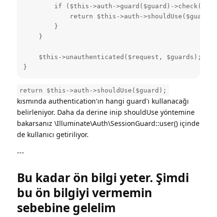
        if ($this->auth->guard($guard)->check()) {

            return $this->auth->shouldUse($guard);

        }

    }

    $this->unauthenticated($request, $guards);

}
return $this->auth->shouldUse($guard);
kısmında authentication'ın hangi guard'ı kullanacağı
belirleniyor. Daha da derine inip shouldUse yöntemine
bakarsanız \Illuminate\Auth\SessionGuard::user() içinde
de kullanıcı getiriliyor.
---
Bu kadar ön bilgi yeter. Şimdi
bu ön bilgiyi vermemin
sebebine gelelim