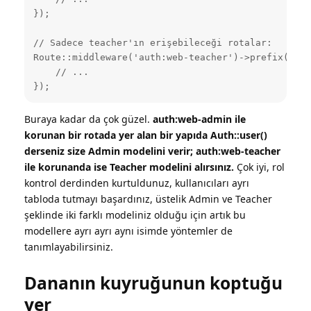
});

// Sadece teacher'ın erişebileceği rotalar:

Route::middleware('auth:web-teacher')->prefix('tea
    // ...

});
Buraya kadar da çok güzel.
auth:web-admin ile
korunan bir rotada yer alan bir yapıda Auth::user()
derseniz size Admin modelini verir; auth:web-teacher
ile korunanda ise Teacher modelini alırsınız.
Çok iyi, rol
kontrol derdinden kurtuldunuz, kullanıcıları ayrı
tabloda tutmayı başardınız, üstelik Admin ve Teacher
şeklinde iki farklı modeliniz olduğu için artık bu
modellere ayrı ayrı aynı isimde yöntemler de
tanımlayabilirsiniz.
Dananın kuyruğunun koptuğu
yer