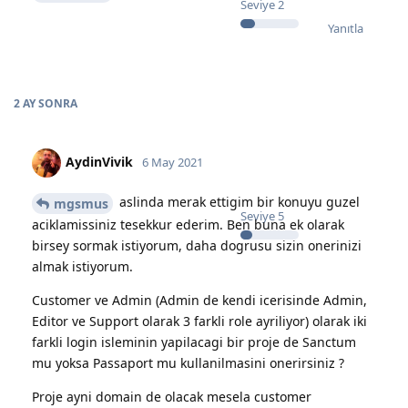
Seviye
2
Yanıtla
2 AY
SONRA
AydinVivik
6 May 2021
aslinda merak ettigim bir konuyu guzel
mgsmus
Seviye
5
aciklamissiniz tesekkur ederim. Ben buna ek olarak
birsey sormak istiyorum, daha dogrusu sizin onerinizi
almak istiyorum.
Customer ve Admin (Admin de kendi icerisinde Admin,
Editor ve Support olarak 3 farkli role ayriliyor) olarak iki
farkli login isleminin yapilacagi bir proje de Sanctum
mu yoksa Passaport mu kullanilmasini onerirsiniz ?
Proje ayni domain de olacak mesela customer