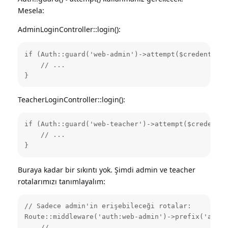
Mesela:
AdminLoginController::login():
if (Auth::guard('web-admin')->attempt($credentials
    // ...

}
TeacherLoginController::login():
if (Auth::guard('web-teacher')->attempt($credentia
    // ...

}
Buraya kadar bir sıkıntı yok. Şimdi admin ve teacher
rotalarımızı tanımlayalım:
// Sadece admin'in erişebileceği rotalar:

Route::middleware('auth:web-admin')->prefix('admin
    // ...
