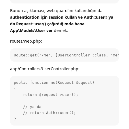
Bunun açıklaması; web guard'ını kullandığımda
authentication için session kullan ve Auth::user() ya
da Request::user() çağırdığımda bana
App\Models\User ver
demek.
routes/web.php:
Route::get('/me', [UserController::class, 'me'])->
app/Controllers/UserController.php:
public function me(Request $equest)

{

    return $request->user();

    // ya da

    // return Auth::user();

}