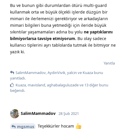
Bu ve bunun gibi durumlardan ötürü multi-guard
kullanmak orta ve büyük ölçekli işlerde düzgün bir
mimari ile ilerlemenizi gerektiriyor ve arkadaşların
mimari bilgileri buna yetmediği için ileride büyük
sıkıntılar yaşamamaları adına bu yolu
ne yaptıklarını
bilmiyorlarsa tavsiye etmiyorum.
Bu olay sadece
kullanıcı tiplerini ayrı tablolarda tutmak ile bitmiyor ne
yazık ki.
Yanıtla
SalimMammadov
,
AydinVivik
,
yalcin
ve
Kuaza
bunu
yanıtladı.
Kuaza
,
mavisland
,
aghabalaguluzade
ve
13
diğer
bunu
beğendi
.
SalimMammadov
28 Şub 2021
Teşekkürler hocam
mgsmus