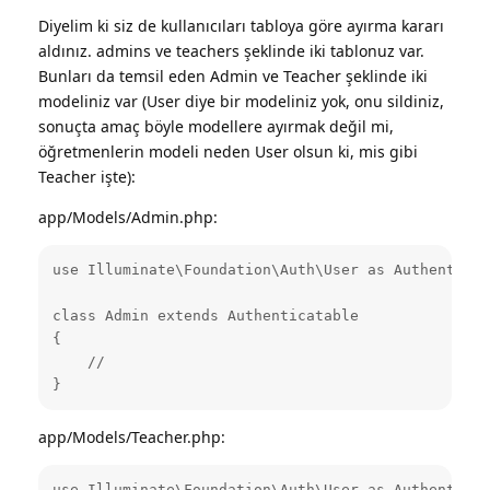
Diyelim ki siz de kullanıcıları tabloya göre ayırma kararı
aldınız. admins ve teachers şeklinde iki tablonuz var.
Bunları da temsil eden Admin ve Teacher şeklinde iki
modeliniz var (User diye bir modeliniz yok, onu sildiniz,
sonuçta amaç böyle modellere ayırmak değil mi,
öğretmenlerin modeli neden User olsun ki, mis gibi
Teacher işte):
app/Models/Admin.php:
use Illuminate\Foundation\Auth\User as Authenticat
class Admin extends Authenticatable

{

    //

}
app/Models/Teacher.php:
use Illuminate\Foundation\Auth\User as Authenticat