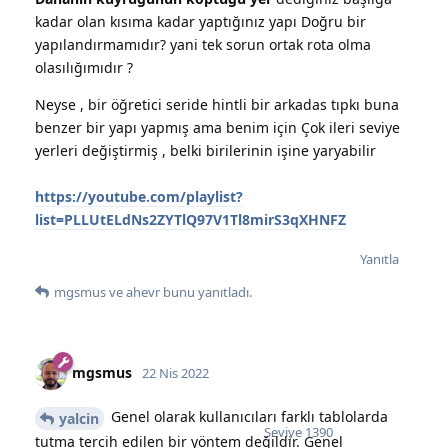
kadar olan kısıma kadar yaptığınız yapı Doğru bir
yapılandırmamıdır? yani tek sorun ortak rota olma
olasılığımıdır ?
Neyse , bir öğretici seride hintli bir arkadas tıpkı buna
benzer bir yapı yapmış ama benim için Çok ileri seviye
yerleri değiştirmiş , belki birilerinin işine yaryabilir
https://youtube.com/playlist?
list=PLLUtELdNs2ZYTlQ97V1Tl8mirS3qXHNFZ
Yanıtla
mgsmus
ve
ahevr
bunu yanıtladı.
mgsmus
22 Nis 2022
Genel olarak kullanıcıları farklı tablolarda
yalcin
Seviye
1390
tutma tercih edilen bir yöntem değildir. Genel