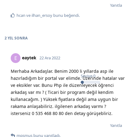
Yanıtla
hcan
ve
ilhan_ersoy
bunu beğendi
.
2 YIL
SONRA
eaytek
E
22 Ara 2022
Merhaba Arkadaşlar. Benim 2000 li yıllarda asp ile
Seviye
0
hazırladığım bir portal var elimde. Üzerinde hatalar var
ve eksikler var. Bunu Php ile düzenleyecek öğrenci
arkadaş var mı ? ( Ticari bir program değil kendim
kullanacağım. ) Yüksek fiyatlara değil ama uygun bir
rakama anlaşabiliriz. ilgilenen arkadaş varmı ?
isterseniz 0 535 468 80 80 den detay görüşebliriz.
Yanıtla
mgsmus
bunu yanıtladı.