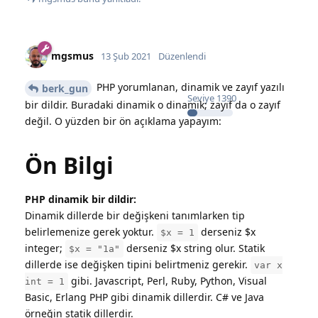
mgsmus
13 Şub 2021
Düzenlendi
PHP yorumlanan, dinamik ve zayıf yazılı
berk_gun
Seviye
1390
bir dildir. Buradaki dinamik o dinamik; zayıf da o zayıf
değil. O yüzden bir ön açıklama yapayım:
Ön Bilgi
PHP dinamik bir dildir:
Dinamik dillerde bir değişkeni tanımlarken tip
belirlemenize gerek yoktur.
derseniz $x
$x = 1
integer;
derseniz $x string olur. Statik
$x = "1a"
dillerde ise değişken tipini belirtmeniz gerekir.
var x
gibi. Javascript, Perl, Ruby, Python, Visual
int = 1
Basic, Erlang PHP gibi dinamik dillerdir. C# ve Java
örneğin statik dillerdir.