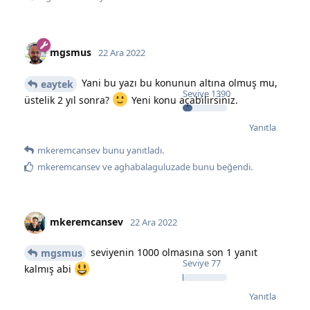
mgsmus
22 Ara 2022
Yani bu yazı bu konunun altına olmuş mu,
eaytek
Seviye
1390
üstelik 2 yıl sonra?
Yeni konu açabilirsiniz.
Yanıtla
mkeremcansev
bunu yanıtladı.
mkeremcansev
ve
aghabalaguluzade
bunu beğendi
.
mkeremcansev
22 Ara 2022
seviyenin 1000 olmasına son 1 yanıt
mgsmus
Seviye
77
kalmış abi
Yanıtla