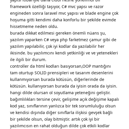
framework özelliği taşıyor, C# mvc yapsı ve razor
engineden sonra laravel mvc yapısı ve blade engine çok
hoşuma gitti kendimi daha konforlu bir şekilde evimde
hissetmeme neden oldu.
burada dikkat edilmesi gereken önemli nüans şu,
yazılım yaparken C# veya php farketmez çamur gibi de
yazılım yapılabilir, çok iyi kodlar da yazılabilir her
ikisinde. bu yazılımcını kendi yetkinliği ve ve yetenekleri
ile ilgili bir durum.
controller da html kodları basıyorsan,OOP mantığını
tam oturtup SOLID prensipleri ve tasarım desenlerini
kullanmıyorsan burada kötüsün, diğerlerinde de
kötüsün. kullanıyorsan burada da iyisin orada da iyisin.
hangi dilde olursan ol soyutlama yeteneğini geliştir.
bağımlılıkları tersine çevir, gelişime açık değişime kapalı
kod yaz, sınıflarının yanlızca bir tek sorumluluğu olsun
ve kendisi dışında diğer sınıflarla ilişkisi gevşek bağlı
bir şekilde olsun, olay bitmiştir. artık çok iyi bir
yazılımcısın en rahat olduğun dilde çok etkili kodlar