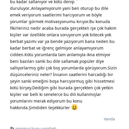
bu kadar sallanıyor ve kötü denip
duruluyor..Anlayamıyorum yani ben oturup bu dile
emek veriyorum saatlerimi harcıyorum ve böyle
yorumlar görmek motivasyonumu kırıyor.Bu konuda
fikirleriniz nedir acaba burada gerçekten işe çok hakim
kişiler var özellikle onlara soruyorum yok bitecek yok
berbat yazımı var ya bende yazıyorum bana neden bu
kadar berbat ve iğrenç gelmiyor anlayamıyorum
cidden.Kötü yorumlarda tam anlamıyla ikna etmiyor
beni bazıları sanki bu dile sallamak popüler diye
sallıyorlarmış gibi çok boş yorumlarda görüyorum.Sizin
düşünceleriniz neler? İnsanın saatlerini harcadığı bir
şeyin sanki emeğini boşa harcıyormuş gibi hissetmesi
kötü birşey.Dediğim gibi burada gerçekten çok yetkin
kişiler var belli ki senelerce bu dili kullanmışlar
yorumlarını merak ediyorum bu konu
hakkında.Şimdiden teşekkürler
Yanıtla
mgsmus
bunu yanıtladı.