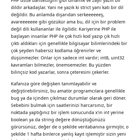
PHP üstte bahsettiğim gibi dinamik ve zayıf yazılı bir
dildir arkadaşlar. Yani ne yazık ki strict yani katı bir dil
değildir. Bu anlamda dışarıdan serkeeeeeeş,
avareeeeeee gibi gözükür ama bu, dil için bir problem
değil dili kullananlar ile ilgilidir. Kariyerine PHP ile
başlayan insanlar PHP ile çok hızlı kod yazıp çık hızlı
çıktı aldıkları için genellikle bilgisayar bilimlerindeki bir
çok şeyden habersiz kodlama öğrenirler ve
düşünmezler. Onlar için sadece int vardır; int8, uint32
kavramları bilmezler, önemsemezler. Bu yüzden
bilinçsiz kod yazarlar, sonra çeteresini çekerler.
Kafanıza göre değişken tanımlayabilir ve
değiştirebilirsiniz, bu amatör programcılara genellikle
bug ya da içinden çıkılmaz durumlar olarak geri döner.
Sebebini bulmak için saatlerinizi harcarsınız, bir
noktada yaptığınız bir işlem sonucunda x'in int yerine
boolean ya da string değere dönüştüğünüzü
görürsünüz, değer de o şekilde veritabanına girmiştir, o
şekilde 1 hafta binlerce yanlış kayıt işlemiştir sizin yeni