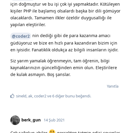
için doğmuştur ve bu işi çok iyi yapmaktadır. Kötüleyen
kişiler PHP ile başlamış olsalardı başka bir dili gömüyor
olacaklardı. Tamamen ilkler özeldir duygusallığı ile
yapılan eleştiriler.
nin dediği gibi de para kazanma amacı
@coder2
güdüyoruz ve bize en hızlı para kazandıran bizim için
en iyisidir. Fanatiklik oldukça az bilgili insanların işidir.
Siz yarım yamalak öğrenmeyin, tam öğrenin, bilgi
kaynaklarınızın güncelliğinden emin olun. Eleştirilere
de kulak asmayın. Boş şanslar.
Yanıtla
sineld
,
ak
,
coder2
ve
6
diğer
bunu beğendi
.
berk_gun
14 Şub 2021
Çok sağolun abiler
gerçekten tatmin edici cevaplar