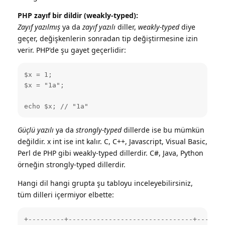
PHP zayıf bir dildir (weakly-typed):
Zayıf yazılmış
ya da
zayıf yazılı
diller,
weakly-typed
diye
geçer, değişkenlerin sonradan tip değiştirmesine izin
verir. PHP'de şu gayet geçerlidir:
$x = 1;

$x = "1a";

echo $x; // "1a"
Güçlü yazılı
ya da
strongly-typed
dillerde ise bu mümkün
değildir. x int ise int kalır. C, C++, Javascript, Visual Basic,
Perl de PHP gibi weakly-typed dillerdir. C#, Java, Python
örneğin strongly-typed dillerdir.
Hangi dil hangi grupta şu tabloyu inceleyebilirsiniz,
tüm dilleri içermiyor elbette:
+---------+-------------------------------+-------