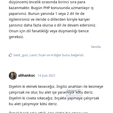
düşüncem) öncelik sırasında birinci sıra para
kazanmaktır. Bugün PHP konusunda uzmanlaşır iş
yaparsınız. Bunun yanında 1 veya 2 dil ile de
ilgilenirsiniz ve ileride o dillerden biriyle kariyer
şansınız daha fazla olursa o dil ile devam edersiniz.
Onun için dil fanatikliği veya düşmanlığı bence
gereksiz.
Yanıtla
berk_gun
,
Leon
,
hcan
ve
4
diğer
bunu beğendi
.
alihankoc
14 Şub 2021
Diyelim ki ekmek keseceğiz. İngiliz anahtarı ile kesmeye
Seviye
32
çalışırsak ne olur, bu alet işe yaramıyor kötü deriz.
Diyelim ki civata sıkacağız, bıçakla yapmaya çalışırsak
bu alet çalışmıyor kötü deriz.