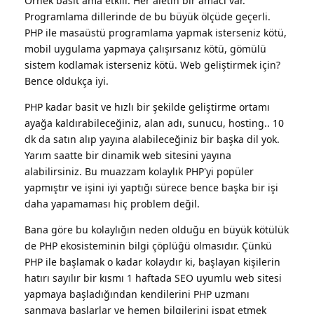
Örnek basit ama etkili. Her aletin bir amacı var.
Programlama dillerinde de bu büyük ölçüde geçerli.
PHP ile masaüstü programlama yapmak isterseniz kötü,
mobil uygulama yapmaya çalışırsanız kötü, gömülü
sistem kodlamak isterseniz kötü. Web geliştirmek için?
Bence oldukça iyi.
PHP kadar basit ve hızlı bir şekilde geliştirme ortamı
ayağa kaldırabileceğiniz, alan adı, sunucu, hosting.. 10
dk da satın alıp yayına alabileceğiniz bir başka dil yok.
Yarım saatte bir dinamik web sitesini yayına
alabilirsiniz. Bu muazzam kolaylık PHP'yi popüler
yapmıştır ve işini iyi yaptığı sürece bence başka bir işi
daha yapamaması hiç problem değil.
Bana göre bu kolaylığın neden olduğu en büyük kötülük
de PHP ekosisteminin bilgi çöplüğü olmasıdır. Çünkü
PHP ile başlamak o kadar kolaydır ki, başlayan kişilerin
hatırı sayılır bir kısmı 1 haftada SEO uyumlu web sitesi
yapmaya başladığından kendilerini PHP uzmanı
sanmaya başlarlar ve hemen bilgilerini ispat etmek