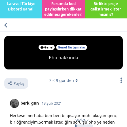
Laravel Türkiye
Forumda kod
Birlikte proje
Discord Kanalı
paylaşılırken dikkat
geliştirmek ister
edilmesi gerekenler!
misiniz?
Genel
Genel Tartışmalar
Php hakkında
7
<
9
gönderi
Paylaş
berk_gun
13 Şub 2021
Herkese merhaba ben ben bilgisayar müh. okuyan genç
Seviye
2
bir öğrenciyim.Sormak istediğim soru şu php ye neden