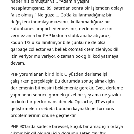
haberiniz olmuştur vs... "Adamın yaşını
hesaplatmışsınız, 89. satırdan sonra bir işlemden dolayı
false olmuş." Ne güzel... Go'da kullanmadığınız bir
değişkeni tanımlayamazsınız, kullanmadığınız bir
kütüphanesi import edemezsiniz, derlemenize izin
vermez ama bir PHP koduna statik analiz atıyoruz,
kodun 1/3 ü kullanılmıyor bile çünkü ne de olsa
garbage collector var, bellek otomatik temizleniyor. dil
izin veriyor mu veriyor, o zaman bok gibi kod yazmaya
devam.
PHP yorumlanan bir dildir. O yüzden derleme işi
çalışırken gerçekleşir. Bu durumda sonuç almak için
derlemenin bitmesini beklemeniz gerekir. Evet, derleme
yapmadan sonucu görmek güzel bir şey ama ne yazık ki
bu kötü bir performans demek. Opcache, JIT vs gibi
geliştirmelerin sebebi bundan kaynaklı performans
problemlerinin önüne geçmektir.
PHP 90'larda sadece bireysel, küçük bir amaç için ortaya
çıkmış bir dil olduğu için doğumu zaten zayıftır.