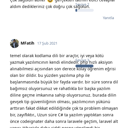
Seviye
2
aldım dedikleriniz çok doğru çok sağolun.
Yanıtla
MFatih
17 Şub 2021
temel olarak kodlama dili bir araçtır, iyi veya kötü
Seviye
3
yazmak yazılımcının kendi elindedir. php hızlı aksiyon
alınabilmesi açısından son derece kolay öğrenim eğrisi
olan bir dildir. bu yüzden yazılıma php ile
başlanmasında büyük bir fayda vardır. bir süre sonra dil
bağımsız oluyorsunuz ve rahatlıkla bir başka yazılım
diline geçme imkanına sahip oluyorsunuz. burada dilin
gevşek tip güvenliiğinin olması, yazılımcının yükünü
arttıran fakat dikkat edildiğinde çok ta problem olmayan
bir, zayıflıktır., Uzun süre C# ta yazılım yaptıktan sonra
önce codeignater daha sonra laravele geçtim, laravel alt
yapısı itibariyle daha ciddi nesne yönelimdi bir