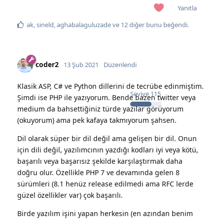
Yanıtla
ak
,
sineld
,
aghabalaguluzade
ve
12
diğer
bunu beğendi
.
coder2
13 Şub 2021
Düzenlendi
Klasik ASP, C# ve Python dillerini de tecrübe edinmiştim.
Seviye
115
Şimdi ise PHP ile yazıyorum. Bende bazen twitter veya
medium da bahsettiğiniz türde yazılar görüyorum
(okuyorum) ama pek kafaya takmıyorum şahsen.
Dil olarak süper bir dil değil ama gelişen bir dil. Onun
için dili değil, yazılımcının yazdığı kodları iyi veya kötü,
başarılı veya başarısız şekilde karşılaştırmak daha
doğru olur. Özellikle PHP 7 ve devamında gelen 8
sürümleri (8.1 henüz release edilmedi ama RFC lerde
güzel özellikler var) çok başarılı.
Birde yazılım işini yapan herkesin (en azından benim