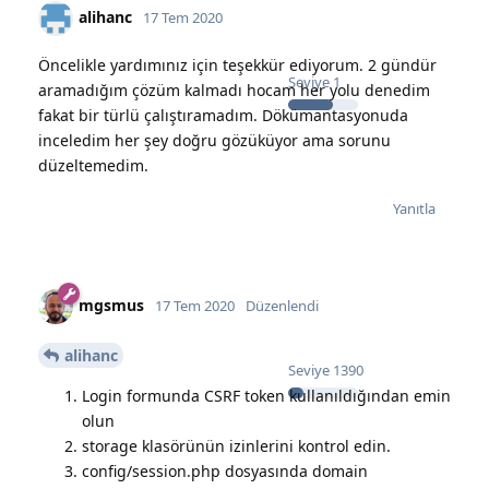
alihanc
17 Tem 2020
Öncelikle yardımınız için teşekkür ediyorum. 2 gündür
Seviye
1
aramadığım çözüm kalmadı hocam her yolu denedim
fakat bir türlü çalıştıramadım. Dökümantasyonuda
inceledim her şey doğru gözüküyor ama sorunu
düzeltemedim.
Yanıtla
mgsmus
17 Tem 2020
Düzenlendi
alihanc
Seviye
1390
Login formunda CSRF token kullanıldığından emin
olun
storage klasörünün izinlerini kontrol edin.
config/session.php dosyasında domain