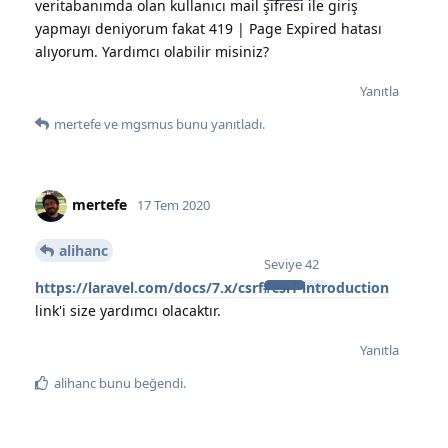
veritabanımda olan kullanıcı mail şifresi ile giriş
yapmayı deniyorum fakat 419 | Page Expired hatası
alıyorum. Yardımcı olabilir misiniz?
Yanıtla
mertefe
ve
mgsmus
bunu yanıtladı.
mertefe
17 Tem 2020
alihanc
Seviye
42
https://laravel.com/docs/7.x/csrf#csrf-introduction
link'i size yardımcı olacaktır.
Yanıtla
alihanc
bunu beğendi
.