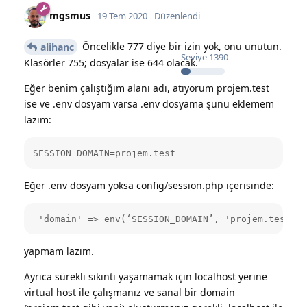
mgsmus
19 Tem 2020
Düzenlendi
Öncelikle 777 diye bir izin yok, onu unutun.
alihanc
Seviye
1390
Klasörler 755; dosyalar ise 644 olacak.
Eğer benim çalıştığım alanı adı, atıyorum projem.test
ise ve .env dosyam varsa .env dosyama şunu eklemem
lazım:
SESSION_DOMAIN=projem.test
Eğer .env dosyam yoksa config/session.php içerisinde:
 'domain' => env(‘SESSION_DOMAIN’, 'projem.test'),
yapmam lazım.
Ayrıca sürekli sıkıntı yaşamamak için localhost yerine
virtual host ile çalışmanız ve sanal bir domain