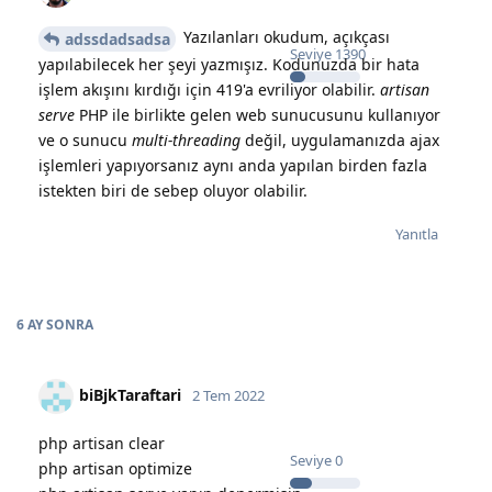
Yazılanları okudum, açıkçası
adssdadsadsa
Seviye
1390
yapılabilecek her şeyi yazmışız. Kodunuzda bir hata
işlem akışını kırdığı için 419'a evriliyor olabilir.
artisan
serve
PHP ile birlikte gelen web sunucusunu kullanıyor
ve o sunucu
multi-threading
değil, uygulamanızda ajax
işlemleri yapıyorsanız aynı anda yapılan birden fazla
istekten biri de sebep oluyor olabilir.
Yanıtla
6 AY
SONRA
biBjkTaraftari
2 Tem 2022
php artisan clear
Seviye
0
php artisan optimize