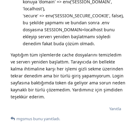
konuya 'domain' => env('SESSION_DOMAIN',
'localhost'),
'secure' => env('SESSION_SECURE_COOKIE', false),
bu şekilde yapmamı ve bundan sonra .env
dosyasına SESSION_DOMAIN=localhost bunu
ekleyip serverı yeniden başlatmamı söyledi
denedim fakat buda çözüm olmadı.
Yaptığım tüm işlemlerde cache dosyalarını temizledim
ve serverı yeniden başlattım. Tarayıcıda ön bellekte
kalma ihtimaline karşı her işlemi gizli sekme üzerinden
tekrar denedim ama bir türlü giriş yapamıyorum. Login
sayfasına baktığımda token da geliyor ama sorun neden
kaynaklı bir türlü çözemedim. Yardımınız için şimdiden
teşekkür ederim.
Yanıtla
mgsmus
bunu yanıtladı.