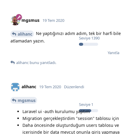
mgsmus
19 Tem 2020
Ne yaptığınızı adım adım, tek bir harfi bile
alihanc
Seviye
1390
atlamadan yazın.
Yanıtla
alihanc
bunu yanıtladı.
alihanc
19 Tem 2020
Düzenlendi
mgsmus
Seviye
1
Laravel ui -auth kurulumu yaptım
Migration gerçekleştirdim "session" tablosu için
Daha öncesinde oluşturduğum users tablosu ve
içerisinde bir data mevcut onunla giriş yapmaya