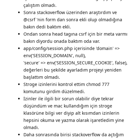
çalıştım olmadı.
Sonra stackoverflow üzerinden araştırdım ve
@csrf 'nin form dan sonra ekli olup olmadığına
bakın dedi baktım ekli.
Ondan sonra head tagına csrf için bir meta varmı
bakın diyordu onada baktım oda var.
app/config/session.php içerisinde 'domain' =>
env('SESSION_DOMAIN', null),
'secure' => env('SESSION_SECURE_COOKIE', false),
değerleri bu şekilde ayarladım projeyi yeniden
başlattım olmadı.
Stroge izinlerini kontrol ettim chmod 777
komutunu girdim düzelmedi.
İzinler ile ilgili bir sorun olabilir diye tekrar
düşündüm ve mac kullandığım için stroge
klasörüne bilgi ver diyip alt kısımdan izinlerin
hepsini okuma ve yazma olarak işaretledim yine
olmadı.
Daha sonrasında birisi stackoverflow da açtığım