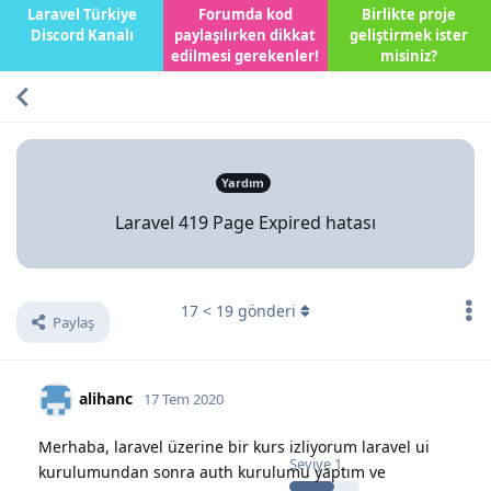
Laravel Türkiye
Forumda kod
Birlikte proje
Discord Kanalı
paylaşılırken dikkat
geliştirmek ister
edilmesi gerekenler!
misiniz?
Yardım
Laravel 419 Page Expired hatası
17
<
19
gönderi
Paylaş
alihanc
17 Tem 2020
Merhaba, laravel üzerine bir kurs izliyorum laravel ui
Seviye
1
kurulumundan sonra auth kurulumu yaptım ve