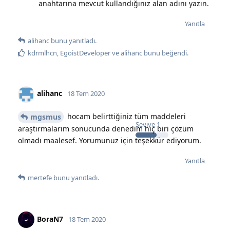
anahtarına mevcut kullandığınız alan adını yazın.
Yanıtla
alihanc
bunu yanıtladı.
kdrmlhcn
,
EgoistDeveloper
ve
alihanc
bunu beğendi
.
alihanc
18 Tem 2020
hocam belirttiğiniz tüm maddeleri
mgsmus
Seviye
1
araştırmalarım sonucunda denedim hiç biri çözüm
olmadı maalesef. Yorumunuz için teşekkür ediyorum.
Yanıtla
mertefe
bunu yanıtladı.
BoraN7
18 Tem 2020