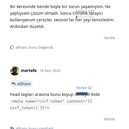
Bir keresinde bende böyle bir sorun yaşamıştım. Ne
Seviye
133
yaptıysam çözüm olmadı. Sonra Chrome tarayıcı
kullanıyorum çerezler, session'lar her şeyi temizledim.
Ardından düzeldi.
Yanıtla
alihanc
bunu beğendi
.
mertefe
18 Tem 2020
alihanc
Seviye
42
head tagları arasına bunu koyup deneyin bide
<meta name="csrf-token" content="{{
csrf_token() }}">
Yanıtla
alihanc
bunu yanıtladı.