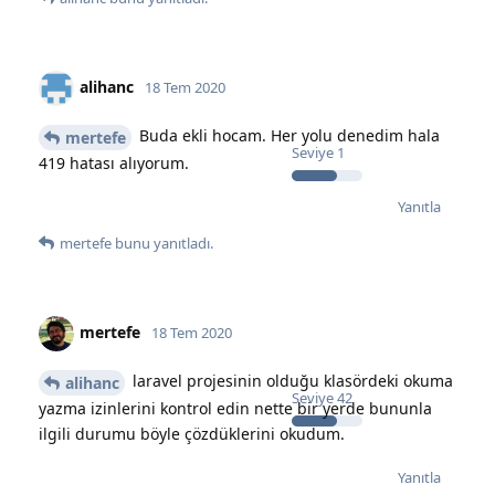
alihanc
18 Tem 2020
Buda ekli hocam. Her yolu denedim hala
mertefe
Seviye
1
419 hatası alıyorum.
Yanıtla
mertefe
bunu yanıtladı.
mertefe
18 Tem 2020
laravel projesinin olduğu klasördeki okuma
alihanc
Seviye
42
yazma izinlerini kontrol edin nette bir yerde bununla
ilgili durumu böyle çözdüklerini okudum.
Yanıtla