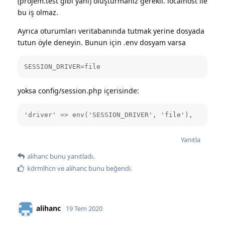
(projem.test gibi yani) oluşturmanız gerekli. localhost ile
bu iş olmaz.
Ayrıca oturumları veritabanında tutmak yerine dosyada
tutun öyle deneyin. Bunun için .env dosyam varsa
SESSION_DRIVER=file
yoksa config/session.php içerisinde:
'driver' => env('SESSION_DRIVER', 'file'),
Yanıtla
alihanc
bunu yanıtladı.
kdrmlhcn
ve
alihanc
bunu beğendi
.
alihanc
19 Tem 2020