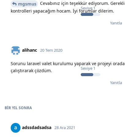
Cevabınız için teşekkür ediyorum. Gerekli
mgsmus
Seviye
1
kontrolleri yapacağım hocam. İyi forumlar dilerim.
Yanıtla
alihanc
20 Tem 2020
Sorunu laravel valet kurulumu yaparak ve projeyi orada
Seviye
1
çalıştırarak çözdüm.
Yanıtla
BIR YIL
SONRA
adssdadsadsa
28 Ara 2021