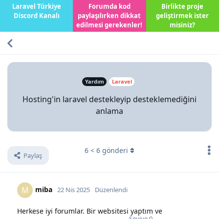
Laravel Türkiye
Forumda kod
Birlikte proje
Discord Kanalı
paylaşılırken dikkat
geliştirmek ister
edilmesi gerekenler!
misiniz?
Yardım
Laravel
Hosting'in laravel destekleyip desteklemediğini
anlama
6
<
6
gönderi
Paylaş
miba
M
22 Nis 2025
Düzenlendi
Herkese iyi forumlar. Bir websitesi yaptım ve
Seviye
0