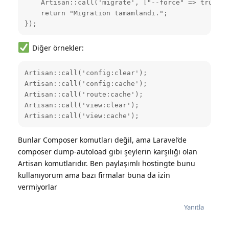
    Artisan::call('migrate', ["--force" => true]);

    return "Migration tamamlandı.";

});
Diğer örnekler:
Artisan::call('config:clear');

Artisan::call('config:cache');

Artisan::call('route:cache');

Artisan::call('view:clear');

Artisan::call('view:cache');
Bunlar Composer komutları değil, ama Laravel’de
composer dump-autoload gibi şeylerin karşılığı olan
Artisan komutlarıdır. Ben paylaşımlı hostingte bunu
kullanıyorum ama bazı firmalar buna da izin
vermiyorlar
Yanıtla