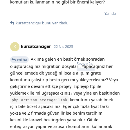
komutları kullanmanın ne gibi bir önemi kalıyor?
Yanıtla
kursatcanciger
bunu yanıtladı.
kursatcanciger
K
22 Nis 2025
Aklıma gelen en basit örnek sonradan
miba
Seviye
24
oluşturacağınız migration dosyaları. Yapacağınız her
güncellemede db yedeğini locale alıp, migrate
komutunu çalıştırıp hosta geri mi yükleyeceksiniz? Veya
geliştirme devam ettikçe projeyi zipleyip ftp ile
yüklemek ile mi uğraşacaksınız? Veya yine en basitinden
komutunu yazabilmek
php artisan storage:link
için bile ticket açacaksınız. Eğer çok fazla fiyat farkı
yoksa ve 2 firmada güvenilir ise benim tercihim
kesinlikle laravel hostingden yana olur. Git ile
entegrasyon yapar ve artisan komutlarını kullanarak