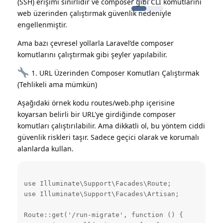
(SSH) erişimi sınırlıdır ve composer gibi CLI komutlarını
web üzerinden çalıştırmak güvenlik nedeniyle
engellenmiştir.
Ama bazı çevresel yollarla Laravel’de composer
komutlarını çalıştırmak gibi şeyler yapılabilir.
1. URL Üzerinden Composer Komutları Çalıştırmak
(Tehlikeli ama mümkün)
Aşağıdaki örnek kodu routes/web.php içerisine
koyarsan belirli bir URL'ye girdiğinde composer
komutları çalıştırılabilir. Ama dikkatli ol, bu yöntem ciddi
güvenlik riskleri taşır. Sadece geçici olarak ve korumalı
alanlarda kullan.
use Illuminate\Support\Facades\Route;

use Illuminate\Support\Facades\Artisan;

Route::get('/run-migrate', function () {
