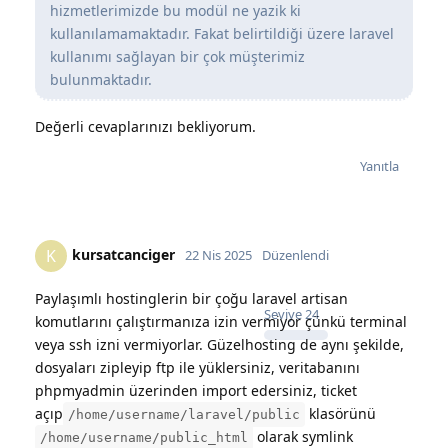
hizmetlerimizde bu modül ne yazik ki
kullanılamamaktadır. Fakat belirtildiği üzere laravel
kullanımı sağlayan bir çok müşterimiz
bulunmaktadır.
Değerli cevaplarınızı bekliyorum.
Yanıtla
kursatcanciger
K
22 Nis 2025
Düzenlendi
Paylaşımlı hostinglerin bir çoğu laravel artisan
Seviye
24
komutlarını çalıştırmanıza izin vermiyor çünkü terminal
veya ssh izni vermiyorlar. Güzelhosting de aynı şekilde,
dosyaları zipleyip ftp ile yüklersiniz, veritabanını
phpmyadmin üzerinden import edersiniz, ticket
açıp
klasörünü
/home/username/laravel/public
olarak symlink
/home/username/public_html