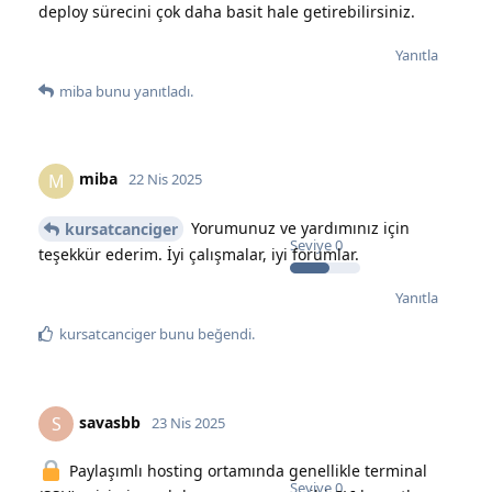
deploy sürecini çok daha basit hale getirebilirsiniz.
Yanıtla
miba
bunu yanıtladı.
miba
M
22 Nis 2025
Yorumunuz ve yardımınız için
kursatcanciger
Seviye
0
teşekkür ederim. İyi çalışmalar, iyi forumlar.
Yanıtla
kursatcanciger
bunu beğendi
.
savasbb
S
23 Nis 2025
Paylaşımlı hosting ortamında genellikle terminal
Seviye
0