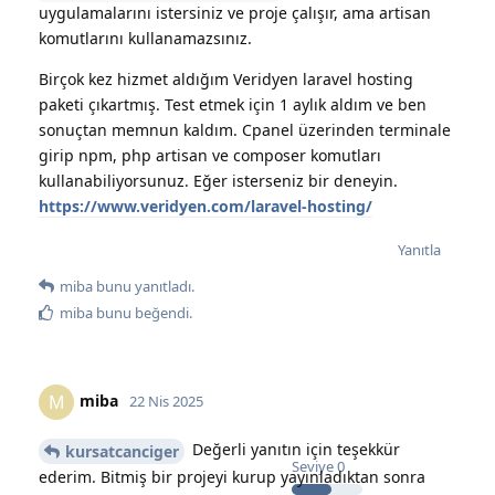
uygulamalarını istersiniz ve proje çalışır, ama artisan
komutlarını kullanamazsınız.
Birçok kez hizmet aldığım Veridyen laravel hosting
paketi çıkartmış. Test etmek için 1 aylık aldım ve ben
sonuçtan memnun kaldım. Cpanel üzerinden terminale
girip npm, php artisan ve composer komutları
kullanabiliyorsunuz. Eğer isterseniz bir deneyin.
https://www.veridyen.com/laravel-hosting/
Yanıtla
miba
bunu yanıtladı.
miba
bunu beğendi
.
miba
M
22 Nis 2025
Değerli yanıtın için teşekkür
kursatcanciger
Seviye
0
ederim. Bitmiş bir projeyi kurup yayınladıktan sonra