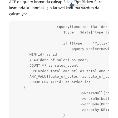
ACE de query kısmında çalışıp 3 kayıt getirirken filtre
kısmında kullanmak için laravel koduma yazdım da
çalışmıyor
                    ->query(function (Builder $que
                        $type = $data['type_timezo
                        if ($type === "Yıllık") {

                            $query->selectRaw('

        MIN(id) as id,

        YEAR(date_of_sales) as year,

        COUNT(*) as sales_count,

        SUM(order_total_amount) as total_amount,

        ANY_VALUE(date_of_sales) as date_of_sales,

        GROUP_CONCAT(id) as order_ids

    ')

                                ->whereNull('delet
                                ->whereNotNull('da
                                ->groupBy(DB::raw(
                                ->orderBy(DB::raw(
                        }
