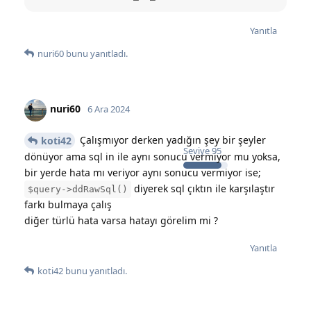
Yanıtla
nuri60
bunu yanıtladı.
nuri60
6 Ara 2024
Çalışmıyor derken yadığın şey bir şeyler
koti42
Seviye
95
dönüyor ama sql in ile aynı sonucu vermiyor mu yoksa,
bir yerde hata mı veriyor aynı sonucu vermiyor ise;
diyerek sql çıktın ile karşılaştır
$query->ddRawSql()
farkı bulmaya çalış
diğer türlü hata varsa hatayı görelim mi ?
Yanıtla
koti42
bunu yanıtladı.