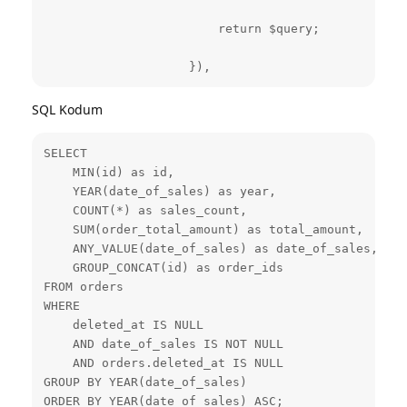
                        return $query;

                    }),
SQL Kodum
SELECT 

    MIN(id) as id,

    YEAR(date_of_sales) as year,

    COUNT(*) as sales_count,

    SUM(order_total_amount) as total_amount,

    ANY_VALUE(date_of_sales) as date_of_sales,

    GROUP_CONCAT(id) as order_ids 

FROM orders 

WHERE 

    deleted_at IS NULL 

    AND date_of_sales IS NOT NULL 

    AND orders.deleted_at IS NULL 

GROUP BY YEAR(date_of_sales) 

ORDER BY YEAR(date_of_sales) ASC;