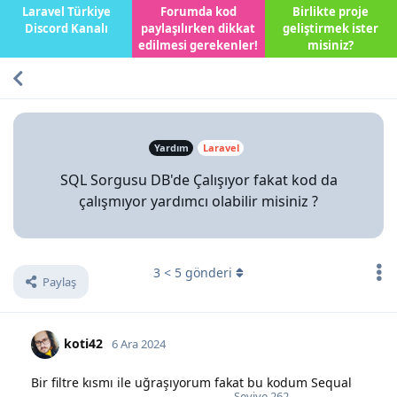
Laravel Türkiye
Forumda kod
Birlikte proje
Discord Kanalı
paylaşılırken dikkat
geliştirmek ister
edilmesi gerekenler!
misiniz?
Yardım
Laravel
SQL Sorgusu DB'de Çalışıyor fakat kod da
çalışmıyor yardımcı olabilir misiniz ?
3
<
5
gönderi
Paylaş
koti42
6 Ara 2024
Bir filtre kısmı ile uğraşıyorum fakat bu kodum Sequal
Seviye
262