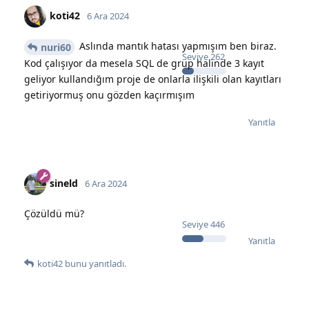
koti42
6 Ara 2024
Aslında mantık hatası yapmışım ben biraz.
nuri60
Seviye
262
Kod çalışıyor da mesela SQL de grup halinde 3 kayıt
geliyor kullandığım proje de onlarla ilişkili olan kayıtları
getiriyormuş onu gözden kaçırmışım
Yanıtla
sineld
6 Ara 2024
Çözüldü mü?
Seviye
446
Yanıtla
koti42
bunu yanıtladı.