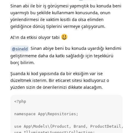
Sinan abi ile bir iş görüşmesi yapmıştık bu konuda beni
uyarmıştı bu şekilde kullanmam konusunda, onun
yönlendirmesi ile vaktim kısıtlı da olsa elimden
geldiğince dönüş tiplerini vermeye çalışıyorum.
AI'ın da etkisi oluyor tabi
Sinan abiye beni bu konuda uyardığı kendimi
@sineld
geliştirmeme daha da katkı sağladığı için teşekkürü
borç bilirim.
Şuanda ki kod yapısında da bir eksiğim var ise
düzeltmek isterim. Bir eticaret sitesi kodluyoruz o
yüzden sizin de önerilerinizi dikkate alacağım.
<?php

namespace App\Repositories;

use App\Models\{Product, Brand, ProductDetail, Pro
use Illuminate\Support\Collection;
