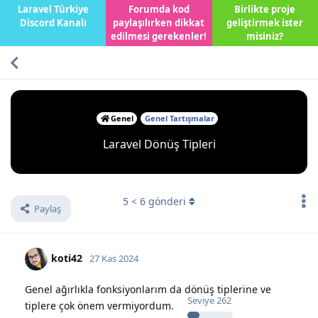
Laravel Türkiye
Forumda kod
Birlikte proje
Discord Kanalı
paylaşılırken dikkat
geliştirmek ister
edilmesi gerekenler!
misiniz?
Genel
Genel Tartışmalar
Laravel Dönüş Tipleri
5
<
6
gönderi
Paylaş
koti42
27 Kas 2024
Genel ağırlıkla fonksiyonlarım da dönüş tiplerine ve
Seviye
262
tiplere çok önem vermiyordum.