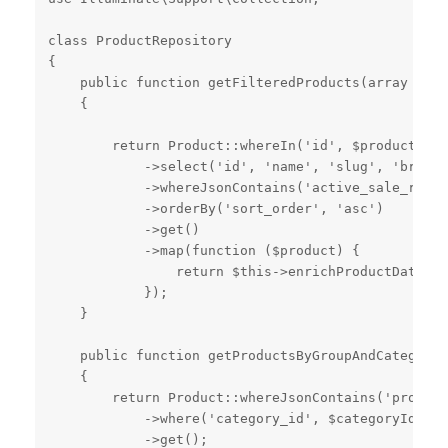
class ProductRepository

{

    public function getFilteredProducts(array $pro
    {

        return Product::whereIn('id', $productIds)

            ->select('id', 'name', 'slug', 'brand_
            ->whereJsonContains('active_sale_regio
            ->orderBy('sort_order', 'asc')

            ->get()

            ->map(function ($product) {

                return $this->enrichProductData($p
            });

    }

    public function getProductsByGroupAndCategory(
    {

        return Product::whereJsonContains('product
            ->where('category_id', $categoryId)

            ->get();
