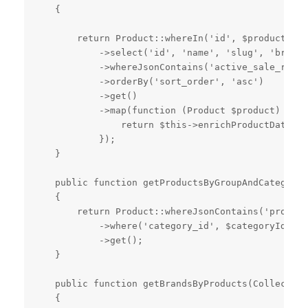
    {

        return Product::whereIn('id', $productIds)

            ->select('id', 'name', 'slug', 'brand_
            ->whereJsonContains('active_sale_regio
            ->orderBy('sort_order', 'asc')

            ->get()

            ->map(function (Product $product) {

                return $this->enrichProductData($p
            });

    }

    public function getProductsByGroupAndCategory(
    {

        return Product::whereJsonContains('product
            ->where('category_id', $categoryId)

            ->get();

    }

    public function getBrandsByProducts(Collection
    {
