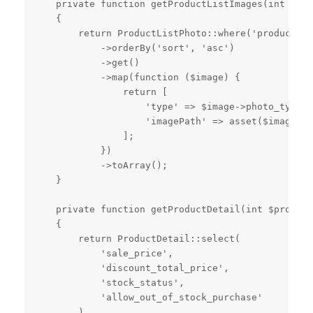
    private function getProductListImages(int $pro
    {

        return ProductListPhoto::where('product_id
            ->orderBy('sort', 'asc')

            ->get()

            ->map(function ($image) {

                return [

                    'type' => $image->photo_type ?
                    'imagePath' => asset($image->i
                ];

            })

            ->toArray();

    }

    private function getProductDetail(int $product
    {

        return ProductDetail::select(

            'sale_price',

            'discount_total_price',

            'stock_status',

            'allow_out_of_stock_purchase'

        )
