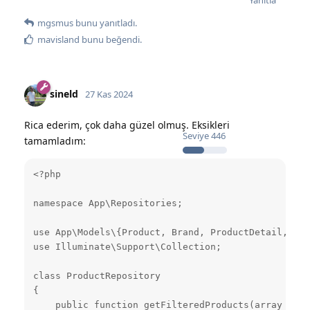
mgsmus
bunu yanıtladı.
mavisland
bunu beğendi
.
sineld
27 Kas 2024
Rica ederim, çok daha güzel olmuş. Eksikleri
Seviye
446
tamamladım:
<?php

namespace App\Repositories;

use App\Models\{Product, Brand, ProductDetail, Pro
use Illuminate\Support\Collection;

class ProductRepository

{

    public function getFilteredProducts(array $pro