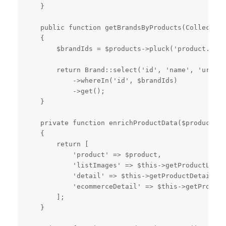
    }

    public function getBrandsByProducts(Collection
    {

        $brandIds = $products->pluck('product.bran
        return Brand::select('id', 'name', 'url', 
            ->whereIn('id', $brandIds)

            ->get();

    }

    private function enrichProductData($product): 
    {

        return [

            'product' => $product,

            'listImages' => $this->getProductListI
            'detail' => $this->getProductDetail($p
            'ecommerceDetail' => $this->getProduct
        ];

    }
