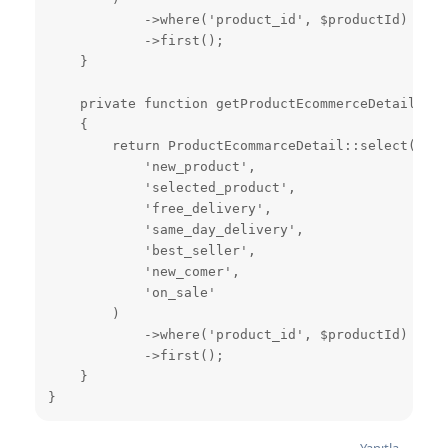
            ->where('product_id', $productId)

            ->first();

    }

    private function getProductEcommerceDetail(int
    {

        return ProductEcommarceDetail::select(

            'new_product',

            'selected_product',

            'free_delivery',

            'same_day_delivery',

            'best_seller',

            'new_comer',

            'on_sale'

        )

            ->where('product_id', $productId)

            ->first();

    }

}
Yanıtla