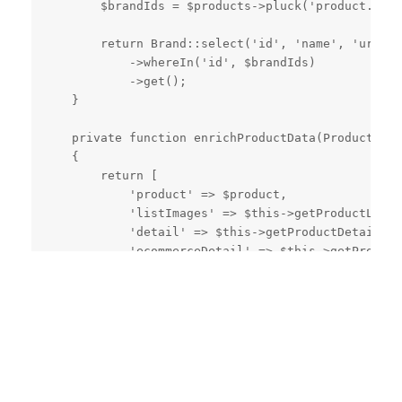
        $brandIds = $products->pluck('product.bran
        return Brand::select('id', 'name', 'url', 
            ->whereIn('id', $brandIds)

            ->get();

    }

    private function enrichProductData(Product $pr
    {

        return [

            'product' => $product,

            'listImages' => $this->getProductListI
            'detail' => $this->getProductDetail($p
            'ecommerceDetail' => $this->getProduct
        ];

    }

    private function getProductListImages(int $pro
    {

        return ProductListPhoto::where('product_id
            ->orderBy('sort', 'asc')

            ->get()
