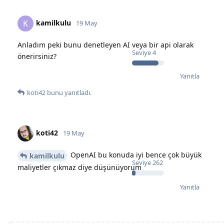
kamilkulu
K
19 May
Anladım peki bunu denetleyen AI veya bir api olarak
Seviye
4
önerirsiniz?
Yanıtla
koti42
bunu yanıtladı.
koti42
19 May
OpenAI bu konuda iyi bence çok büyük
kamilkulu
Seviye
262
maliyetler çıkmaz diye düşünüyorum
Yanıtla