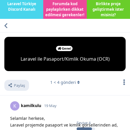
Laravel Türkiye
Forumda kod
Birlikte proje
Discord Kanalı
paylaşılırken dikkat
geliştirmek ister
edilmesi gerekenler!
misiniz?
Genel
Laravel ile Pasaport/Kimlik Okuma (OCR)
1
<
4
gönderi
Paylaş
kamilkulu
K
19 May
Selamlar herkese,
Seviye
4
Laravel projemde pasaport ve kimlik görsellerinden ad,