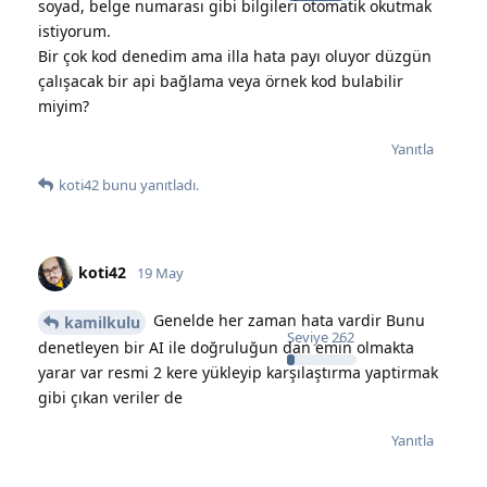
soyad, belge numarası gibi bilgileri otomatik okutmak
istiyorum.
Bir çok kod denedim ama illa hata payı oluyor düzgün
çalışacak bir api bağlama veya örnek kod bulabilir
miyim?
Yanıtla
koti42
bunu yanıtladı.
koti42
19 May
Genelde her zaman hata vardir Bunu
kamilkulu
Seviye
262
denetleyen bir AI ile doğruluğun dan emin olmakta
yarar var resmi 2 kere yükleyip karşılaştırma yaptirmak
gibi çıkan veriler de
Yanıtla