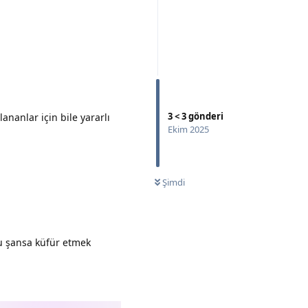
Yanıtla
3
<
3
gönderi
nanlar için bile yararlı
Ekim 2025
Yanıtla
Şimdi
Bu şansa küfür etmek