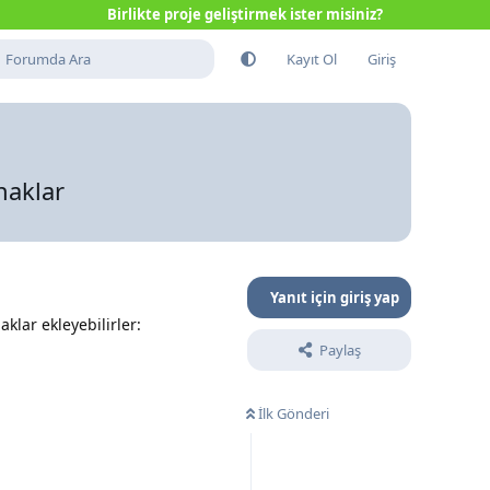
Birlikte proje geliştirmek ister misiniz?
Kayıt Ol
Giriş
naklar
Yanıt için giriş yap
klar ekleyebilirler:
Paylaş
İlk Gönderi