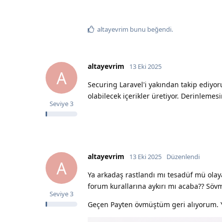
altayevrim
bunu beğendi
.
altayevrim
13 Eki 2025
A
Securing Laravel'i yakından takip ediyor
olabilecek içerikler üretiyor. Derinlemes
Seviye
3
altayevrim
13 Eki 2025
Düzenlendi
A
Ya arkadaş rastlandı mı tesadüf mü olaya
forum kurallarına aykırı mı acaba?? Söv
Seviye
3
Geçen Payten övmüştüm geri alıyorum. Y