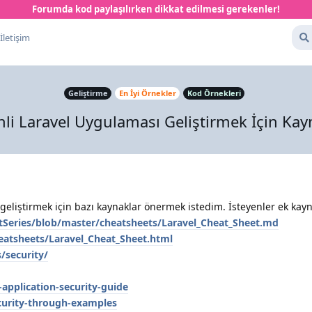
Forumda kod paylaşılırken dikkat edilmesi gerekenler!
İletişim
Geliştirme
En İyi Örnekler
Kod Örnekleri
li Laravel Uygulaması Geliştirmek İçin Kay
liştirmek için bazı kaynaklar önermek istedim. İsteyenler ek kayna
Series/blob/master/cheatsheets/Laravel_Cheat_Sheet.md
eatsheets/Laravel_Cheat_Sheet.html
/security/
-application-security-guide
ecurity-through-examples