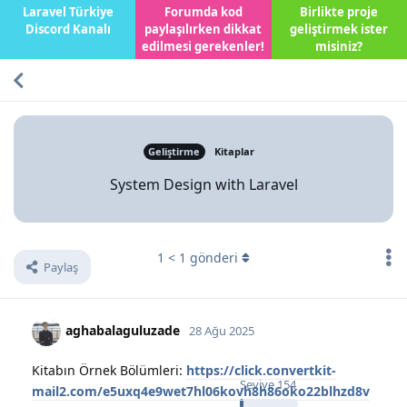
Laravel Türkiye
Forumda kod
Birlikte proje
Discord Kanalı
paylaşılırken dikkat
geliştirmek ister
edilmesi gerekenler!
misiniz?
Geliştirme
Kitaplar
System Design with Laravel
1
<
1
gönderi
Paylaş
aghabalaguluzade
28 Ağu 2025
Kitabın Örnek Bölümleri:
https://click.convertkit-
Seviye
154
mail2.com/e5uxq4e9wet7hl06kovh8h86oko22blhzd8v