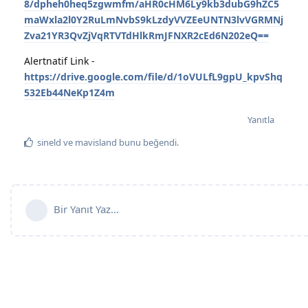
8/dpheh0heq5zgwmfm/aHR0cHM6Ly9kb3dubG9hZC5
maWxla2l0Y2RuLmNvbS9kLzdyVVZEeUNTN3lvVGRMNj
Zva21YR3QvZjVqRTVTdHlkRmJFNXR2cEd6N202eQ==
Alertnatif Link -
https://drive.google.com/file/d/1oVULfL9gpU_kpvShq
532Eb44NeKp1Z4m
Yanıtla
sineld
ve
mavisland
bunu beğendi
.
Bir Yanıt Yaz...