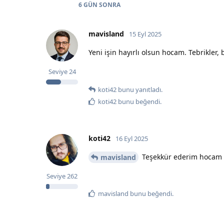
6 GÜN
SONRA
mavisland
15 Eyl 2025
Yeni işin hayırlı olsun hocam. Tebrikler, 
Seviye
24
koti42
bunu yanıtladı.
koti42
bunu beğendi
.
koti42
16 Eyl 2025
Teşekkür ederim hocam 
mavisland
Seviye
262
mavisland
bunu beğendi
.