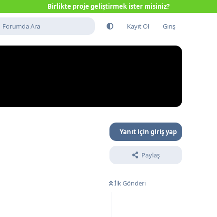
Birlikte proje geliştirmek ister misiniz?
Kayıt Ol
Giriş
Yanıt için giriş yap
Paylaş
İlk Gönderi