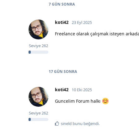
7 GÜN
SONRA
koti42
23 Eyl 2025
Freelance olarak çalışmak isteyen arkada
Seviye
262
17 GÜN
SONRA
koti42
10 Eki 2025
Guncelim Forum halkı
Seviye
262
sineld
bunu beğendi
.