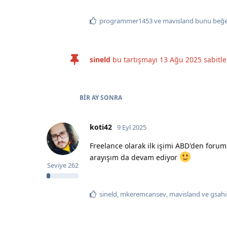
programmer1453
ve
mavisland
bunu beğe
sineld
bu tartışmayı
13 Ağu 2025
sabitle
BIR AY
SONRA
koti42
9 Eyl 2025
Freelance olarak ilk işimi ABD'den forum
arayışım da devam ediyor
Seviye
262
sineld
,
mkeremcansev
,
mavisland
ve
gsah