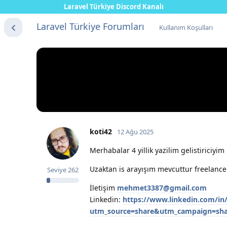
Laravel Türkiye Discord Kanalı
Laravel Türkiye Forumları
Kullanım Koşulları
koti42
12 Ağu 2025
Merhabalar 4 yillik yazilim gelistiriciyi
Uzaktan is arayışım mevcuttur freelanc
Seviye
262
İletişim
mehmet3387@gmail.com
Linkedin:
https://www.linkedin.com
utm_source=share&utm_campaign=sha