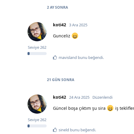
2 AY
SONRA
koti42
3 Ara 2025
Gunceliz
Seviye
262
mavisland
bunu beğendi
.
21 GÜN
SONRA
koti42
24 Ara 2025
Düzenlendi
Güncel boşa çıktım şu sira
iş teklifl
Seviye
262
sineld
bunu beğendi
.