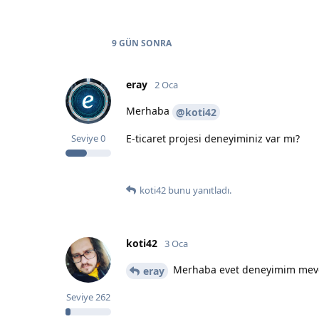
9 GÜN
SONRA
eray
2 Oca
Merhaba
@koti42
E-ticaret projesi deneyiminiz var mı?
Seviye
0
koti42
bunu yanıtladı.
koti42
3 Oca
Merhaba evet deneyimim mev
eray
Seviye
262