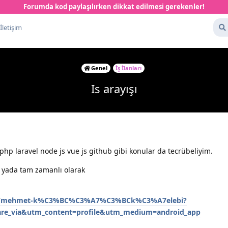
Forumda kod paylaşılırken dikkat edilmesi gerekenler!
İletişim
Genel
İş İlanları
Is arayışı
m php laravel node js vue js github gibi konular da tecrübeliyim.
e yada tam zamanlı olarak
/in/mehmet-k%C3%BC%C3%A7%C3%BCk%C3%A7elebi?
re_via&utm_content=profile&utm_medium=android_app