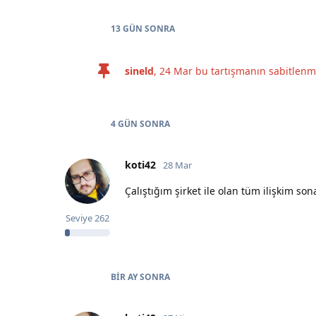
13 GÜN
SONRA
sineld
,
24 Mar
bu tartışmanın sabitlenme
4 GÜN
SONRA
koti42
28 Mar
Çalıştığım şirket ile olan tüm ilişkim sona 
Seviye
262
BIR AY
SONRA