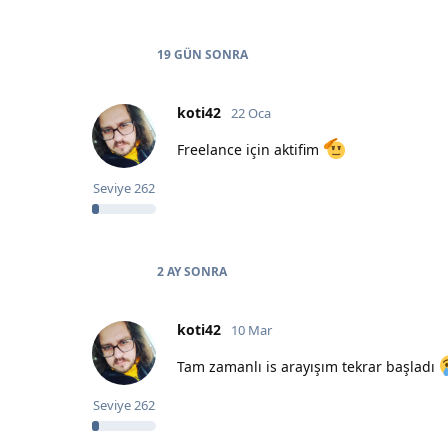
19 GÜN
SONRA
koti42
22 Oca
Freelance için aktifim
Seviye
262
2 AY
SONRA
koti42
10 Mar
Tam zamanlı is arayışım tekrar başladı
Seviye
262