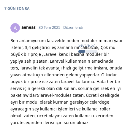
7 GÜN
SONRA
aeneas
A
30 Tem 2025
Düzenlendi
Ben anlamıyorum laravelde neden modüler mimari yapı
Seviye
57
istenir, 3,4 geliştirici eş zamanlı mi calisacak, Çok mu
büyük bir proje ,Laravel kendi basina modüler bir
yapiya sahip zaten. Laravel kullanmanin amacinada
ters, laravelin tek avantajı hızlı geliştirme imkanı, onuda
yavaslatmak için ellerinden geleni yapıyorlar. O kadar
büyük bir proje ise zaten laravel kullanma. Hata her bir
servis için gerekli olan dili kullan. soruna gelirsek en ıyı
paket nwidart/laravel-modules zaten. ücretli ozellıgıde
ayrı bır modul olarak kurman gerekıyor cekırdege
ayıracagın sey kullanıcı işlemleri ve kullanıcı rollerı
olmalı zaten, ücret olayını zaten kullanıcı uzerınden
yurutecegınden ilerisi için sorun olmaz.