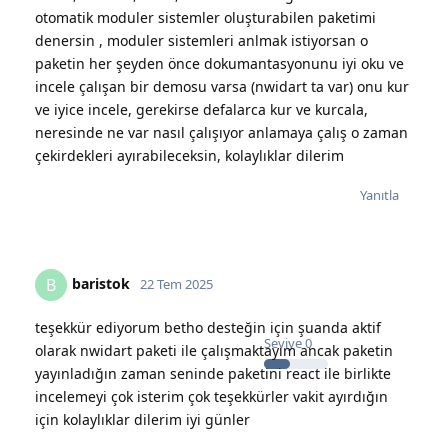
otomatik moduler sistemler oluşturabilen paketimi
denersin , moduler sistemleri anlmak istiyorsan o
paketin her şeyden önce dokumantasyonunu iyi oku ve
incele çalışan bir demosu varsa (nwidart ta var) onu kur
ve iyice incele, gerekirse defalarca kur ve kurcala,
neresinde ne var nasıl çalışıyor anlamaya çalış o zaman
çekirdekleri ayırabileceksin, kolaylıklar dilerim
Yanıtla
baristok
B
22 Tem 2025
teşekkür ediyorum betho desteğin için şuanda aktif
Seviye
0
olarak nwidart paketi ile çalışmaktayım ancak paketin
yayınladığın zaman seninde paketini react ile birlikte
incelemeyi çok isterim çok teşekkürler vakit ayırdığın
için kolaylıklar dilerim iyi günler