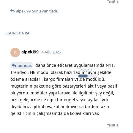
Yanıtla
alpeki99
bunu yanıtladı.
5 GÜN
SONRA
alpeki99
A
4 Ağu 2025
daha önce eticaret uygulamasında N11,
aeneas
Seviye
1
Trendyol, HB modül olarak hazırladım. aynı şekilde
ödeme aracıları, kargo firmaları vs.de modüldü.
müşterinin paketine göre pazaryerleri aktif veya pasif
oluyordu. modüler yapı laravel ile ilgili bir şey değil,
hızlı geliştirme ile ilgili bir engel veya faydası yok
diyebiliriz. github vs. kullanılmıyorsa birden fazla
geliştiricinin çalışmasında da kolaylıkları var.
Yanıtla