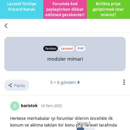
Laravel Türkiye
Forumda kod
Birlikte proje
Discord Kanalı
paylaşılırken dikkat
geliştirmek ister
edilmesi gerekenler!
misiniz?
Yardım
Laravel
PHP
modüler mimari
5
<
6
gönderi
Paylaş
baristok
B
18 Tem 2025
Herkese merhabalar iyi forumlar dilerim öncelikle ilk
Seviye
0
konum ve aklıma takılan bir konu php laravel tarafında