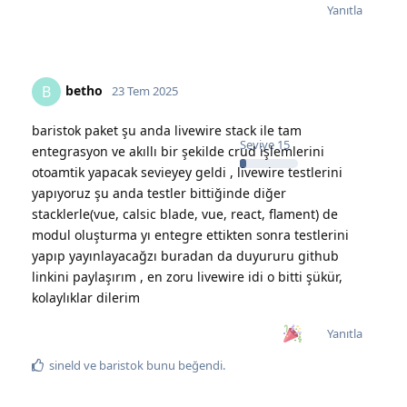
Yanıtla
betho
B
23 Tem 2025
baristok paket şu anda livewire stack ile tam
Seviye
15
entegrasyon ve akıllı bir şekilde crud işlemlerini
otoamtik yapacak sevieyey geldi , livewire testlerini
yapıyoruz şu anda testler bittiğinde diğer
stacklerle(vue, calsic blade, vue, react, flament) de
modul oluşturma yı entegre ettikten sonra testlerini
yapıp yayınlayacağzı buradan da duyururu github
linkini paylaşırım , en zoru livewire idi o bitti şükür,
kolaylıklar dilerim
Yanıtla
sineld
ve
baristok
bunu beğendi
.