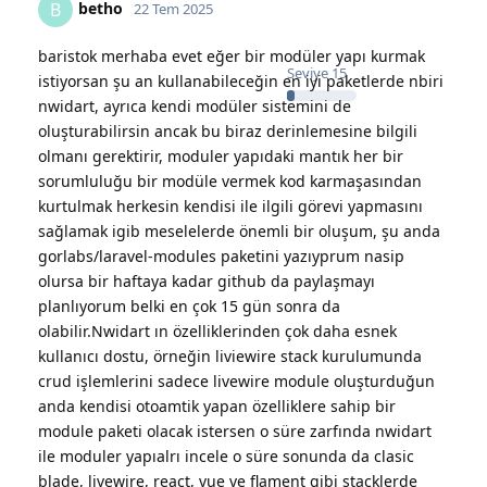
betho
B
22 Tem 2025
baristok merhaba evet eğer bir modüler yapı kurmak
Seviye
15
istiyorsan şu an kullanabileceğin en iyi paketlerde nbiri
nwidart, ayrıca kendi modüler sistemini de
oluşturabilirsin ancak bu biraz derinlemesine bilgili
olmanı gerektirir, moduler yapıdaki mantık her bir
sorumluluğu bir modüle vermek kod karmaşasından
kurtulmak herkesin kendisi ile ilgili görevi yapmasını
sağlamak igib meselelerde önemli bir oluşum, şu anda
gorlabs/laravel-modules paketini yazıyprum nasip
olursa bir haftaya kadar github da paylaşmayı
planlıyorum belki en çok 15 gün sonra da
olabilir.Nwidart ın özelliklerinden çok daha esnek
kullanıcı dostu, örneğin liviewire stack kurulumunda
crud işlemlerini sadece livewire module oluşturduğun
anda kendisi otoamtik yapan özelliklere sahip bir
module paketi olacak istersen o süre zarfında nwidart
ile moduler yapıalrı incele o süre sonunda da clasic
blade, livewire, react, vue ve flament gibi stacklerde