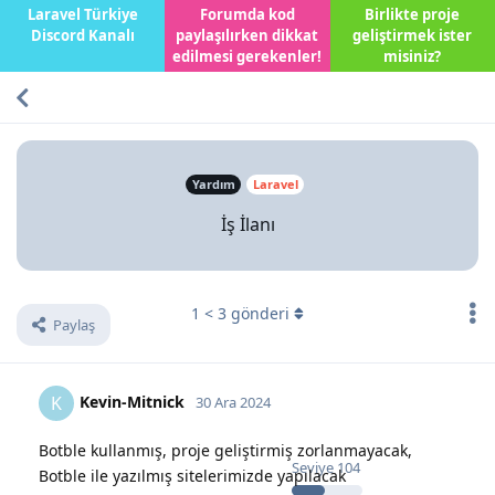
Laravel Türkiye
Forumda kod
Birlikte proje
Discord Kanalı
paylaşılırken dikkat
geliştirmek ister
edilmesi gerekenler!
misiniz?
Yardım
Laravel
İş İlanı
1
<
3
gönderi
Paylaş
Kevin-Mitnick
K
30 Ara 2024
Botble kullanmış, proje geliştirmiş zorlanmayacak,
Seviye
104
Botble ile yazılmış sitelerimizde yapılacak